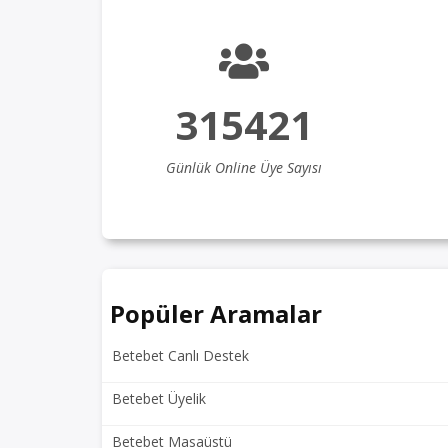
315421
Günlük Online Üye Sayısı
Popüler Aramalar
Betebet Canlı Destek
Betebet Üyelik
Betebet Masaüstü