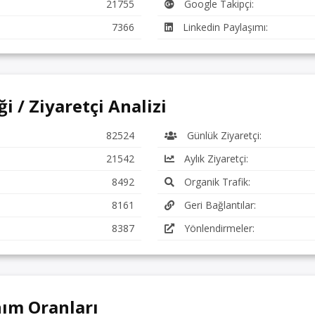
21755
Google Takipçi:
7366
Linkedin Paylaşımı:
ği / Ziyaretçi Analizi
82524
Günlük Ziyaretçi:
21542
Aylık Ziyaretçi:
8492
Organik Trafik:
8161
Geri Bağlantılar:
8387
Yönlendirmeler:
nım Oranları