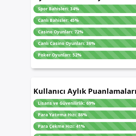
Spor Bahisleri:
34%
Canlı Bahisler:
45%
Casino Oyunları:
72%
Canlı Casino Oyunları:
36%
Poker Oyunları:
52%
Kullanıcı Aylık Puanlamalar
Lisans ve Güvenilirlik:
69%
Para Yatırma Hızı:
86%
Para Çekme Hızı:
41%