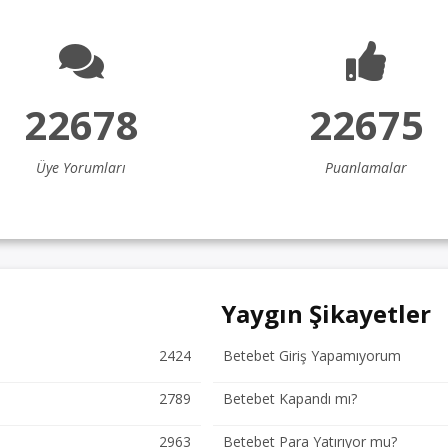
22678
22675
Üye Yorumları
Puanlamalar
Yaygın Şikayetler
2424
Betebet Giriş Yapamıyorum
2789
Betebet Kapandı mı?
2963
Betebet Para Yatırıyor mu?