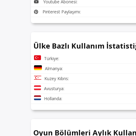
Youtube Abonesi:
Pinterest Paylaşımı:
Ülke Bazlı Kullanım İstatisti
Türkiye:
Almanya:
Kuzey Kıbrıs:
Avusturya:
Hollanda:
Oyun Bölümleri Aylık Kulla