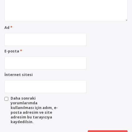
Ad
*
E-posta
*
İnternet sitesi
Daha sonraki
yorumlarımda
kullanılması için adım, e-
posta adresim ve site
adresim bu tarayıcıya
kaydedilsin.