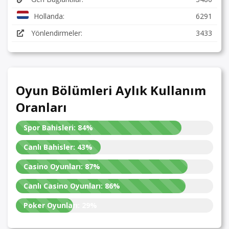
Hollanda:
6291
Yönlendirmeler:
3433
Oyun Bölümleri Aylık Kullanım
Oranları
Spor Bahisleri:
84%
Canlı Bahisler:
43%
Casino Oyunları:
87%
Canlı Casino Oyunları:
86%
Poker Oyunları:
29%