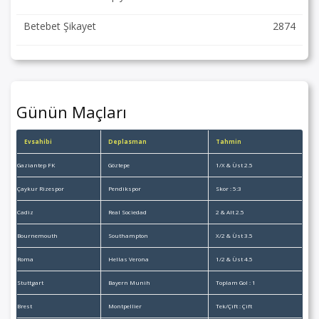
Betebet Şikayet
2874
Günün Maçları
Evsahibi
Deplasman
Tahmin
Gaziantep FK
Göztepe
1/X & Üst 2.5
Çaykur Rizespor
Pendikspor
Skor : 5:3
Cadiz
Real Sociedad
2 & Alt 2.5
Bournemouth
Southampton
X/2 & Üst 3.5
Roma
Hellas Verona
1/2 & Üst 4.5
Stuttgart
Bayern Munih
Toplam Gol : 1
Brest
Montpellier
Tek/Çift : Çift