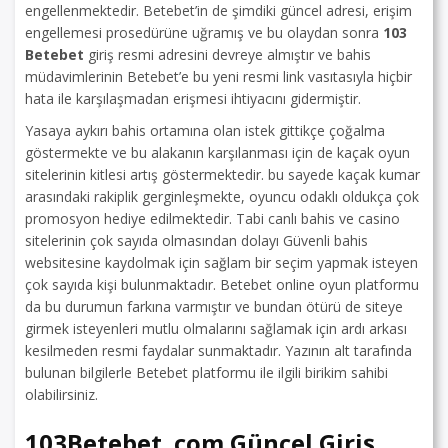
engellenmektedir. Betebet’in de şimdiki güncel adresi, erişim
engellemesi prosedürüne uğramış ve bu olaydan sonra
103
Betebet
giriş resmi adresini devreye almıştır ve bahis
müdavimlerinin Betebet’e bu yeni resmi link vasıtasıyla hiçbir
hata ile karşılaşmadan erişmesi ihtiyacını gidermiştir.
Yasaya aykırı bahis ortamına olan istek gittikçe çoğalma
göstermekte ve bu alakanın karşılanması için de kaçak oyun
sitelerinin kitlesi artış göstermektedir. bu sayede kaçak kumar
arasındaki rakiplik gerginleşmekte, oyuncu odaklı oldukça çok
promosyon hediye edilmektedir. Tabi canlı bahis ve casino
sitelerinin çok sayıda olmasından dolayı Güvenli bahis
websitesine kaydolmak için sağlam bir seçim yapmak isteyen
çok sayıda kişi bulunmaktadır. Betebet online oyun platformu
da bu durumun farkına varmıştır ve bundan ötürü de siteye
girmek isteyenleri mutlu olmalarını sağlamak için ardı arkası
kesilmeden resmi faydalar sunmaktadır. Yazının alt tarafında
bulunan bilgilerle Betebet platformu ile ilgili birikim sahibi
olabilirsiniz.
103Betebet .com Güncel Giriş