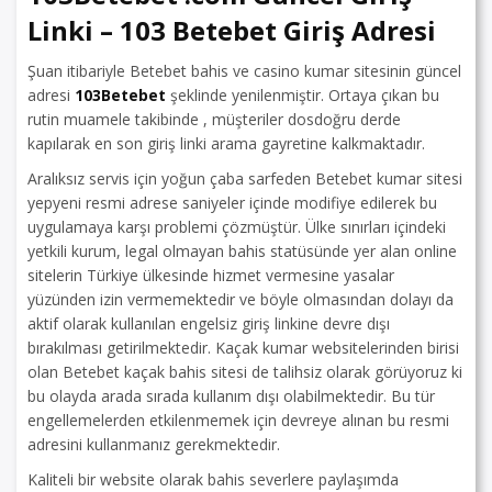
Linki – 103 Betebet Giriş Adresi
Şuan itibariyle Betebet bahis ve casino kumar sitesinin güncel
adresi
103Betebet
şeklinde yenilenmiştir. Ortaya çıkan bu
rutin muamele takibinde , müşteriler dosdoğru derde
kapılarak en son giriş linki arama gayretine kalkmaktadır.
Aralıksız servis için yoğun çaba sarfeden Betebet kumar sitesi
yepyeni resmi adrese saniyeler içinde modifiye edilerek bu
uygulamaya karşı problemi çözmüştür. Ülke sınırları içindeki
yetkili kurum, legal olmayan bahis statüsünde yer alan online
sitelerin Türkiye ülkesinde hizmet vermesine yasalar
yüzünden izin vermemektedir ve böyle olmasından dolayı da
aktif olarak kullanılan engelsiz giriş linkine devre dışı
bırakılması getirilmektedir. Kaçak kumar websitelerinden birisi
olan Betebet kaçak bahis sitesi de talihsiz olarak görüyoruz ki
bu olayda arada sırada kullanım dışı olabilmektedir. Bu tür
engellemelerden etkilenmemek için devreye alınan bu resmi
adresini kullanmanız gerekmektedir.
Kaliteli bir website olarak bahis severlere paylaşımda