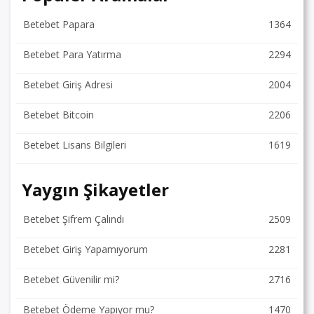
Betebet Papara
1364
Betebet Para Yatırma
2294
Betebet Giriş Adresi
2004
Betebet Bitcoin
2206
Betebet Lisans Bilgileri
1619
Yaygın Şikayetler
Betebet Şifrem Çalındı
2509
Betebet Giriş Yapamıyorum
2281
Betebet Güvenilir mi?
2716
Betebet Ödeme Yapıyor mu?
1470