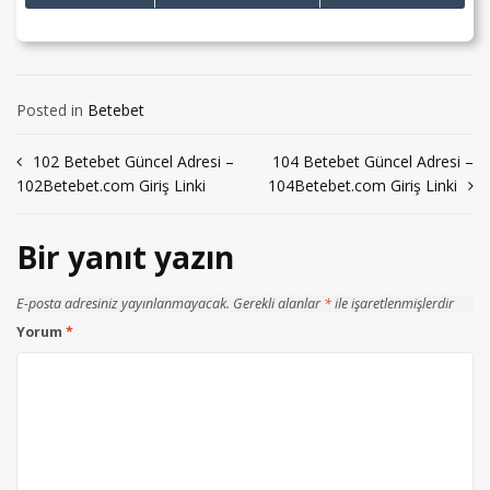
Posted in
Betebet
Yazı
102 Betebet Güncel Adresi –
104 Betebet Güncel Adresi –
102Betebet.com Giriş Linki
104Betebet.com Giriş Linki
gezinmesi
Bir yanıt yazın
E-posta adresiniz yayınlanmayacak.
Gerekli alanlar
*
ile işaretlenmişlerdir
Yorum
*