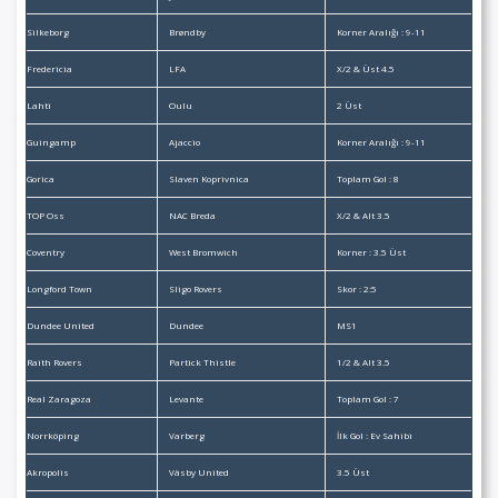
Silkeborg
Brøndby
Korner Aralığı : 9-11
Fredericia
LFA
X/2 & Üst 4.5
Lahti
Oulu
2 Üst
Guingamp
Ajaccio
Korner Aralığı : 9-11
Gorica
Slaven Koprivnica
Toplam Gol : 8
TOP Oss
NAC Breda
X/2 & Alt 3.5
Coventry
West Bromwich
Korner : 3.5 Üst
Longford Town
Sligo Rovers
Skor : 2:5
Dundee United
Dundee
MS1
Raith Rovers
Partick Thistle
1/2 & Alt 3.5
Real Zaragoza
Levante
Toplam Gol : 7
Norrköping
Varberg
İlk Gol : Ev Sahibi
Akropolis
Väsby United
3.5 Üst