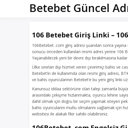
Skip
Betebet Güncel Ad
to
content
106 Betebet Giriş Linki – 10
106Betebet .com giriş adresi şuandan sonra yayına sok
sonucu önceden kullanılan resmi adres yerine 106 Bete
Yaşanabilecek yeni bir devre dışı bırakılmasına kadar b
Ülke sınırları dışı hizmet veren çevirimiçi bahis ve c
Betebet’in de kullanımda olan resmi giriş adresi,
ve bahis oyuncularının Betebet’e bu yeni giriş linki ü
Kanunsuz iddaa sektörüne olan talep zamanla büyümek
arasındaki çekişme hızlanmakta, oyuncu lehine sayısız
dahil olmak için doğru bir seçim yapmak isteyen pek
bahis oyuncularını mutlu olmalarını sağlamak için h
websitesi ile alakalı fikir sahibi olabilirsiniz.
106Betebet .com Engelsiz Gir