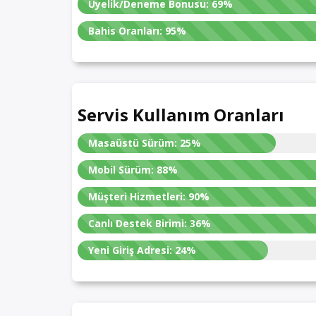
Üyelik/Deneme Bonusu:
69%
Bahis Oranları:
95%
Servis Kullanım Oranları
Masaüstü Sürüm:
25%
Mobil Sürüm:
88%
Müşteri Hizmetleri:
90%
Canlı Destek Birimi:
36%
Yeni Giriş Adresi:
24%