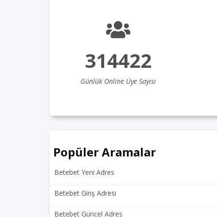
314422
Günlük Online Üye Sayısı
Popüler Aramalar
Betebet Yeni Adres
Betebet Giriş Adresi
Betebet Güncel Adres