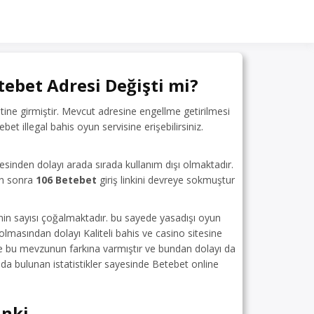
etebet Adresi Değişti mi?
tine girmiştir. Mevcut adresine engellme getirilmesi
 illegal bahis oyun servisine erişebilirsiniz.
mesinden dolayı arada sırada kullanım dışı olmaktadır.
an sonra
106 Betebet
giriş linkini devreye sokmuştur
nin sayısı çoğalmaktadır. bu sayede yasadışı oyun
olmasından dolayı Kaliteli bahis ve casino sitesine
de bu mevzunun farkına varmıştır ve bundan dolayı da
a bulunan istatistikler sayesinde Betebet online
inki