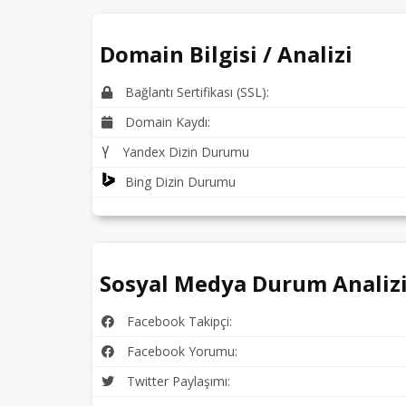
Domain Bilgisi / Analizi
Bağlantı Sertifikası (SSL):
Domain Kaydı:
Yandex Dizin Durumu
Bing Dizin Durumu
Sosyal Medya Durum Analiz
Facebook Takipçi:
Facebook Yorumu:
Twitter Paylaşımı: