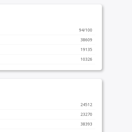
94/100
38609
19135
10326
24512
23270
38393