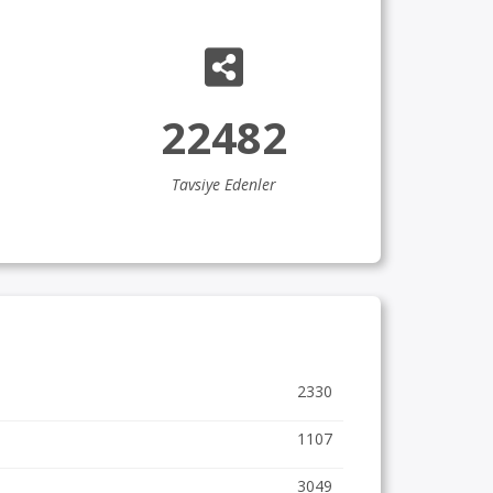
22482
Tavsiye Edenler
2330
1107
3049