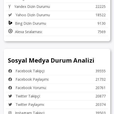
Yandex Dizin Durumu
22225
Yahoo Dizin Durumu
18522
Bing Dizin Durumu
9130
Alexa Sıralaması:
7569
Sosyal Medya Durum Analizi
Facebook Takipçi:
39555
Facebook Paylaşımı:
21732
Facebook Yorumu:
20761
Twitter Takipçi:
20877
Twitter Paylaşımı:
20374
Instagram Takipçi:
39503