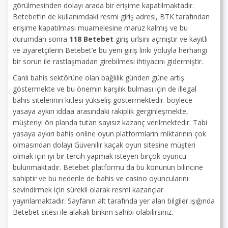
görülmesinden dolayı arada bir erişime kapatılmaktadır.
Betebet’in de kullanımdaki resmi giriş adresi, BTK tarafından
erişime kapatılması muamelesine maruz kalmış ve bu
durumdan sonra
118 Betebet
giriş urlsini açmıştır ve kayıtlı
ve ziyaretçilerin Betebet’e bu yeni giriş linki yoluyla herhangi
bir sorun ile rastlaşmadan girebilmesi ihtiyacını gidermiştir.
Canlı bahis sektörüne olan bağlılık günden güne artış
göstermekte ve bu önemin karşılık bulması için de illegal
bahis sitelerinin kitlesi yükseliş göstermektedir. böylece
yasaya aykırı iddaa arasındaki rakiplik gerginleşmekte,
müşteriyi ön planda tutan sayısız kazanç verilmektedir. Tabi
yasaya aykırı bahis online oyun platformların miktarının çok
olmasından dolayı Güvenilir kaçak oyun sitesine müşteri
olmak için iyi bir tercih yapmak isteyen birçok oyuncu
bulunmaktadır. Betebet platformu da bu konunun bilincine
sahiptir ve bu nedenle de bahis ve casino oyuncularını
sevindirmek için sürekli olarak resmi kazançlar
yayınlamaktadır. Sayfanın alt tarafında yer alan bilgiler ışığında
Betebet sitesi ile alakalı birikim sahibi olabilirsiniz.