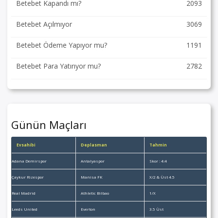
Betebet Kapandı mı?
2093
Betebet Açılmıyor
3069
Betebet Ödeme Yapıyor mu?
1191
Betebet Para Yatırıyor mu?
2782
Günün Maçları
Evsahibi
Deplasman
Tahmin
Adana Demirspor
Antalyaspor
Skor : 4:4
Çaykur Rizespor
Manisa FK
X/2 & Üst 4.5
Real Madrid
Athletic Bilbao
1/X
Leeds United
Everton
3.5 Üst