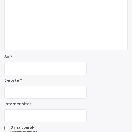
Ad
*
E-posta
*
İnternet sitesi
Daha sonraki