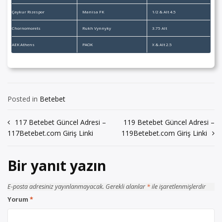
Çaykur Rizespor
Manisa FK
1/2 & Alt 4.5
Chornomorets
Rukh Vynnyky
3.75 Alt
AEK Athens
PAOK
X & Alt 2.5
Posted in
Betebet
Yazı
117 Betebet Güncel Adresi –
119 Betebet Güncel Adresi –
117Betebet.com Giriş Linki
119Betebet.com Giriş Linki
gezinmesi
Bir yanıt yazın
E-posta adresiniz yayınlanmayacak.
Gerekli alanlar
*
ile işaretlenmişlerdir
Yorum
*