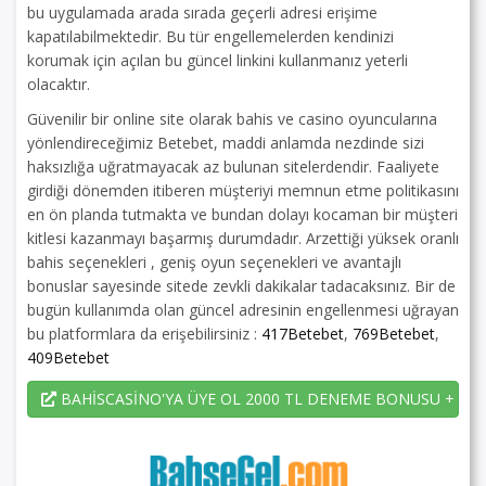
bu uygulamada arada sırada geçerli adresi erişime
kapatılabilmektedir. Bu tür engellemelerden kendinizi
korumak için açılan bu güncel linkini kullanmanız yeterli
olacaktır.
Güvenilir bir online site olarak bahis ve casino oyuncularına
yönlendireceğimiz Betebet, maddi anlamda nezdinde sizi
haksızlığa uğratmayacak az bulunan sitelerdendir. Faaliyete
girdiği dönemden itiberen müşteriyi memnun etme politikasını
en ön planda tutmakta ve bundan dolayı kocaman bir müşteri
kitlesi kazanmayı başarmış durumdadır. Arzettiği yüksek oranlı
bahis seçenekleri , geniş oyun seçenekleri ve avantajlı
bonuslar sayesinde sitede zevkli dakikalar tadacaksınız. Bir de
bugün kullanımda olan güncel adresinin engellenmesi uğrayan
bu platformlara da erişebilirsiniz :
417Betebet
,
769Betebet
,
409Betebet
BAHİSCASİNO'YA ÜYE OL 2000 TL DENEME BONUSU + 225