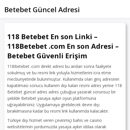
Skip
Betebet Güncel Adresi
to
content
118 Betebet En son Linki –
118Betebet .com En son Adresi –
Betebet Güvenli Erişim
118Betebet .com direkt adresi bu andan sonra faaliyete
sokulmuş ve bu resmi link yoluyla hizmetlerini icra etme
mecburiyetinde bulunmuştur. Kullanımda olan giriş adresinin
kapatılması sonucu kullanım dışı kalan resmi adres yerine 118
Betebet güncel adres adres çubuğua yazarak sorunsuz bir
şekilde Betebet yasaya aykırı oyun platformuna
uğrayabilirsiniz. Uygulamaya girebilecek devre dışı
bırakılmasına kadar bu resmi link kullanımda kalacaktır.
Türkiye dışı hizmet veren çevirimiçi bahis ve casino
websitelerinin yurdumuzda yasaya aykırı iddaa olarak