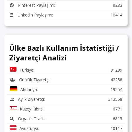
Pinterest Paylaşımı:
9283
Linkedin Paylaşımı:
10414
Ülke Bazlı Kullanım İstatistiği /
Ziyaretçi Analizi
Türkiye:
81289
Günlük Ziyaretçi:
42258
Almanya:
19254
Aylık Ziyaretçi:
313558
Kuzey Kıbrıs:
6771
Organik Trafik:
6815
Avusturya:
10117