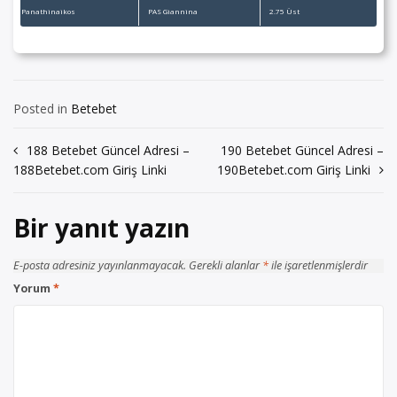
Panathinaikos
PAS Giannina
2.75 Üst
Posted in
Betebet
Yazı
188 Betebet Güncel Adresi –
190 Betebet Güncel Adresi –
188Betebet.com Giriş Linki
190Betebet.com Giriş Linki
gezinmesi
Bir yanıt yazın
E-posta adresiniz yayınlanmayacak.
Gerekli alanlar
*
ile işaretlenmişlerdir
Yorum
*