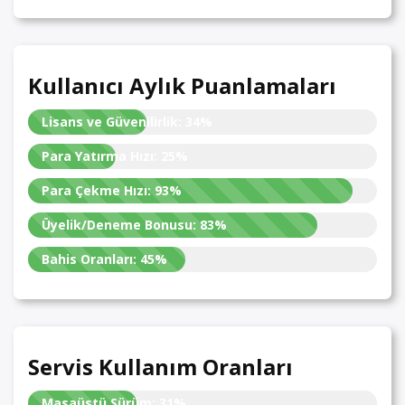
Kullanıcı Aylık Puanlamaları
Lisans ve Güvenilirlik:
34%
Para Yatırma Hızı:
25%
Para Çekme Hızı:
93%
Üyelik/Deneme Bonusu:
83%
Bahis Oranları:
45%
Servis Kullanım Oranları
Masaüstü Sürüm:
31%