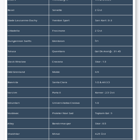
Basel
Servette
2 Üst
Stade Lausanne-Ouchy
Yverdon Sport
Sarı Kart : 0-3
Cittadella
Frosinone
2 Üst
Dungannon Swifts
Glentoran
İY1
Toluca
Querétaro
Gol Dk Aralığı : 31-45
Slask Wroclaw
Cracovia
Skor : 1:3
Odd Grenland
Molde
X/X
Boavista
Santa Clara
1/2 & Alt 3.5
Varzim
Porto II
Korner : 2.5 Üst
Voluntari
Universitatea Craiova
1/2
Vozdovac
Proleter Novi Sad
Toplam Gol : 9
Altay
Bandırmaspor
Skor : 0:5
Shakhtar
Minai
4.25 Üst