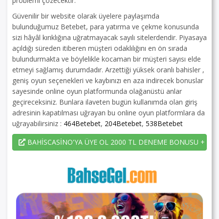
problemi çözecektir.
Güvenilir bir website olarak üyelere paylaşımda
bulunduğumuz Betebet, para yatırma ve çekme konusunda
sizi hâyâl kırıklığına uğratmayacak sayılı sitelerdendir. Piyasaya
açıldığı süreden itiberen müşteri odaklılığını en ön sırada
bulundurmakta ve böylelikle kocaman bir müşteri sayısı elde
etmeyi sağlamış durumdadır. Arzettiği yüksek oranlı bahisler ,
geniş oyun seçenekleri ve kaybınızı en aza indirecek bonuslar
sayesinde online oyun platformunda olağanüstü anlar
geçireceksiniz. Bunlara ilaveten bugün kullanımda olan giriş
adresinin kapatılması uğrayan bu online oyun platformlara da
uğrayabilirsiniz :
464Betebet
,
204Betebet
,
538Betebet
BAHİSCASİNO'YA ÜYE OL 2000 TL DENEME BONUSU + 225