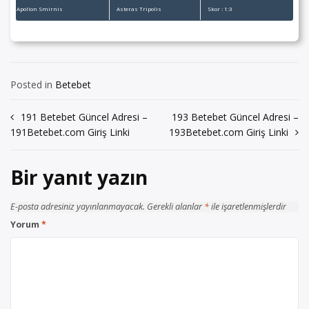
Apollon Smirnis
Asteras Tripolis
Skor : 1:3
Posted in
Betebet
Yazı
191 Betebet Güncel Adresi –
193 Betebet Güncel Adresi –
191Betebet.com Giriş Linki
193Betebet.com Giriş Linki
gezinmesi
Bir yanıt yazın
E-posta adresiniz yayınlanmayacak.
Gerekli alanlar
*
ile işaretlenmişlerdir
Yorum
*