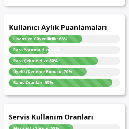
Kullanıcı Aylık Puanlamaları
Lisans ve Güvenilirlik:
66%
Para Yatırma Hızı:
36%
Para Çekme Hızı:
80%
Üyelik/Deneme Bonusu:
70%
Bahis Oranları:
93%
Servis Kullanım Oranları
Masaüstü Sürüm:
58%