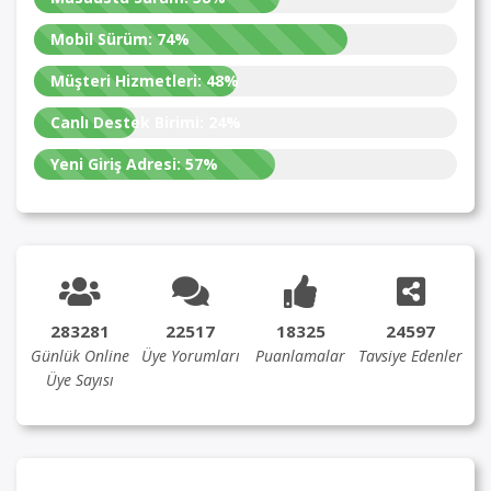
Mobil Sürüm:
74%
Müşteri Hizmetleri:
48%
Canlı Destek Birimi:
24%
Yeni Giriş Adresi:
57%
283281
22517
18325
24597
Günlük Online
Üye Yorumları
Puanlamalar
Tavsiye Edenler
Üye Sayısı