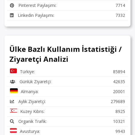
Pinterest Paylaşımı:
7714
Linkedin Paylaşımı:
7332
Ülke Bazlı Kullanım İstatistiği /
Ziyaretçi Analizi
Türkiye:
85894
Günlük Ziyaretçi:
42635
Almanya:
20001
Aylık Ziyaretçi:
279689
Kuzey Kıbrıs:
8925
Organik Trafik:
10321
Avusturya:
9943