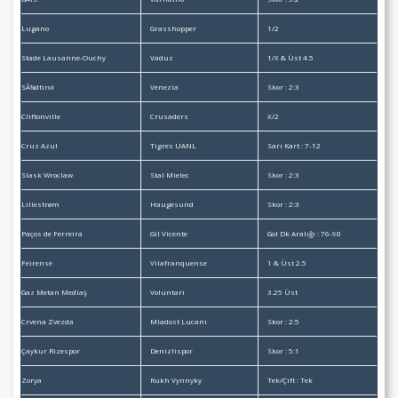
Lugano
Grasshopper
1/2
Stade Lausanne-Ouchy
Vaduz
1/X & Üst 4.5
SÃ¼dtirol
Venezia
Skor : 2:3
Cliftonville
Crusaders
X/2
Cruz Azul
Tigres UANL
Sarı Kart : 7-12
Slask Wroclaw
Stal Mielec
Skor : 2:3
Lillestrøm
Haugesund
Skor : 2:3
Paços de Ferreira
Gil Vicente
Gol Dk Aralığı : 76-90
Feirense
Vilafranquense
1 & Üst 2.5
Gaz Metan Mediaş
Voluntari
3.25 Üst
Crvena Zvezda
Mladost Lucani
Skor : 2:5
Çaykur Rizespor
Denizlispor
Skor : 5:1
Zorya
Rukh Vynnyky
Tek/Çift : Tek