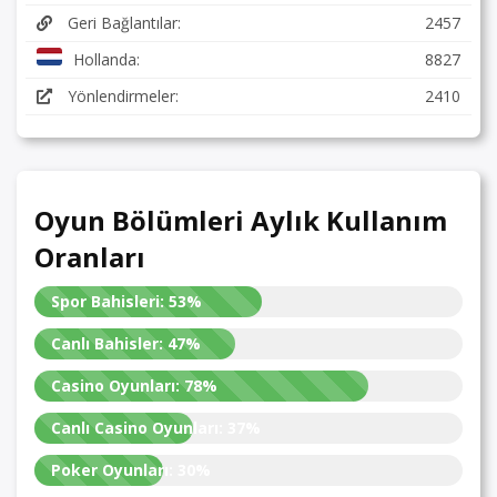
Geri Bağlantılar:
2457
Hollanda:
8827
Yönlendirmeler:
2410
Oyun Bölümleri Aylık Kullanım
Oranları
Spor Bahisleri:
53%
Canlı Bahisler:
47%
Casino Oyunları:
78%
Canlı Casino Oyunları:
37%
Poker Oyunları:
30%