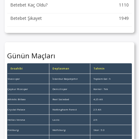
Betebet Kaç Oldu?
1110
Betebet Şikayet
1949
Günün Maçları
Evsahibi
Deplasman
Tahmin
Sivasspor
İstanbul Başakşehir
Toplam Gol : 9
Çaykur Rizespor
Denizlispor
Korner : Tek
Athletic Bilbao
Real Sociedad
4.25 Alt
Crystal Palace
Nottingham Forest
2.5 Alt
Hellas Verona
Lazio
2/X
Freiburg
Wolfsburg
Skor : 5:3