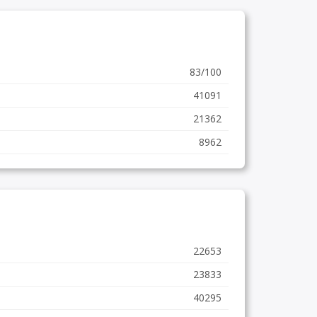
83/100
41091
21362
8962
22653
23833
40295