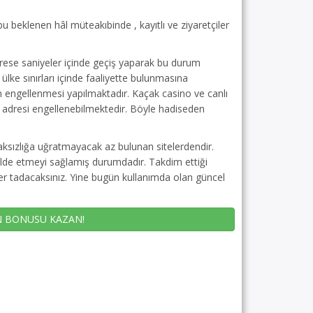
 beklenen hâl müteakıbinde , kayıtlı ve ziyaretçiler
drese saniyeler içinde geçiş yaparak bu durum
lke sınırları içinde faaliyette bulunmasına
 engellenmesi yapılmaktadır. Kaçak casino ve canlı
l adresi engellenebilmektedir. Böyle hadiseden
ksızlığa uğratmayacak az bulunan sitelerdendir.
 elde etmeyi sağlamış durumdadır. Takdim ettiği
er tadacaksınız. Yine bugün kullanımda olan güncel
İN BONUSU KAZAN!