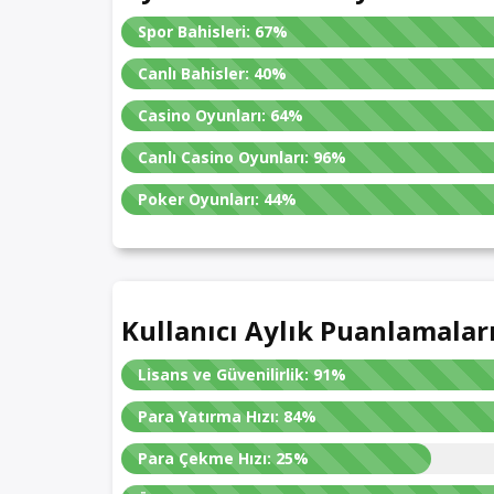
Spor Bahisleri:
67%
Canlı Bahisler:
40%
Casino Oyunları:
64%
Canlı Casino Oyunları:
96%
Poker Oyunları:
44%
Kullanıcı Aylık Puanlamalar
Lisans ve Güvenilirlik:
91%
Para Yatırma Hızı:
84%
Para Çekme Hızı:
25%