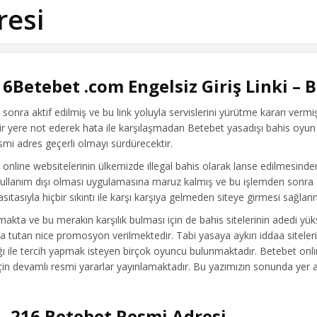
resi
16Betebet .com Engelsiz Giriş Linki – 
onra aktif edilmiş ve bu link yoluyla servislerini yürütme kararı vermi
ir yere not ederek hata ile karşılaşmadan Betebet yasadışı bahis oyun 
mi adres geçerli olmayı sürdürecektir.
o online websitelerinin ülkemizde illegal bahis olarak lanse edilmesinde
i, kullanım dışı olması uygulamasına maruz kalmış ve bu işlemden sonra
tasıyla hiçbir sıkıntı ile karşı karşıya gelmeden siteye girmesi sağlanm
lmakta ve bu merakın karşılık bulması için de bahis sitelerinin adedi y
utan nice promosyon verilmektedir. Tabi yasaya aykırı iddaa sitelerinin
ğı ile tercih yapmak isteyen birçok oyuncu bulunmaktadır. Betebet onlin
çin devamlı resmi yararlar yayınlamaktadır. Bu yazımızın sonunda yer a
 – 216 Betebet Resmi Adresi