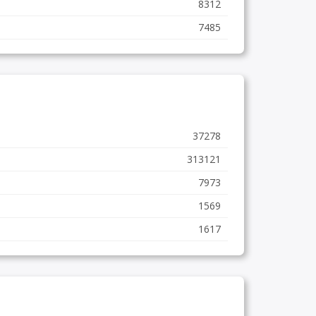
8312
7485
37278
313121
7973
1569
1617