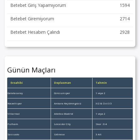
Betebet Giriş Yapamıyorum
1594
Betebet Giremiyorum
2714
Betebet Hesabım Çalındı
2928
Günün Maçları
Evsahibi
Deplasman
Tahmin
Galatasaray
Giresunspor
1 veya 2
Kocaelispor
Ankara Keçiörengücü
X/2 & Üst 3.5
Villarreal
Atletico Madrid
1 veya 2
Fulham
Leicester City
Skor : 0:4
Sassuolo
Udinese
3 Alt