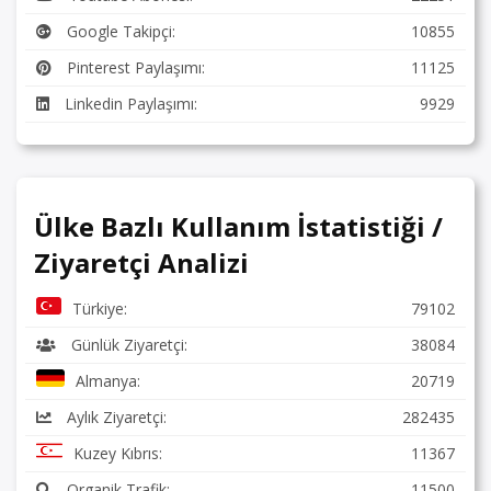
Google Takipçi:
10855
Pinterest Paylaşımı:
11125
Linkedin Paylaşımı:
9929
Ülke Bazlı Kullanım İstatistiği /
Ziyaretçi Analizi
Türkiye:
79102
Günlük Ziyaretçi:
38084
Almanya:
20719
Aylık Ziyaretçi:
282435
Kuzey Kıbrıs:
11367
Organik Trafik:
11500