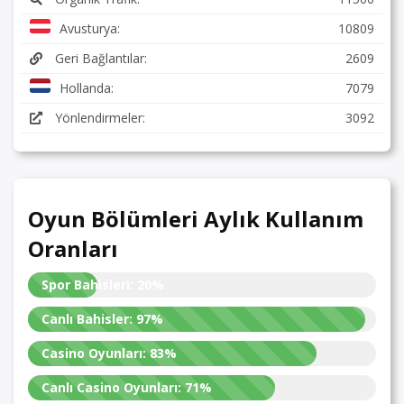
Avusturya:
10809
Geri Bağlantılar:
2609
Hollanda:
7079
Yönlendirmeler:
3092
Oyun Bölümleri Aylık Kullanım
Oranları
Spor Bahisleri:
20%
Canlı Bahisler:
97%
Casino Oyunları:
83%
Canlı Casino Oyunları:
71%