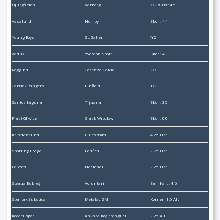
Djurgården
Varberg
X/2 & Üst 4.5
Vasalund
Norrby
Skor : 4:4
Young Boys
St. Gallen
İY2
Vaduz
Yverdon Sport
Skor : 4:3
Reggina
Cosenza Calcio
2/X
Carrick Rangers
Linfield
1/2
Santos Laguna
Tijuana
Skor : 3:5
Piast Gliwice
Slask Wroclaw
Skor : 0:0
Kristiansund
Lillestrøm
4.25 Üst
Sporting Braga
Benfica
2.75 Üst
Leixões
Nacional
2.25 Üst
Steaua Bükreş
Voluntari
Sarı Kart : 4-6
Spartak Subotica
Metalac GM
Korner : 1.5 Alt
Kocaelispor
Ankara Keçiörengücü
2.25 Alt