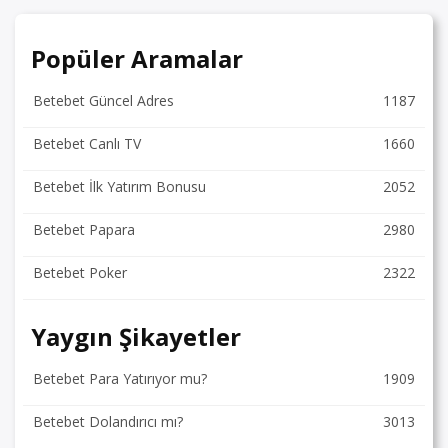
Popüler Aramalar
Betebet Güncel Adres
1187
Betebet Canlı TV
1660
Betebet İlk Yatırım Bonusu
2052
Betebet Papara
2980
Betebet Poker
2322
Yaygın Şikayetler
Betebet Para Yatırıyor mu?
1909
Betebet Dolandırıcı mı?
3013