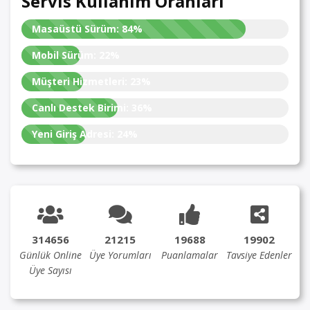
Servis Kullanım Oranları
Masaüstü Sürüm:
84%
Mobil Sürüm:
22%
Müşteri Hizmetleri:
23%
Canlı Destek Birimi:
36%
Yeni Giriş Adresi:
24%
314656
21215
19688
19902
Günlük Online
Üye Yorumları
Puanlamalar
Tavsiye Edenler
Üye Sayısı