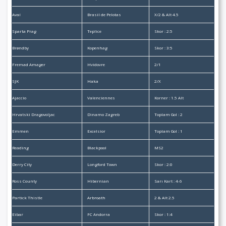
Avaí
Brasil de Pelotas
X/2 & Alt 4.5
Sparta Prag
Teplice
Skor : 2:5
Brøndby
Kopenhag
Skor : 3:5
Fremad Amager
Hvidovre
2/1
SJK
Haka
2/X
Ajaccio
Valenciennes
Korner : 1.5 Alt
Hrvatski Dragovoljac
Dinamo Zagreb
Toplam Gol : 2
Emmen
Excelsior
Toplam Gol : 1
Reading
Blackpool
MS2
Derry City
Longford Town
Skor : 2:0
Ross County
Hibernian
Sarı Kart : 4-6
Partick Thistle
Arbroath
2 & Alt 2.5
Eibar
FC Andorra
Skor : 1:4