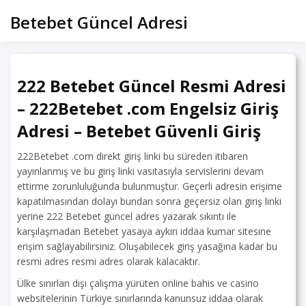
Skip
Betebet Güncel Adresi
to
content
222 Betebet Güncel Resmi Adresi
– 222Betebet .com Engelsiz Giriş
Adresi – Betebet Güvenli Giriş
222Betebet .com direkt giriş linki bu süreden itibaren
yayınlanmış ve bu giriş linki vasıtasıyla servislerini devam
ettirme zorunluluğunda bulunmuştur. Geçerli adresin erişime
kapatılmasından dolayı bundan sonra geçersiz olan giriş linki
yerine 222 Betebet güncel adres yazarak sıkıntı ile
karşılaşmadan Betebet yasaya aykırı iddaa kumar sitesine
erişim sağlayabilirsiniz. Oluşabilecek giriş yasağına kadar bu
resmi adres resmi adres olarak kalacaktır.
Ülke sınırları dışı çalışma yürüten online bahis ve casino
websitelerinin Türkiye sınırlarında kanunsuz iddaa olarak