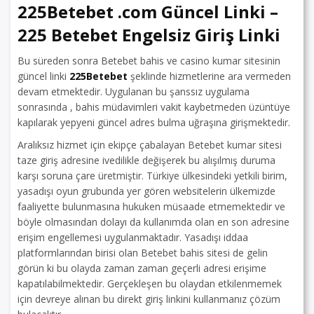
225Betebet .com Güncel Linki –
225 Betebet Engelsiz Giriş Linki
Bu süreden sonra Betebet bahis ve casino kumar sitesinin
güncel linki
225Betebet
şeklinde hizmetlerine ara vermeden
devam etmektedir. Uygulanan bu şanssız uygulama
sonrasında , bahis müdavimleri vakit kaybetmeden üzüntüye
kapılarak yepyeni güncel adres bulma uğraşına girişmektedir.
Aralıksız hizmet için ekipçe çabalayan Betebet kumar sitesi
taze giriş adresine ivedilikle değişerek bu alışılmış duruma
karşı soruna çare üretmiştir. Türkiye ülkesindeki yetkili birim,
yasadışı oyun grubunda yer gören websitelerin ülkemizde
faaliyette bulunmasına hukuken müsaade etmemektedir ve
böyle olmasından dolayı da kullanımda olan en son adresine
erişim engellemesi uygulanmaktadır. Yasadışı iddaa
platformlarından birisi olan Betebet bahis sitesi de gelin
görün ki bu olayda zaman zaman geçerli adresi erişime
kapatılabilmektedir. Gerçekleşen bu olaydan etkilenmemek
için devreye alınan bu direkt giriş linkini kullanmanız çözüm