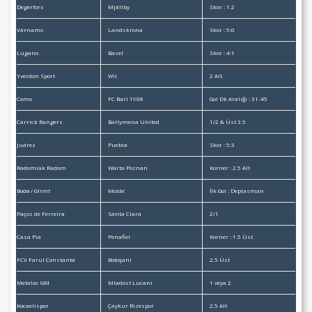
Degerfors
Mjällby
Skor : 1:2
Värnamo
Landskrona
Skor : 5:0
Lugano
Basel
Skor : 4:1
Yverdon Sport
Wil
2 Alt
Como
FC Bari 1908
Gol Dk Aralığı : 31-45
Carrick Rangers
Ballymena United
1/2 & Üst 3.5
Juárez
Puebla
Skor : 5:3
Radomiak Radom
Warta Poznan
Korner : 2.5 Alt
Bodø / Glimt
Molde
İlk Gol : Deplasman
Paços de Ferreira
Santa Clara
2/1
Casa Pia
Penafiel
Korner : 1.5 Üst
FCV Farul Constanta
Botoşani
2.5 Üst
Metalac GM
Mladost Lucani
1 veya 2
Kocaelispor
Çaykur Rizespor
2.5 Alt