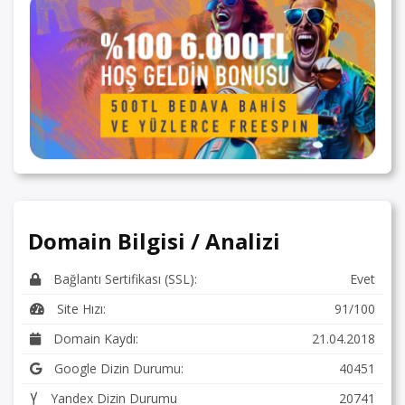
Domain Bilgisi / Analizi
Bağlantı Sertifikası (SSL):
Evet
Site Hızı:
91/100
Domain Kaydı:
21.04.2018
Google Dizin Durumu:
40451
Yandex Dizin Durumu
20741