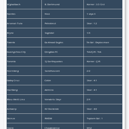
M’gladbach
B. Dortmund
Korner : 3.5 Üst
Nantes
Nice
1 veya X
Arsenal-Tula
Petrotrest
Skor : 1:2
Bryne
Sogndal
1/X
Twente
Go Ahead Eagles
İlk Gol : Deplasman
Guangzhou City
Qingdao FC
Tek/Çift : Tek
Toronto
SJ Earthquakes
Korner : Çift
Nürnberg
Sandhausen
2/2
Godoy Cruz
Colón
Skor : 4:1
Hartberg
Admira
Skor : 4:1
Blau-Weiß Linz
Vorwärts Steyr
2/X
Antwerp
KV Oostende
Skor : 4:0
Deinze
RWDM
Toplam Gol : 1
Ceará
Chapecoense
MS2