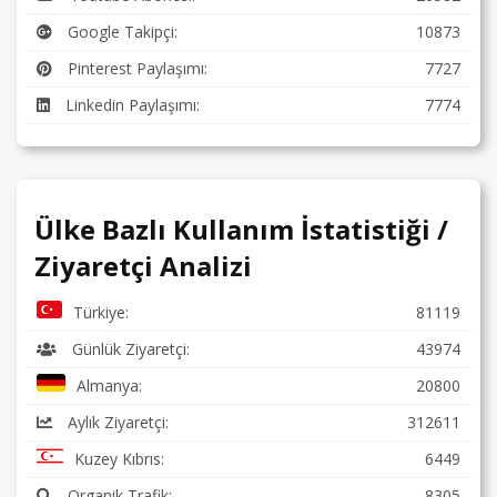
Google Takipçi:
10873
Pinterest Paylaşımı:
7727
Linkedin Paylaşımı:
7774
Ülke Bazlı Kullanım İstatistiği /
Ziyaretçi Analizi
Türkiye:
81119
Günlük Ziyaretçi:
43974
Almanya:
20800
Aylık Ziyaretçi:
312611
Kuzey Kıbrıs:
6449
Organik Trafik:
8305