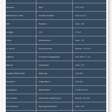
Náutico
Avaí
3.75 Üst
Bohemians 1905
Hradec Králové
X & Üst 2.5
AGF
Randers
Skor : 2:0
Lyngby
LFA
2 Üst
Haka
Mariehamn
Skor : 3:2
Le Havre
Valenciennes
Korner : 2.5 Üst
Sibenik
Hrvatski Dragovoljac
Sarı Kart : 7-12
Roda JC
Volendam
Skor : 3:2
Huddersfield Town
Reading
4.25 Alt
Dundalk
Sligo Rovers
4.25 Alt
Livingston
Motherwell
1/2 & Üst 2.5
Ayr United
Hamilton Academical
Korner : 0.5 Alt
Las Palmas
Racing Santander
Skor : 0:3