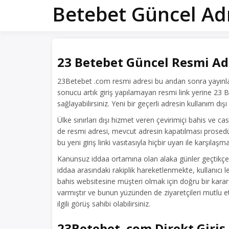
Skip
Betebet Güncel Ad
to
content
23 Betebet Güncel Resmi Adr
23Betebet .com resmi adresi bu andan sonra yayınlan
sonucu artık giriş yapılamayan resmi link yerine 23 
sağlayabilirsiniz. Yeni bir geçerli adresin kullanım dış
Ülke sınırları dışı hizmet veren çevirimiçi bahis ve 
de resmi adresi, mevcut adresin kapatılması pros
bu yeni giriş linki vasıtasıyla hiçbir uyarı ile karşılaş
Kanunsuz iddaa ortamına olan alaka günler geçtikçe 
iddaa arasındaki rakiplik hareketlenmekte, kullanıcı le
bahis websitesine müşteri olmak için doğru bir kar
varmıştır ve bunun yüzünden de ziyaretçileri mutlu e
ilgili görüş sahibi olabilirsiniz.
23Betebet .com Direkt Giriş 