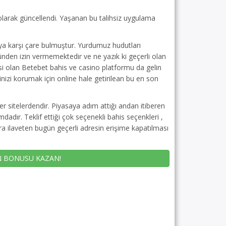
larak güncellendi. Yaşanan bu talihsiz uygulama
aya karşı çare bulmuştur. Yurdumuz hudutları
üzünden izin vermemektedir ve ne yazık ki geçerli olan
isi olan Betebet bahis ve casino platformu da gelin
izi korumak için online hale getirilean bu en son
 sitelerdendir. Piyasaya adım attığı andan itiberen
adır. Teklif ettiği çok seçenekli bahis seçenkleri ,
ara ilaveten bugün geçerli adresin erişime kapatılması
İN BONUSU KAZAN!