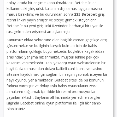
dolayı arada bir erişime kapatılmaktadır. Betebet’in de
kullanımdaki giriş urlsi, kullanım dışı olması uygulamasına
maruz bırakılmış ve bu durumdan sonra
235 Betebet
giriş
resmi linkini yayınlamıştır ve siteye girmek isteyenlerin
Betebet’e bu yeni giriş linki üzerinden herhangi bir uyarı ile
rast gelmeden erişmesi amaçlanmıştır.
Kanunsuz iddaa sektörüne olan bağlılık zaman geçtikçe artış
göstermekte ve bu ilginin karşılık bulması için de bahis
platformların çokluğu büyümektedir. böylelikle kaçak iddaa
arasındaki yarışma hızlanmakta, müşteri lehine pek çok
kazanım verilmektedir. Tabi yasadışı oyun websitelerinin bir
hayli fazla olmasından dolayı Kaliteli canlı bahis ve casino
sitesine kaydolmak için sağlam bir seçim yapmak isteyen bir
hayli oyuncu yer almaktadır. Betebet sitesi de bu konunun
farkına varmıştır ve dolayısıyla bahis oyuncularını zevk
almalarını sağlamak için ikide bir resmi promosyonlar
yayınlamaktadır. Sayfanın alt kısmında yer edinen bilgiler
ışığında Betebet online oyun platformu ile ilgili fikir sahibi
olabilirsiniz.