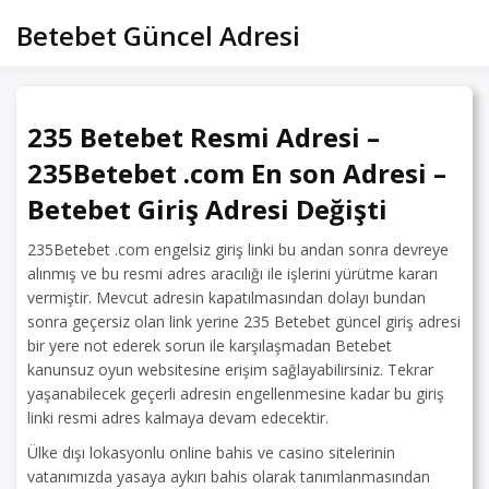
Skip
Betebet Güncel Adresi
to
content
235 Betebet Resmi Adresi –
235Betebet .com En son Adresi –
Betebet Giriş Adresi Değişti
235Betebet .com engelsiz giriş linki bu andan sonra devreye
alınmış ve bu resmi adres aracılığı ile işlerini yürütme kararı
vermiştir. Mevcut adresin kapatılmasından dolayı bundan
sonra geçersiz olan link yerine 235 Betebet güncel giriş adresi
bir yere not ederek sorun ile karşılaşmadan Betebet
kanunsuz oyun websitesine erişim sağlayabilirsiniz. Tekrar
yaşanabilecek geçerli adresin engellenmesine kadar bu giriş
linki resmi adres kalmaya devam edecektir.
Ülke dışı lokasyonlu online bahis ve casino sitelerinin
vatanımızda yasaya aykırı bahis olarak tanımlanmasından