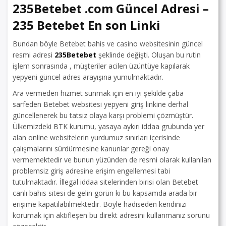
235Betebet .com Güncel Adresi –
235 Betebet En son Linki
Bundan böyle Betebet bahis ve casino websitesinin güncel
resmi adresi
235Betebet
şeklinde değişti. Oluşan bu rutin
işlem sonrasında , müşteriler acilen üzüntüye kapılarak
yepyeni güncel adres arayışına yumulmaktadır.
Ara vermeden hizmet sunmak için en iyi şekilde çaba
sarfeden Betebet websitesi yepyeni giriş linkine derhal
güncellenerek bu tatsız olaya karşı problemi çözmüştür.
Ülkemizdeki BTK kurumu, yasaya aykırı iddaa grubunda yer
alan online websitelerin yurdumuz sınırları içerisinde
çalışmalarını sürdürmesine kanunlar gereği onay
vermemektedir ve bunun yüzünden de resmi olarak kullanılan
problemsiz giriş adresine erişim engellemesi tabi
tutulmaktadır. İllegal iddaa sitelerinden birisi olan Betebet
canlı bahis sitesi de gelin görün ki bu kapsamda arada bir
erişime kapatılabilmektedir. Böyle hadiseden kendinizi
korumak için aktifleşen bu direkt adresini kullanmanız sorunu