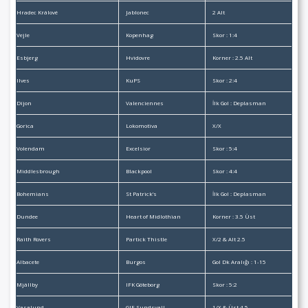
Hradec Králové
Jablonec
2 Alt
Vejle
Kopenhag
Skor : 1:4
Esbjerg
Hvidovre
Korner : 2.5 Alt
Ilves
KuPS
Skor : 2:4
Dijon
Valenciennes
İlk Gol : Deplasman
Gorica
Lokomotiva
X/X
Volendam
Excelsior
Skor : 5:4
Middlesbrough
Blackpool
Skor : 4:4
Bohemians
St Patrick’s
İlk Gol : Deplasman
Dundee
Heart of Midlothian
Korner : 3.5 Üst
Raith Rovers
Partick Thistle
X/2 & Alt 2.5
Albacete
Burgos
Gol Dk Aralığı : 1-15
Mjällby
IFK Göteborg
Skor : 5:2
Vasalund
GIF Sundsvall
1/X & Üst 4.5