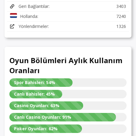
Geri Bağlantılar:
3403
Hollanda:
7240
Yönlendirmeler:
1326
Oyun Bölümleri Aylık Kullanım
Oranları
Spor Bahisleri:
54%
Canlı Bahisler:
45%
Casino Oyunları:
63%
Canlı Casino Oyunları:
91%
Poker Oyunları:
62%