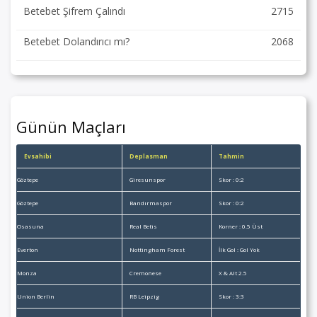
Betebet Şifrem Çalındı
2715
Betebet Dolandırıcı mı?
2068
Günün Maçları
Evsahibi
Deplasman
Tahmin
Göztepe
Giresunspor
Skor : 0:2
Göztepe
Bandırmaspor
Skor : 0:2
Osasuna
Real Betis
Korner : 0.5 Üst
Everton
Nottingham Forest
İlk Gol : Gol Yok
Monza
Cremonese
X & Alt 2.5
Union Berlin
RB Leipzig
Skor : 3:3