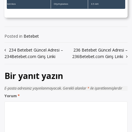
Ionikos
Olympiakos
3.5 Alt
Posted in
Betebet
Yazı
234 Betebet Güncel Adresi –
236 Betebet Güncel Adresi –
234Betebet.com Giriş Linki
236Betebet.com Giriş Linki
gezinmesi
Bir yanıt yazın
E-posta adresiniz yayınlanmayacak.
Gerekli alanlar
*
ile işaretlenmişlerdir
Yorum
*