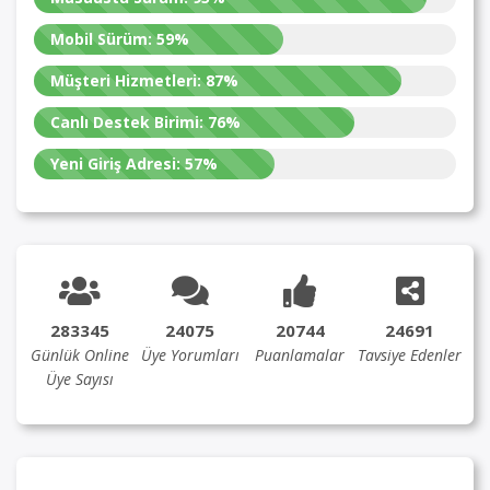
Mobil Sürüm:
59%
Müşteri Hizmetleri:
87%
Canlı Destek Birimi:
76%
Yeni Giriş Adresi:
57%
283345
24075
20744
24691
Günlük Online
Üye Yorumları
Puanlamalar
Tavsiye Edenler
Üye Sayısı