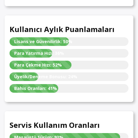
Kullanıcı Aylık Puanlamaları
Lisans ve Güvenilirlik:
50%
Para Yatırma Hızı:
36%
Para Çekme Hızı:
52%
Üyelik/Deneme Bonusu:
24%
Bahis Oranları:
41%
Servis Kullanım Oranları
Masaüstü Sürüm:
93%