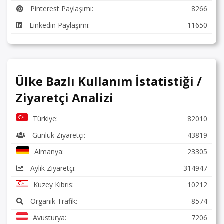
Pinterest Paylaşımı:
8266
Linkedin Paylaşımı:
11650
Ülke Bazlı Kullanım İstatistiği /
Ziyaretçi Analizi
Türkiye:
82010
Günlük Ziyaretçi:
43819
Almanya:
23305
Aylık Ziyaretçi:
314947
Kuzey Kıbrıs:
10212
Organik Trafik:
8574
Avusturya:
7206