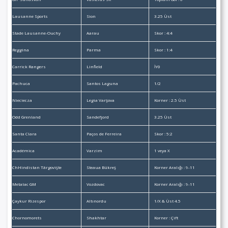
Lausanne Sports
Sion
3.25 Üst
Stade Lausanne-Ouchy
Aarau
Skor : 4:4
Reggina
Parma
Skor : 1:4
Carrick Rangers
Linfield
İY0
Pachuca
Santos Laguna
1/2
Nieciecza
Legia Varşova
Korner : 2.5 Üst
Odd Grenland
Sandefjord
3.25 Üst
Santa Clara
Paços de Ferreira
Skor : 5:2
Académica
Varzim
1 veya X
ChHindistan Târgovişte
Steaua Bükreş
Korner Aralığı : 9-11
Metalac GM
Vozdovac
Korner Aralığı : 9-11
Çaykur Rizespor
Altınordu
1/X & Üst 4.5
Chornomorets
Shakhtar
Korner : Çift