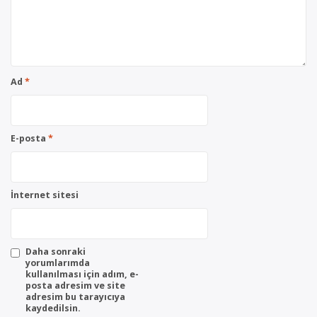
Ad
*
E-posta
*
İnternet sitesi
Daha sonraki
yorumlarımda
kullanılması için adım, e-
posta adresim ve site
adresim bu tarayıcıya
kaydedilsin.