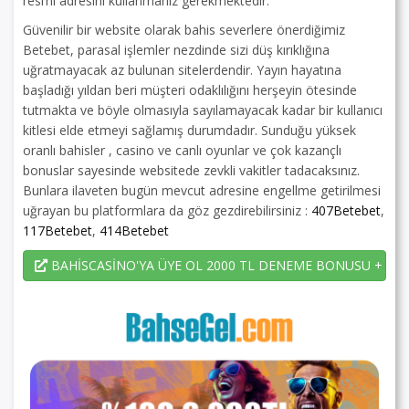
resmi adresini kullanmanız gerekmektedir.
Güvenilir bir website olarak bahis severlere önerdiğimiz
Betebet, parasal işlemler nezdinde sizi düş kırıklığına
uğratmayacak az bulunan sitelerdendir. Yayın hayatına
başladığı yıldan beri müşteri odaklılığını herşeyin ötesinde
tutmakta ve böyle olmasıyla sayılamayacak kadar bir kullanıcı
kitlesi elde etmeyi sağlamış durumdadır. Sunduğu yüksek
oranlı bahisler , casino ve canlı oyunlar ve çok kazançlı
bonuslar sayesinde websitede zevkli vakitler tadacaksınız.
Bunlara ilaveten bugün mevcut adresine engellme getirilmesi
uğrayan bu platformlara da göz gezdirebilirsiniz :
407Betebet
,
117Betebet
,
414Betebet
BAHİSCASİNO'YA ÜYE OL 2000 TL DENEME BONUSU + 225