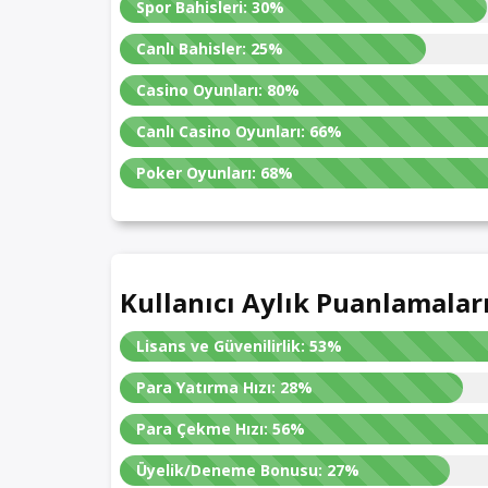
Spor Bahisleri:
30%
Canlı Bahisler:
25%
Casino Oyunları:
80%
Canlı Casino Oyunları:
66%
Poker Oyunları:
68%
Kullanıcı Aylık Puanlamalar
Lisans ve Güvenilirlik:
53%
Para Yatırma Hızı:
28%
Para Çekme Hızı:
56%
Üyelik/Deneme Bonusu:
27%