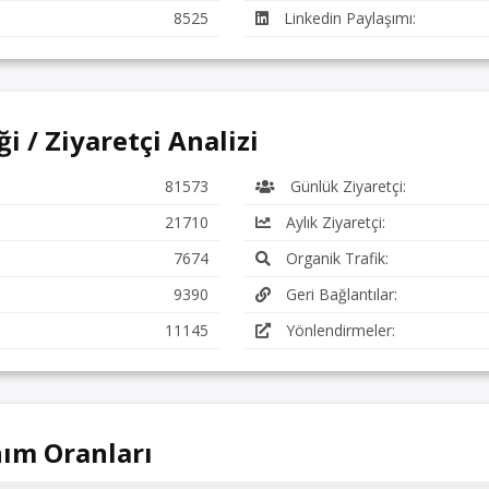
8525
Linkedin Paylaşımı:
ği / Ziyaretçi Analizi
81573
Günlük Ziyaretçi:
21710
Aylık Ziyaretçi:
7674
Organik Trafik:
9390
Geri Bağlantılar:
11145
Yönlendirmeler:
nım Oranları