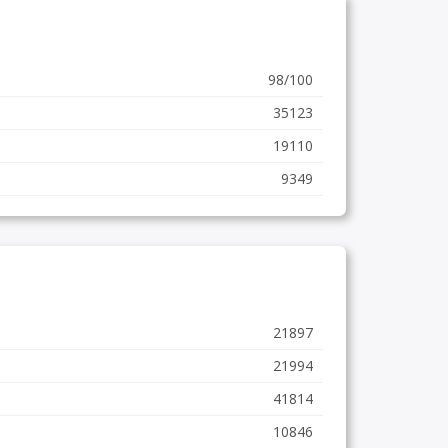
98/100
35123
19110
9349
21897
21994
41814
10846