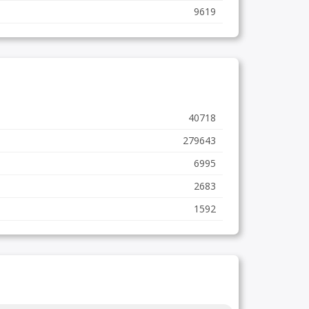
9619
40718
279643
6995
2683
1592