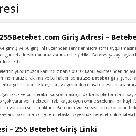
resi
255Betebet .com Giriş Adresi – Betebe
e girmiş ve bu giriş linki üzerinden servislerini icra etme uygulamasın
t güncel adres kullanarak sorunsuz bir şekilde Betebet yasaya aykırı bah
rdürecektir.
sitelerinin yurdumuzda kanunsuz bahis olarak kabul edilmesinden dolay
şlemine maruz bırakılmış ve bu hâlden sonra
255 Betebet
giriş güncel 
 herhangi bir sorun ile karşı karşıya gelmeden ulaşabilmesi amaçlanmışt
ğalmakta ve bu merakın karşılanması için de bahis platformların sayıs
çok yarar verilmektedir. Tabi kaçak oyun online sitelerinin bir hayli f
is oyuncusu yer almaktadır. Betebet oyun servisi de bu konunun farkında
yfanın sonunda yer gören detaylar sayesinde Betebet online sitesi hak
i – 255 Betebet Giriş Linki