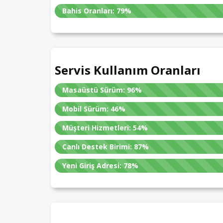
Bahis Oranları:
79%
Servis Kullanım Oranları
Masaüstü Sürüm:
96%
Mobil Sürüm:
46%
Müşteri Hizmetleri:
54%
Canlı Destek Birimi:
87%
Yeni Giriş Adresi:
78%