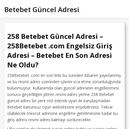
Skip
Betebet Güncel Adresi
to
content
258 Betebet Güncel Adresi –
258Betebet .com Engelsiz Giriş
Adresi – Betebet En Son Adresi
Ne Oldu?
258Betebet .com en son linki bu süreden itibaren yayınlanmış
ve bu resmi adres üzerinden işlerini icra etme zorunluluğunda
bulunmuştur. Kullanımda olan güncel adresinin engellenmesi
sonucu geçerliliğini yitiren resmi adres yerine 258 Betebet
güncel adres bir yere not ederek uyarı ile karşılaşmadan
Betebet kanunsuz oyun websitesine erişebilirsiniz. Tekrar
olabilecek mevcut adresine engellme getirilmesine kadar bu
giriş adresi resmi adres kalmayı sürdürecektir.
Ülke sınırları dışı hizmet sunan online bahis ve casino online