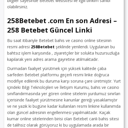
bilgiler sayesinde Betebet websitesi ile ilgili birikim sahibi
olabilirsiniz.
258Betebet .com En son Adresi –
258 Betebet Güncel Linki
Bu saat itibariyle Betebet bahis ve casino online sitesinin
resmi adresi
258Betebet
şeklinde yenilendi. Uygulanan bu
bahtsız işlem karşısında , ziyaretçiler bir solukta huzursuzluğa
kapılarak yeni adres arama gayretine atılmaktadır.
Durmadan faaliyet yürütmek için yüksek kalitede çaba
sarfeden Betebet platformu geçerli resmi linke doğruca
modifiye edilerek bu duruma karşı soruna çare üretmiştir. Yurt
içindeki Bilgi Teknolojileri ve İletişim Kurumu, bahis ve casino
sınıflandırmasında yer gören online sitelerin yurdumuz sınırları
içerisinde faaliyet yürütmesine kanunlar gereği yasaklamıştır
ve ne yazık ki bugüne kadar kullanılan resmi linkine kullanımda
olan güncel adresinin engellenmesi yapılmaktadır. Kaçak
kumar online sitelerinden birisi olan Betebet canlı bahis sitesi
de talihsiz olarak görüyoruz ki bu uygulamada arada bir