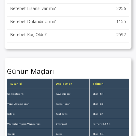
Betebet Lisansı var mı?
2256
Betebet Dolandırıcı mı?
1155
Betebet Kaç Oldu?
2597
Günün Maçları
Evsahibi
Deplasman
Tahmin
Gaziantep FK
Kayserispor
Skor : 1:4
Yeni Malatyaspor
Kocaelispor
Skor : 0:0
Getafe
Real Betis
Skor : 2:1
Wolverhampton Wanderers
Liverpool
Korner : 0.5 Alt
Spezia
Lecce
Skor : 0:4