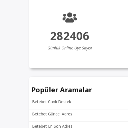
282406
Günlük Online Üye Sayısı
Popüler Aramalar
Betebet Canlı Destek
Betebet Güncel Adres
Betebet En Son Adres