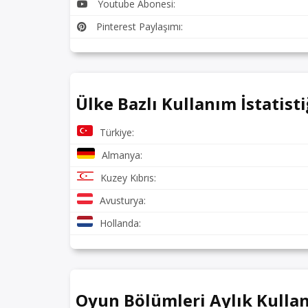
Youtube Abonesi:
Pinterest Paylaşımı:
Ülke Bazlı Kullanım İstatisti
Türkiye:
Almanya:
Kuzey Kıbrıs:
Avusturya:
Hollanda:
Oyun Bölümleri Aylık Kulla