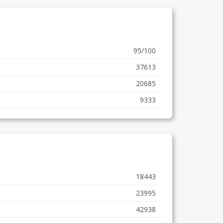
95/100
37613
20685
9333
18443
23995
42938