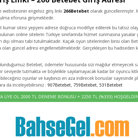
ebsitesinin engelsiz giriş linki
266Betebet
olarak güncellenmiştir. 
ulma eforuna girişmektedir.
et kumar sitesi yepyeni adrese doğruca modifiye edilerek bu tatsız olay
bulunan online sitelerin Türkiye sınırlarında hizmet sunmasına yasala
ım dışı olması tabi tutulmaktadır. Kaçak oyun sitelerinden birisi olan Bet
lan güncel adresi engellenebilmektedir. Gerçekleşen bu hadiseden ke
lunduğumuz Betebet, ödemeler hususunda sizi mağdur etmeyecek sayılı
ir seviyede tutmakta ve böylelikle sayılamayacak kadar bir oyuncu kitl
rebileceğiniz oyunlar ve kaybınızı en aza indirecek bonuslar sayesinde p
a da inceleyebilirsiniz :
907Betebet
,
759Betebet
,
531Betebet
A ÜYE OL 2000 TL DENEME BONUSU + 2250 TL (%333) HOŞGELD