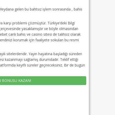
Meydana gelen bu bahtsız işlem sonrasında , bahis
a karşı problemi çözmüştür. Türkiye’deki Bilgi
r çerçevesinde yasaklamıştır ve böyle olmasından
ebet canlı bahis ve casino sitesi de talihsiz olarak
ndinizi korumak için faaliyete sokulan bu resmi
 sitelerdendir. Yayın hayatına başladığı süreden
esi kazanmayı sağlamış durumdadır. Teklif ettiği
latformda keyifli süreler geçireceksiniz. Bir de bugün
İN BONUSU KAZAN!