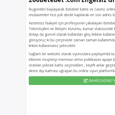
Bugünden başlayarak Betebet bahis ve casino online w
müdavimleri tezi yok derde kapılarak en son adres b
Kesintisiz faaliyet için profesyonel çabalayan Beteb
Teknolojileri ve İletişim Kurumu, kumar statüsünde 
dolayı da güncel olarak kullanılan giriş linkine kullan
görüyoruz ki bu çerçevede zaman zaman kullanımda o
linkini kullanmanız yetecektir.
Sağlam bir website olarak oyunculara paylaşımda bu
itiberen müşteriyi memnun etme politikasını apayrı b
oranları yüksek bahis seçenekleri , keyifli anlar geçi
devre dışı kalması uğrayan bu online oyun platformlar
BAHİSCASİNO'Y