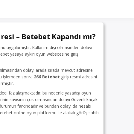
dresi – Betebet Kapandı mı?
nu uygulamıştır. Kullanım dışı olmasınden dolayı
bet yasaya aykırı oyun websitesine giriş
ak anılmasından dolayı arada sırada mevcut adresine
 bu işlemden sonra
266 Betebet
giriş resmi adresini
rmiştir.
dedi fazlalaşmaktadır. bu nedenle yasadışı oyun
rinin sayısının çok olmasından dolayı Güvenli kaçak
u durumun farkındadır ve bundan dolayı da hesabı
etebet online oyun platformu ile alakalı görüş sahibi