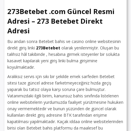
273Betebet .com Güncel Resmi
Adresi – 273 Betebet Direkt
Adresi
Bu andan sonra Betebet bahis ve casino online websitesinin
direkt giriş linki
273Betebet
olarak yenilenmiştir. Oluşan bu
talihsiz hâl takibinde , hesabına girmek isteyenler bir solukta
kasavet kapılarak yeni giriş linki bulma girişimine
koyulmaktadır.
Aralıksız servis için sıkı bir şekilde emek sarfeden Betebet
sitesi taze güncel adrese farketmeyeceğiniz hızda geçiş
yaparak bu tatsız olaya karşı soruna çare bulmuştur.
Vatanımızdaki ilgili birim, kanunsuz bahis sınıfında listelenen
online websitelerin yurdumuzda faaliyet yürütmesine hukuken
onay vermemektedir ve bunun yüzünden de güncel olarak
kullanılan direkt giriş adresine BTK tarafından erişime
kapatılması yapılmaktadır. Kaçak iddaa online websitelerinden
birisi olan Betebet bahis platformu da maalesef bu