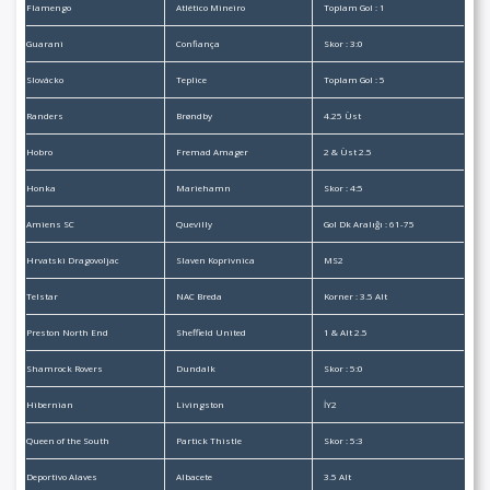
Flamengo
Atlético Mineiro
Toplam Gol : 1
Guarani
Confiança
Skor : 3:0
Slovácko
Teplice
Toplam Gol : 5
Randers
Brøndby
4.25 Üst
Hobro
Fremad Amager
2 & Üst 2.5
Honka
Mariehamn
Skor : 4:5
Amiens SC
Quevilly
Gol Dk Aralığı : 61-75
Hrvatski Dragovoljac
Slaven Koprivnica
MS2
Telstar
NAC Breda
Korner : 3.5 Alt
Preston North End
Sheffield United
1 & Alt 2.5
Shamrock Rovers
Dundalk
Skor : 5:0
Hibernian
Livingston
İY2
Queen of the South
Partick Thistle
Skor : 5:3
Deportivo Alaves
Albacete
3.5 Alt