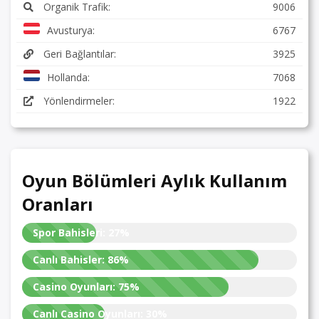
Organik Trafik:
9006
Avusturya:
6767
Geri Bağlantılar:
3925
Hollanda:
7068
Yönlendirmeler:
1922
Oyun Bölümleri Aylık Kullanım
Oranları
Spor Bahisleri:
27%
Canlı Bahisler:
86%
Casino Oyunları:
75%
Canlı Casino Oyunları:
30%