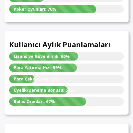
Poker Oyunları:
76%
Kullanıcı Aylık Puanlamaları
Lisans ve Güvenilirlik:
60%
Para Yatırma Hızı:
59%
Para Çekme Hızı:
22%
Üyelik/Deneme Bonusu:
51%
Bahis Oranları:
67%