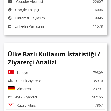
Youtube Abonesi:
22607
Google Takipçi:
6006
Pinterest Paylaşımı:
8846
Linkedin Paylaşımı:
11578
Ülke Bazlı Kullanım İstatistiği /
Ziyaretçi Analizi
Türkiye:
79309
Günlük Ziyaretçi:
35910
Almanya:
23791
Aylık Ziyaretçi:
282165
Kuzey Kıbrıs:
7867