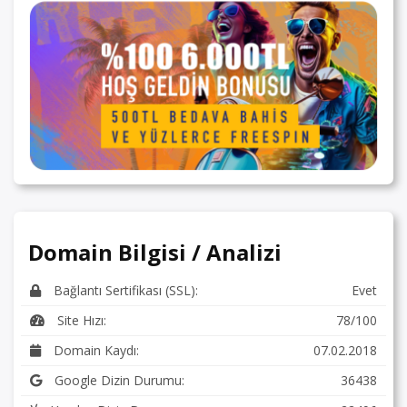
Domain Bilgisi / Analizi
Bağlantı Sertifikası (SSL):
Evet
Site Hızı:
78/100
Domain Kaydı:
07.02.2018
Google Dizin Durumu:
36438