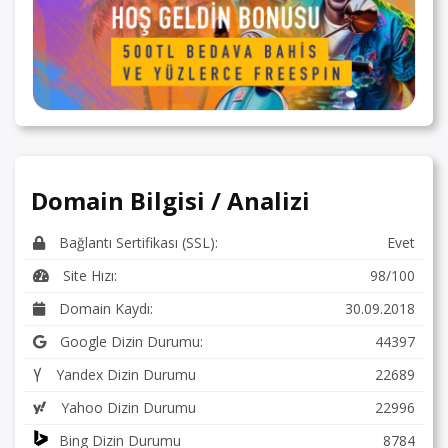
Domain Bilgisi / Analizi
Bağlantı Sertifikası (SSL):
Evet
Site Hızı:
98/100
Domain Kaydı:
30.09.2018
Google Dizin Durumu:
44397
Yandex Dizin Durumu
22689
Yahoo Dizin Durumu
22996
Bing Dizin Durumu
8784