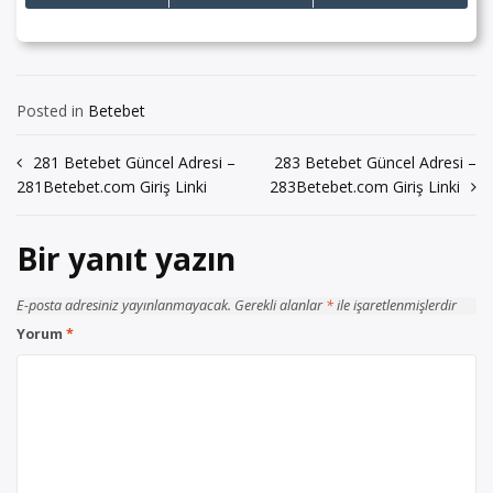
Posted in
Betebet
Yazı
281 Betebet Güncel Adresi –
283 Betebet Güncel Adresi –
281Betebet.com Giriş Linki
283Betebet.com Giriş Linki
gezinmesi
Bir yanıt yazın
E-posta adresiniz yayınlanmayacak.
Gerekli alanlar
*
ile işaretlenmişlerdir
Yorum
*