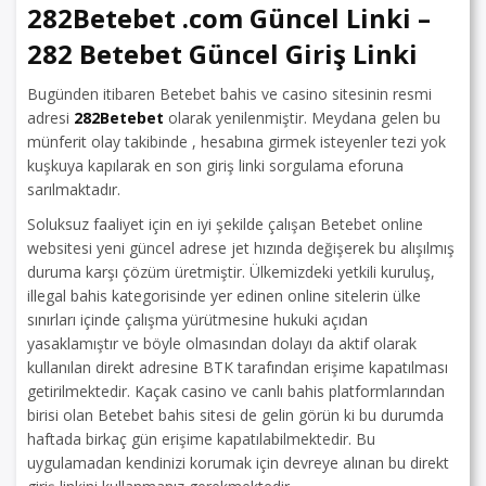
282Betebet .com Güncel Linki –
282 Betebet Güncel Giriş Linki
Bugünden itibaren Betebet bahis ve casino sitesinin resmi
adresi
282Betebet
olarak yenilenmiştir. Meydana gelen bu
münferit olay takibinde , hesabına girmek isteyenler tezi yok
kuşkuya kapılarak en son giriş linki sorgulama eforuna
sarılmaktadır.
Soluksuz faaliyet için en iyi şekilde çalışan Betebet online
websitesi yeni güncel adrese jet hızında değişerek bu alışılmış
duruma karşı çözüm üretmiştir. Ülkemizdeki yetkili kuruluş,
illegal bahis kategorisinde yer edinen online sitelerin ülke
sınırları içinde çalışma yürütmesine hukuki açıdan
yasaklamıştır ve böyle olmasından dolayı da aktif olarak
kullanılan direkt adresine BTK tarafından erişime kapatılması
getirilmektedir. Kaçak casino ve canlı bahis platformlarından
birisi olan Betebet bahis sitesi de gelin görün ki bu durumda
haftada birkaç gün erişime kapatılabilmektedir. Bu
uygulamadan kendinizi korumak için devreye alınan bu direkt