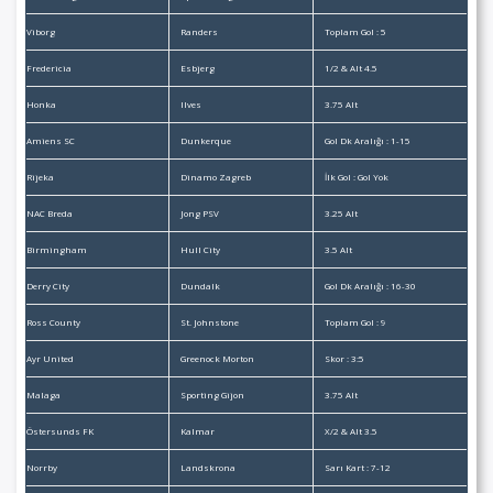
Viborg
Randers
Toplam Gol : 5
Fredericia
Esbjerg
1/2 & Alt 4.5
Honka
Ilves
3.75 Alt
Amiens SC
Dunkerque
Gol Dk Aralığı : 1-15
Rijeka
Dinamo Zagreb
İlk Gol : Gol Yok
NAC Breda
Jong PSV
3.25 Alt
Birmingham
Hull City
3.5 Alt
Derry City
Dundalk
Gol Dk Aralığı : 16-30
Ross County
St. Johnstone
Toplam Gol : 9
Ayr United
Greenock Morton
Skor : 3:5
Malaga
Sporting Gijon
3.75 Alt
Östersunds FK
Kalmar
X/2 & Alt 3.5
Norrby
Landskrona
Sarı Kart : 7-12