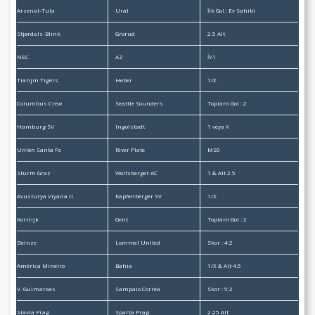
Arsenal-Tula
Ural
İlk Gol : Ev Sahibi
Stjørdals-Blink
Grorud
2.5 Alt
NEC
AZ
İY1
Tianjin Tigers
Hebei
1/X
Columbus Crew
Seattle Sounders
Toplam Gol : 2
Hamburg SV
Ingolstadt
1 veya X
Unión Santa Fe
River Plate
MS0
Sturm Graz
Wolfsberger AC
1 & Alt 2.5
Avusturya Viyana II
Kapfenberger SV
1/X
Kortrijk
Gent
Toplam Gol : 2
Deinze
Lommel United
Skor : 4:2
América Mineiro
Bahia
1/X & Alt 4.5
V. Guimaraes
Sampaio Corrêa
Skor : 5:2
Slavia Prag
Sparta Prag
2.25 Alt