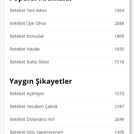
Betebet Yeni Adres
1564
Betebet Üye Olma
2088
Betebet Bonuslar
1809
Betebet Havale
1835
Betebet Bahis Sitesi
1518
Yaygın Şikayetler
Betebet Açılmıyor
1573
Betebet Hesabım Çalındı
2187
Betebet Dolandırıcı mı?
2649
Betebet Giriş Yapamıyorum
1476