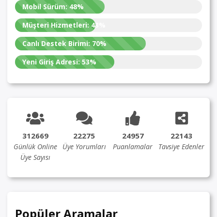
Mobil Sürüm:
48%
Müşteri Hizmetleri:
43%
Canlı Destek Birimi:
70%
Yeni Giriş Adresi:
53%
312669
22275
24957
22143
Günlük Online
Üye Yorumları
Puanlamalar
Tavsiye Edenler
Üye Sayısı
Popüler Aramalar