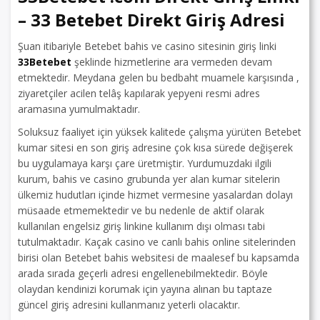
– 33 Betebet Direkt Giriş Adresi
Şuan itibariyle Betebet bahis ve casino sitesinin giriş linki
33Betebet
şeklinde hizmetlerine ara vermeden devam
etmektedir. Meydana gelen bu bedbaht muamele karşısında ,
ziyaretçiler acilen telâş kapılarak yepyeni resmi adres
aramasına yumulmaktadır.
Soluksuz faaliyet için yüksek kalitede çalışma yürüten Betebet
kumar sitesi en son giriş adresine çok kısa sürede değişerek
bu uygulamaya karşı çare üretmiştir. Yurdumuzdaki ilgili
kurum, bahis ve casino grubunda yer alan kumar sitelerin
ülkemiz hudutları içinde hizmet vermesine yasalardan dolayı
müsaade etmemektedir ve bu nedenle de aktif olarak
kullanılan engelsiz giriş linkine kullanım dışı olması tabi
tutulmaktadır. Kaçak casino ve canlı bahis online sitelerinden
birisi olan Betebet bahis websitesi de maalesef bu kapsamda
arada sırada geçerli adresi engellenebilmektedir. Böyle
olaydan kendinizi korumak için yayına alınan bu taptaze
güncel giriş adresini kullanmanız yeterli olacaktır.