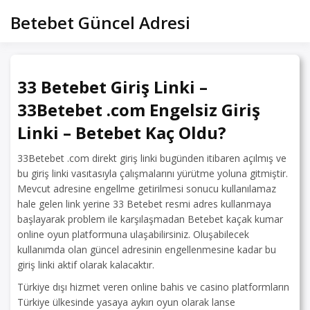
Skip
Betebet Güncel Adresi
to
content
33 Betebet Giriş Linki –
33Betebet .com Engelsiz Giriş
Linki – Betebet Kaç Oldu?
33Betebet .com direkt giriş linki bugünden itibaren açılmış ve
bu giriş linki vasıtasıyla çalışmalarını yürütme yoluna gitmiştir.
Mevcut adresine engellme getirilmesi sonucu kullanılamaz
hale gelen link yerine 33 Betebet resmi adres kullanmaya
başlayarak problem ile karşılaşmadan Betebet kaçak kumar
online oyun platformuna ulaşabilirsiniz. Oluşabilecek
kullanımda olan güncel adresinin engellenmesine kadar bu
giriş linki aktif olarak kalacaktır.
Türkiye dışı hizmet veren online bahis ve casino platformların
Türkiye ülkesinde yasaya aykırı oyun olarak lanse