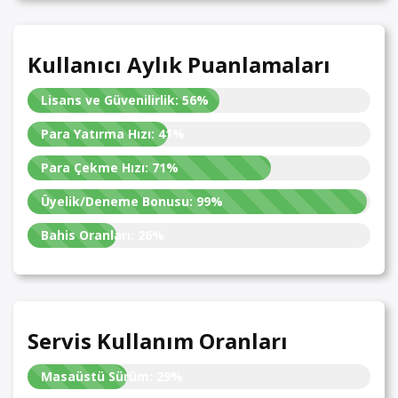
Kullanıcı Aylık Puanlamaları
Lisans ve Güvenilirlik:
56%
Para Yatırma Hızı:
41%
Para Çekme Hızı:
71%
Üyelik/Deneme Bonusu:
99%
Bahis Oranları:
26%
Servis Kullanım Oranları
Masaüstü Sürüm:
29%