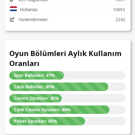
Hollanda:
10092
Yönlendirmeler:
2242
Oyun Bölümleri Aylık Kullanım
Oranları
Spor Bahisleri:
47%
Canlı Bahisler:
85%
Casino Oyunları:
45%
Canlı Casino Oyunları:
86%
Poker Oyunları:
65%