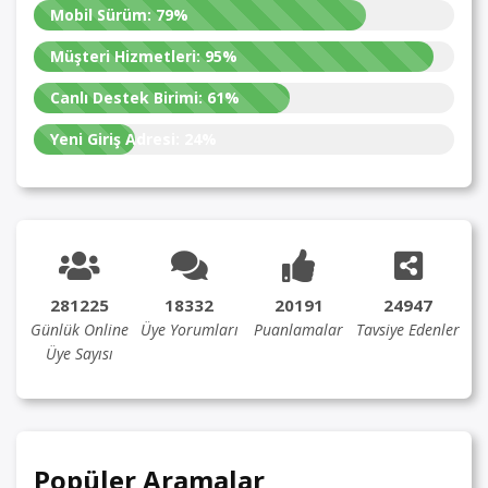
Mobil Sürüm:
79%
Müşteri Hizmetleri:
95%
Canlı Destek Birimi:
61%
Yeni Giriş Adresi:
24%
281225
18332
20191
24947
Günlük Online
Üye Yorumları
Puanlamalar
Tavsiye Edenler
Üye Sayısı
Popüler Aramalar