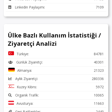
Linkedin Paylaşımı:
7109
Ülke Bazlı Kullanım İstatistiği /
Ziyaretçi Analizi
Türkiye:
84781
Günlük Ziyaretçi:
40301
Almanya:
21323
Aylık Ziyaretçi:
280336
Kuzey Kıbrıs:
5972
Organik Trafik:
10065
Avusturya:
11663
Geri Bağlantılar:
2440