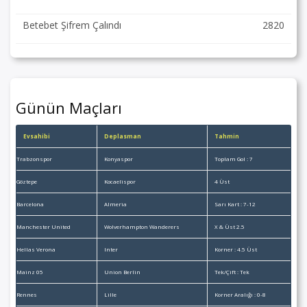
Betebet Şifrem Çalındı
2820
Günün Maçları
Evsahibi
Deplasman
Tahmin
Trabzonspor
Konyaspor
Toplam Gol : 7
Göztepe
Kocaelispor
4 Üst
Barcelona
Almeria
Sarı Kart : 7-12
Manchester United
Wolverhampton Wanderers
X & Üst 2.5
Hellas Verona
Inter
Korner : 4.5 Üst
Mainz 05
Union Berlin
Tek/Çift : Tek
Rennes
Lille
Korner Aralığı : 0-8