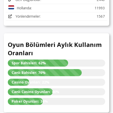
Hollanda:
11993
Yönlendirmeler:
1567
Oyun Bölümleri Aylık Kullanım
Oranları
Spor Bahisleri:
62%
Canlı Bahisler:
76%
Casino Oyunları:
22%
Canlı Casino Oyunları:
46%
Poker Oyunları:
36%