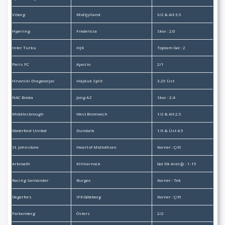
Viborg
Midtjylland
X/2 & Alt 3.5
Hjørring
Fredericia
Skor : 2:0
Inter Turku
HJK
Toplam Gol : 2
Paris FC
Ajaccio
2/1
Hrvatski Dragovoljac
Hajduk Split
3.25 Üst
NAC Breda
Jong AZ
Skor : 2:4
Middlesbrough
West Bromwich
1/2 & Alt 2.5
Waterford United
Dundalk
1/X & Üst 4.5
St. Johnstone
Heart of Midlothian
Korner : Çift
Arbroath
Kilmarnock
Gol Dk Aralığı : 1-15
Racing Santander
Burgos
Korner : Tek
Degerfors
IFK Göteborg
Korner : Çift
Falkenberg
Östers
2/2