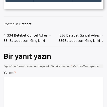
Posted in
Betebet
Yazı
334 Betebet Güncel Adresi –
336 Betebet Güncel Adresi –
334Betebet.com Giriş Linki
336Betebet.com Giriş Linki
gezinmesi
Bir yanıt yazın
E-posta adresiniz yayınlanmayacak.
Gerekli alanlar
*
ile işaretlenmişlerdir
Yorum
*