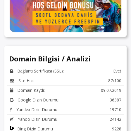
Domain Bilgisi / Analizi
Bağlantı Sertifikası (SSL):
Evet
Site Hızı:
87/100
Domain Kaydı:
09.07.2019
Google Dizin Durumu:
36387
Yandex Dizin Durumu
19710
Yahoo Dizin Durumu
24142
Bing Dizin Durumu
9228