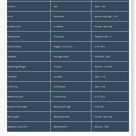
Kriens
Wil
Skor : 4:0
Pisa
Palermo
Korner Aralığı : 12+
Cliftonville
Linfield
İlk Gol : Gol Yok
Monterrey
Tijuana
Toplam Gol : 3
Wisla Plock
Pogon Szczecin
3.75 Üst
Stabæk
Haugesund
Tek/Çift : Çift
Sporting Braga
Vizela
Korner : 3.5 Alt
Penafiel
Leixões
Skor : 2:3
CFR Cluj
UTA Arad
Skor : 3:0
Radnicki Nis
Cukaricki
2.75 Üst
Çaykur Rizespor
Gençlerbirliği
2.25 Alt
Mariupol’
Dynamo Kiev
İlk Gol : Gol Yok
Apollon Smirnis
AEK Athens
Korner : Tek