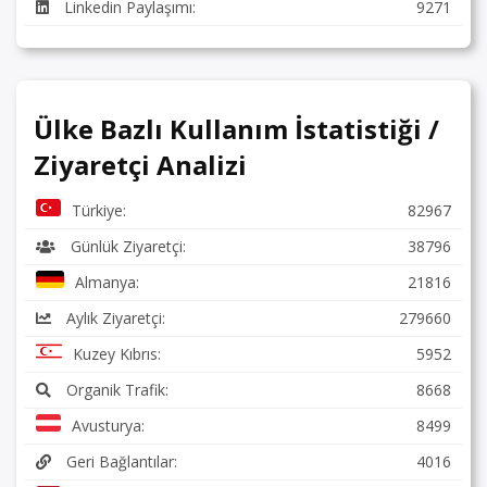
Linkedin Paylaşımı:
9271
Ülke Bazlı Kullanım İstatistiği /
Ziyaretçi Analizi
Türkiye:
82967
Günlük Ziyaretçi:
38796
Almanya:
21816
Aylık Ziyaretçi:
279660
Kuzey Kıbrıs:
5952
Organik Trafik:
8668
Avusturya:
8499
Geri Bağlantılar:
4016