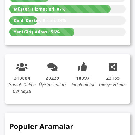
Müşteri Hizmetleri:
87%
Canlı Destek Birimi:
24%
Yeni Giriş Adresi:
56%
313884
23229
18397
23165
Günlük Online
Üye Yorumları
Puanlamalar
Tavsiye Edenler
Üye Sayısı
Popüler Aramalar