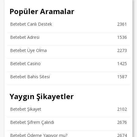
Popüler Aramalar
Betebet Canlı Destek
2361
Betebet Adresi
1536
Betebet Üye Olma
2273
Betebet Casino
1425
Betebet Bahis Sitesi
1587
Yaygın Şikayetler
Betebet Şikayet
2102
Betebet Şifrem Çalındı
2676
Betebet Ödeme Yapıyor mu?
2674