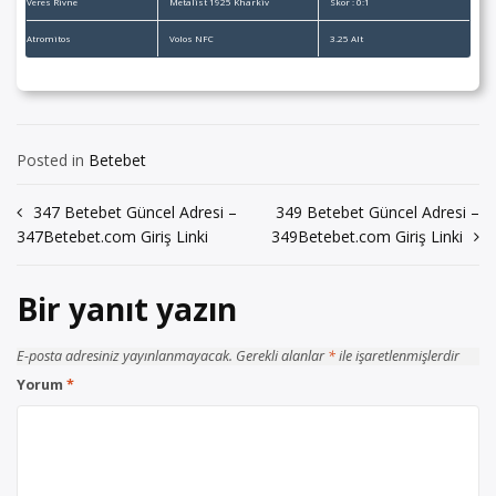
Veres Rivne
Metalist 1925 Kharkiv
Skor : 0:1
Atromitos
Volos NFC
3.25 Alt
Posted in
Betebet
Yazı
347 Betebet Güncel Adresi –
349 Betebet Güncel Adresi –
347Betebet.com Giriş Linki
349Betebet.com Giriş Linki
gezinmesi
Bir yanıt yazın
E-posta adresiniz yayınlanmayacak.
Gerekli alanlar
*
ile işaretlenmişlerdir
Yorum
*