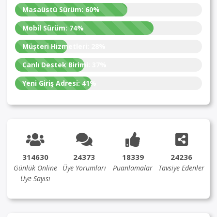
Masaüstü Sürüm:
60%
Mobil Sürüm:
74%
Müşteri Hizmetleri:
28%
Canlı Destek Birimi:
37%
Yeni Giriş Adresi:
41%
314630
24373
18339
24236
Günlük Online
Üye Yorumları
Puanlamalar
Tavsiye Edenler
Üye Sayısı