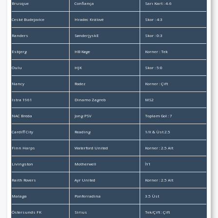
Brusque
Confiança
Sarı Kart : 4-6
Ceské Budejovice
Hradec Králové
Skor : 4:3
Randers
SønderjyskE
Skor : 0:3
Esbjerg
HB Køge
Korner : Tek
Oulu
HJK
Skor : 5:0
Nancy
Rodez
Korner : Çift
Istra 1961
Dinamo Zagreb
MS2
NAC Breda
Jong PSV
Toplam Gol : 7
Cardiff City
Reading
1/X & Üst 2.5
Finn Harps
Waterford United
Korner : 2.5 Alt
Livingston
Motherwell
İY1
Raith Rovers
Ayr United
Korner : 2.5 Alt
Malaga
Ponferradina
3.5 Üst
Östersunds FK
Sirius
Tek/Çift : Çift