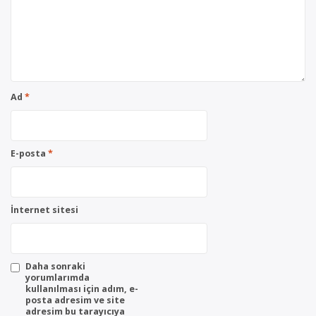
Ad
*
E-posta
*
İnternet sitesi
Daha sonraki
yorumlarımda
kullanılması için adım, e-
posta adresim ve site
adresim bu tarayıcıya