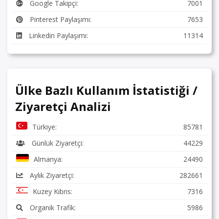
Google Takipçi:
7001
Pinterest Paylaşımı:
7653
Linkedin Paylaşımı:
11314
Ülke Bazlı Kullanım İstatistiği /
Ziyaretçi Analizi
Türkiye:
85781
Günlük Ziyaretçi:
44229
Almanya:
24490
Aylık Ziyaretçi:
282661
Kuzey Kıbrıs:
7316
Organik Trafik:
5986