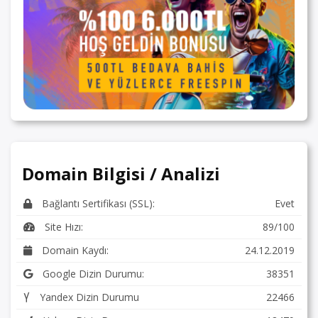
Domain Bilgisi / Analizi
Bağlantı Sertifikası (SSL):
Evet
Site Hızı:
89/100
Domain Kaydı:
24.12.2019
Google Dizin Durumu:
38351
Yandex Dizin Durumu
22466