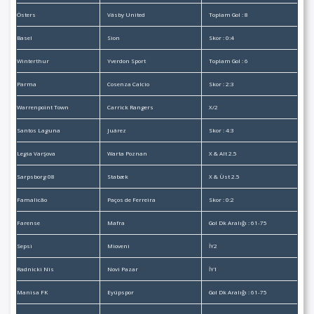
Östers
Väsby United
Toplam Gol : 8
Basel
Sion
Skor : 0:4
Winterthur
Yverdon Sport
Toplam Gol : 6
Parma
Cosenza Calcio
Skor : 2:3
Warrenpoint Town
Carrick Rangers
X/2
Santos Laguna
Juárez
Skor : 4:3
Legia Varşova
Warta Poznan
X & Alt 2.5
Sarpsborg 08
Stabæk
X & Üst 2.5
Famalicão
Paços de Ferreira
Skor : 0:2
Farense
Mafra
Gol Dk Aralığı : 61-75
Sepsi
Mioveni
İY2
Radnicki Nis
Novi Pazar
İY1
Manisa FK
Eyüpspor
Gol Dk Aralığı : 61-75