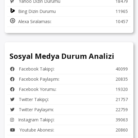
Yahoo Dizin Durumu
18479
Bing Dizin Durumu
11965
Alexa Sıralaması:
10457
Sosyal Medya Durum Analizi
Facebook Takipçi:
40099
Facebook Paylaşımı:
20835
Facebook Yorumu:
19320
Twitter Takipçi:
21757
Twitter Paylaşımı:
22759
Instagram Takipçi:
39063
Youtube Abonesi:
20860