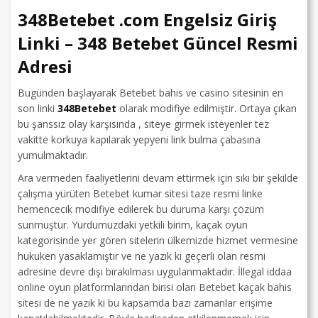
348Betebet .com Engelsiz Giriş
Linki – 348 Betebet Güncel Resmi
Adresi
Bugünden başlayarak Betebet bahis ve casino sitesinin en
son linki
348Betebet
olarak modifiye edilmiştir. Ortaya çıkan
bu şanssız olay karşısında , siteye girmek isteyenler tez
vakitte korkuya kapılarak yepyeni link bulma çabasına
yumulmaktadır.
Ara vermeden faaliyetlerini devam ettirmek için sıkı bir şekilde
çalışma yürüten Betebet kumar sitesi taze resmi linke
hemencecik modifiye edilerek bu duruma karşı çözüm
sunmuştur. Yurdumuzdaki yetkili birim, kaçak oyun
kategorisinde yer gören sitelerin ülkemizde hizmet vermesine
hukuken yasaklamıştır ve ne yazık ki geçerli olan resmi
adresine devre dışı bırakılması uygulanmaktadır. İllegal iddaa
online oyun platformlarından birisi olan Betebet kaçak bahis
sitesi de ne yazık ki bu kapsamda bazı zamanlar erişime