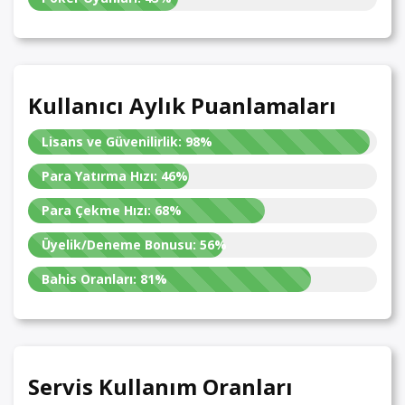
Kullanıcı Aylık Puanlamaları
Lisans ve Güvenilirlik:
98%
Para Yatırma Hızı:
46%
Para Çekme Hızı:
68%
Üyelik/Deneme Bonusu:
56%
Bahis Oranları:
81%
Servis Kullanım Oranları