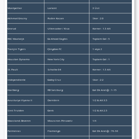
Montpellier
Lorient
3 Üst
Akhmat Grozny
Rubin Kazan
Skor : 2:0
Grorud
Ullensaker / Kisa
Korner : 1.5 Alt
RKC Waalwijk
Go Ahead Eagles
Toplam Gol : 5
Tianjin Tigers
Qingdao FC
1 veya 2
Houston Dynamo
New York City
Toplam Gol : 1
St. Pauli
Schalke 04
Korner : 1.5 Alt
Independiente
Godoy Cruz
Skor : 2:2
Hartberg
RB Salzburg
Gol Dk Aralığı : 1-15
Avusturya Viyana II
Dornbirn
1/2 & Alt 3.5
Sint-Truiden
Genk
1/2 & Alt 2.5
Waasland-Beveren
Mouscron-Péruwelz
1/X
Palmeiras
Flamengo
Gol Dk Aralığı : 76-90