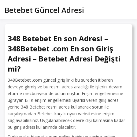
Skip
Betebet Güncel Adresi
to
content
348 Betebet En son Adresi –
348Betebet .com En son Giriş
Adresi – Betebet Adresi Değişti
mi?
348Betebet .com güncel giriş linki bu süreden itibaren
devreye girmiş ve bu resmi adres aracılığı ile işlerini devam
ettirme mecburiyetinde bulunmuştur. Erişim engellemesine
uğrayan BTK erişim engellemesi uyarısı veren giriş adresi
yerine 348 Betebet resmi adres kullanarak sorun ile
karşılaşmadan Betebet kaçak oyun websitesine erişim
sağlayabilirsiniz. Uygulanabilecek devre dışı kalmasına kadar
bu giriş adresi kullanımda olacaktır.
Türkiye dışı hizmet sunan online bahis ve casino online