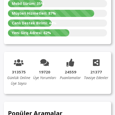
Mobil Sürüm:
35%
Müşteri Hizmetleri:
87%
Canlı Destek Birimi:
44%
Yeni Giriş Adresi:
62%
313575
19720
24559
21377
Günlük Online
Üye Yorumları
Puanlamalar
Tavsiye Edenler
Üye Sayısı
Popüler Aramalar