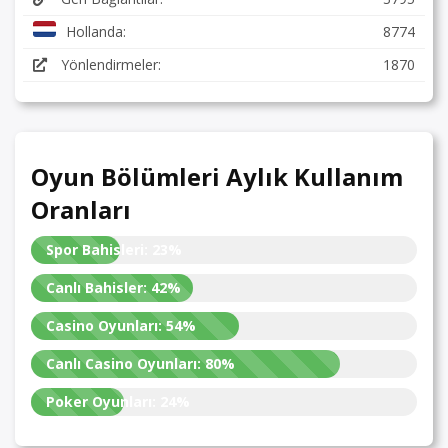
Hollanda:
8774
Yönlendirmeler:
1870
Oyun Bölümleri Aylık Kullanım
Oranları
Spor Bahisleri:
23%
Canlı Bahisler:
42%
Casino Oyunları:
54%
Canlı Casino Oyunları:
80%
Poker Oyunları:
24%