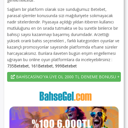
gerekmektedir.
Sağlam bir platform olarak size sunduğumuz Betebet,
parasal işlemler konusunda sizi mağduriyete sokmayacak
nadir sitelerdendir. Piyasaya açıldığı yıldan itiberen kullanıcı
mutluluğunu en ön sırada tutmakta ve bu suretle binlerce bir
bahisçi sayısı kazanmayı başarmış durumdadır. Arzettiği
yüksek oranlı bahis seçenekleri , farklı kategoriden oyunlar ve
kazançlı promosyonlar sayesinde platformda efsane süreler
harcayacaksınız. Bunlara ilaveten bugün erişim engellemesi
uğrayan bu online oyun platformlara da inceleyebilirsiniz :
735Betebet
,
161Betebet
,
999Betebet
BAHİSCASİNO'YA ÜYE OL 2000 TL DENEME BONUSU + 225