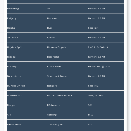
Kopenhag
OB
Korner : 1.5 Alt
Esbjerg
Horsens
Korner : 0.5 Alt
Honka
Ilves
Skor : 0:4
Toulouse
Ajaccio
Korner : 0.5 Alt
Hajduk Split
Dinamo Zagreb
İlk Gol : Ev Sahibi
Roda JC
Dordrecht
Korner : 2.5 Alt
Burnley
Luton Town
Korner Aralığı : 0-8
Bohemians
Shamrock Rovers
Korner : 1.5 Alt
Dundee United
Rangers
Skor : 1:2
Inverness CT
Dunfermline Athletic
Tek/Çift : Tek
Burgos
FC Andorra
1/2
AIK
Varberg
MS0
Landskrona
Trelleborg FF
X/2