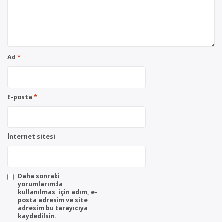
Ad
*
E-posta
*
İnternet sitesi
Daha sonraki
yorumlarımda
kullanılması için adım, e-
posta adresim ve site
adresim bu tarayıcıya
kaydedilsin.