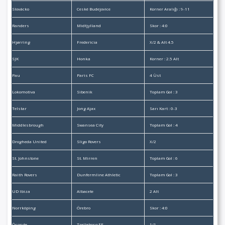
Slovácko
Ceské Budejovice
Korner Aralığı : 9-11
Randers
Midtjylland
Skor : 4:0
Hjørring
Fredericia
X/2 & Alt 4.5
SJK
Honka
Korner : 2.5 Alt
Pau
Paris FC
4 Üst
Lokomotiva
Sibenik
Toplam Gol : 3
Telstar
Jong Ajax
Sarı Kart : 0-3
Middlesbrough
Swansea City
Toplam Gol : 4
Drogheda United
Sligo Rovers
X/2
St. Johnstone
St. Mirren
Toplam Gol : 6
Raith Rovers
Dunfermline Athletic
Toplam Gol : 3
UD Ibiza
Albacete
2 Alt
Norrköping
Örebro
Skor : 4:0
Örgryte
Trelleborg FF
1/1