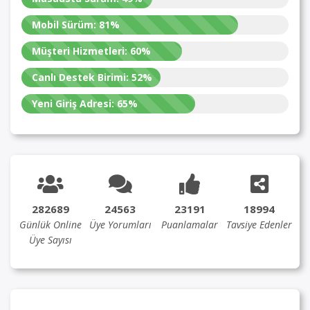
Mobil Sürüm:
81%
Müşteri Hizmetleri:
60%
Canlı Destek Birimi:
52%
Yeni Giriş Adresi:
65%
282689
24563
23191
18994
Günlük Online
Üye Yorumları
Puanlamalar
Tavsiye Edenler
Üye Sayısı