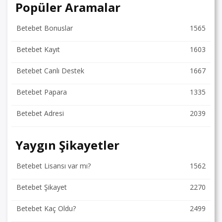
Popüler Aramalar
Betebet Bonuslar
1565
Betebet Kayıt
1603
Betebet Canlı Destek
1667
Betebet Papara
1335
Betebet Adresi
2039
Yaygın Şikayetler
Betebet Lisansı var mı?
1562
Betebet Şikayet
2270
Betebet Kaç Oldu?
2499