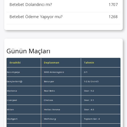
Betebet Dolandırıcı mı?
1707
Betebet Ödeme Yapıyor mu?
1268
Günün Maçları
Evsahibi
Deplasman
Tahmin
Kasımpaşa
MKE Ankaragücü
2/1
Gençlerbirliği
Boluspor
1/2 & Üst 4.5
Mallorca
Real Betis
Skor : 5:2
Liverpool
Chelsea
Skor : 3:1
Milan
Hellas Verona
Skor : 4:3
Stuttgart
Wolfsburg
Toplam Gol : 4