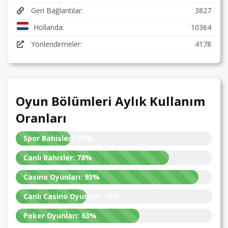
Geri Bağlantılar:
3827
Hollanda:
10364
Yönlendirmeler:
4178
Oyun Bölümleri Aylık Kullanım
Oranları
Spor Bahisleri:
28%
Canlı Bahisler:
78%
Casino Oyunları:
93%
Canlı Casino Oyunları:
36%
Poker Oyunları:
63%