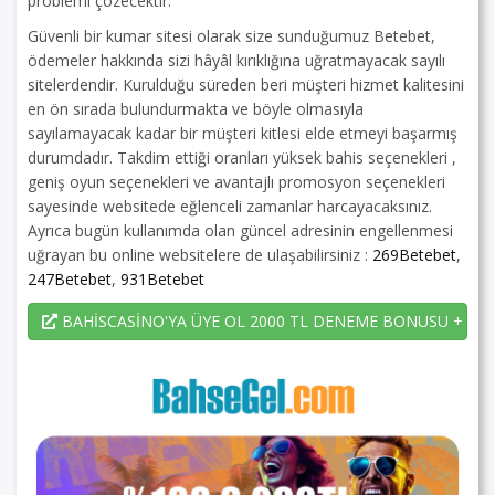
problemi çözecektir.
Güvenli bir kumar sitesi olarak size sunduğumuz Betebet,
ödemeler hakkında sizi hâyâl kırıklığına uğratmayacak sayılı
sitelerdendir. Kurulduğu süreden beri müşteri hizmet kalitesini
en ön sırada bulundurmakta ve böyle olmasıyla
sayılamayacak kadar bir müşteri kitlesi elde etmeyi başarmış
durumdadır. Takdim ettiği oranları yüksek bahis seçenekleri ,
geniş oyun seçenekleri ve avantajlı promosyon seçenekleri
sayesinde websitede eğlenceli zamanlar harcayacaksınız.
Ayrıca bugün kullanımda olan güncel adresinin engellenmesi
uğrayan bu online websitelere de ulaşabilirsiniz :
269Betebet
,
247Betebet
,
931Betebet
BAHİSCASİNO'YA ÜYE OL 2000 TL DENEME BONUSU + 225