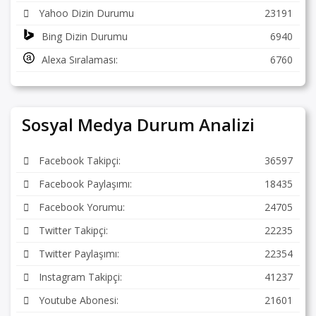
Yahoo Dizin Durumu
23191
Bing Dizin Durumu
6940
Alexa Sıralaması:
6760
Sosyal Medya Durum Analizi
Facebook Takipçi:
36597
Facebook Paylaşımı:
18435
Facebook Yorumu:
24705
Twitter Takipçi:
22235
Twitter Paylaşımı:
22354
Instagram Takipçi:
41237
Youtube Abonesi:
21601