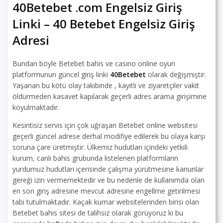
40Betebet .com Engelsiz Giriş
Linki – 40 Betebet Engelsiz Giriş
Adresi
Bundan böyle Betebet bahis ve casino online oyun
platformunun güncel giriş linki
40Betebet
olarak değişmiştir.
Yaşanan bu kötü olay takibinde , kayıtlı ve ziyaretçiler vakit
öldürmeden kasavet kapılarak geçerli adres arama girişimine
koyulmaktadır.
Kesintisiz servis için çok uğraşan Betebet online websitesi
geçerli güncel adrese derhal modifiye edilerek bu olaya karşı
soruna çare üretmiştir. Ülkemiz hudutları içindeki yetkili
kurum, canlı bahis grubunda listelenen platformların
yurdumuz hudutları içerisinde çalışma yürütmesine kanunlar
gereği izin vermemektedir ve bu nedenle de kullanımda olan
en son giriş adresine mevcut adresine engellme getirilmesi
tabi tutulmaktadır. Kaçak kumar websitelerinden birisi olan
Betebet bahis sitesi de talihsiz olarak görüyoruz ki bu