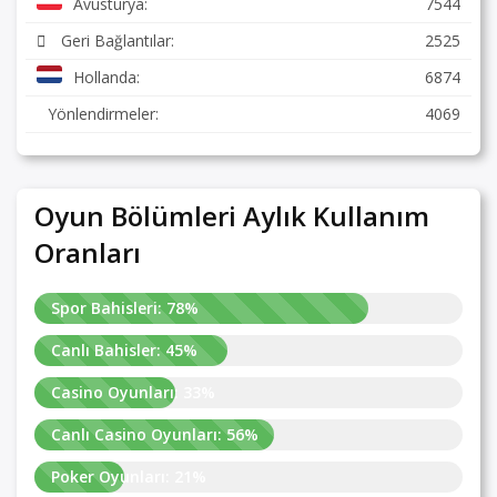
Avusturya:
7544
Geri Bağlantılar:
2525
Hollanda:
6874
Yönlendirmeler:
4069
Oyun Bölümleri Aylık Kullanım
Oranları
Spor Bahisleri:
78%
Canlı Bahisler:
45%
Casino Oyunları:
33%
Canlı Casino Oyunları:
56%
Poker Oyunları:
21%