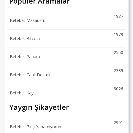
Popüler Aramalar
1987
Betebet Masaüstü
1979
Betebet Bitcoin
2550
Betebet Papara
2339
Betebet Canlı Destek
3026
Betebet Kayıt
Yaygın Şikayetler
2991
Betebet Giriş Yapamıyorum