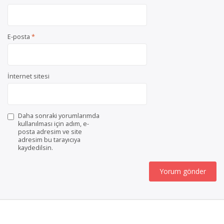
E-posta
*
İnternet sitesi
Daha sonraki yorumlarımda
kullanılması için adım, e-
posta adresim ve site
adresim bu tarayıcıya
kaydedilsin.