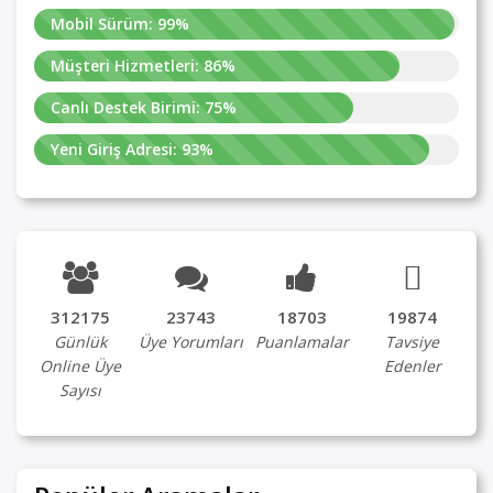
Mobil Sürüm:
99%
Müşteri Hizmetleri:
86%
Canlı Destek Birimi:
75%
Yeni Giriş Adresi:
93%
312175
23743
18703
19874
Günlük
Üye Yorumları
Puanlamalar
Tavsiye
Online Üye
Edenler
Sayısı