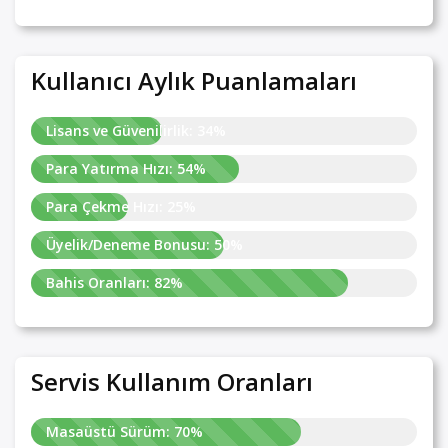
Kullanıcı Aylık Puanlamaları
Lisans ve Güvenilirlik:
34%
Para Yatırma Hızı:
54%
Para Çekme Hızı:
25%
Üyelik/Deneme Bonusu:
50%
Bahis Oranları:
82%
Servis Kullanım Oranları
Masaüstü Sürüm:
70%