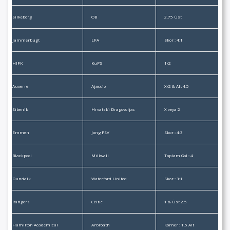
Silkeborg
OB
2.75 Üst
Jammerbugt
LFA
Skor : 4:1
HIFK
KuPS
1/2
Auxerre
Ajaccio
X/2 & Alt 4.5
Sibenik
Hrvatski Dragovoljac
X veya 2
Emmen
Jong PSV
Skor : 4:3
Blackpool
Millwall
Toplam Gol : 4
Dundalk
Waterford United
Skor : 3:1
Rangers
Celtic
1 & Üst 2.5
Hamilton Academical
Arbroath
Korner : 1.5 Alt