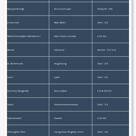
Gençlerbirliği
Erzurumspor
Tek/Çift : Tek
Villarreal
Real Betis
Skor : 2:5
Wolverhampton Wanderers
West Ham United
2.25 Alt
Roma
Udinese
Korner : 2.5 Üst
B. Dortmund
Augsburg
Skor : 3:5
Lens
Lyon
Skor : 2:2
Nizhny Novgorod
Krasnodar
1/X & Alt 4.5
Start
Hamarkameratene
Skor : 3:3
Heerenveen
Zwolle
3.25 Alt
Shanghai Port
Cangzhou Mighty Lions
Skor : 2:0