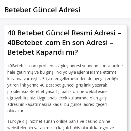
Skip
Betebet Güncel Adresi
to
content
40 Betebet Güncel Resmi Adresi –
40Betebet .com En son Adresi –
Betebet Kapandı mı?
40Betebet .com problemsiz giriş adresi şuandan sonra online
hale getirilmiş ve bu giriş linki yoluyla işlerini idame ettirme
kararına varmıştır. Erişim engellemesinden dolayı geçerliliğini
yitiren link yerine 40 Betebet güncel giriş linki yazarak
problemsiz Betebet yasadışı bahis online websitesine
uğrayabilirsiniz. Uygulanabilecek kullanımda olan giriş
adresinin kapatılmasına kadar bu güncel adres geçerli
olacaktır.
Türkiye dışı hizmet sunan online bahis ve casino online
websitelerinin vatanımızda kaçak bahis olarak kategorize