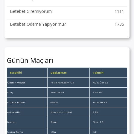
Betebet Giremiyorum
1111
Betebet Ödeme Yapıyor mu?
1735
Günün Maçları
Evsahibi
Deplasman
Tahmin
Ümraniyespor
Fatih Karagümrük
X/2 & Üst 2.5
Altay
Pendikspor
2.25 Alt
Athletic Bilbao
Getafe
1/2 & Alt 3.5
Aston Villa
Newcastle United
3 Alt
Monza
Roma
Skor : 1:0
Union Berlin
Köln
X/2