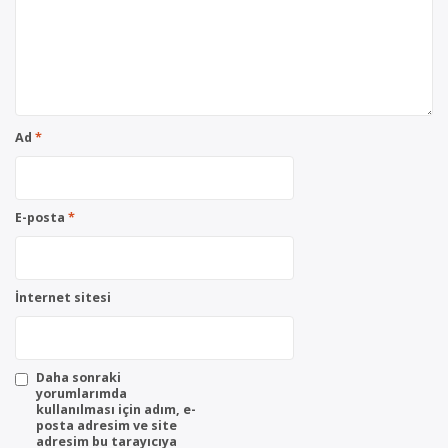
Ad
*
E-posta
*
İnternet sitesi
Daha sonraki
yorumlarımda
kullanılması için adım, e-
posta adresim ve site
adresim bu tarayıcıya