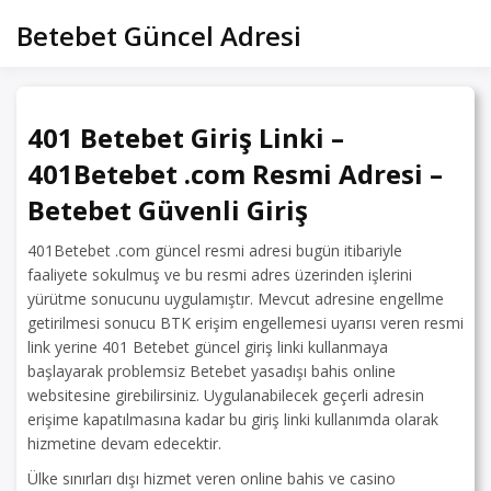
Skip
Betebet Güncel Adresi
to
content
401 Betebet Giriş Linki –
401Betebet .com Resmi Adresi –
Betebet Güvenli Giriş
401Betebet .com güncel resmi adresi bugün itibariyle
faaliyete sokulmuş ve bu resmi adres üzerinden işlerini
yürütme sonucunu uygulamıştır. Mevcut adresine engellme
getirilmesi sonucu BTK erişim engellemesi uyarısı veren resmi
link yerine 401 Betebet güncel giriş linki kullanmaya
başlayarak problemsiz Betebet yasadışı bahis online
websitesine girebilirsiniz. Uygulanabilecek geçerli adresin
erişime kapatılmasına kadar bu giriş linki kullanımda olarak
hizmetine devam edecektir.
Ülke sınırları dışı hizmet veren online bahis ve casino