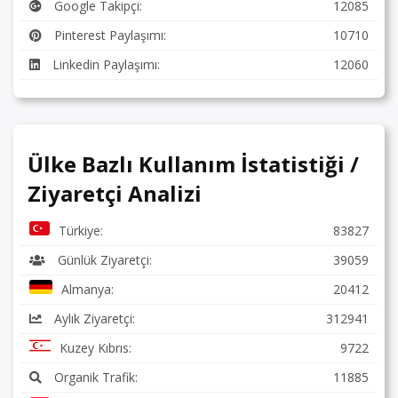
Google Takipçi:
12085
Pinterest Paylaşımı:
10710
Linkedin Paylaşımı:
12060
Ülke Bazlı Kullanım İstatistiği /
Ziyaretçi Analizi
Türkiye:
83827
Günlük Ziyaretçi:
39059
Almanya:
20412
Aylık Ziyaretçi:
312941
Kuzey Kıbrıs:
9722
Organik Trafik:
11885