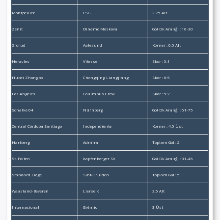
Montpellier
PSG
2.75 Alt
Zenit
Dinamo Moskova
Gol Dk Aralığı : 16-30
Grorud
Aalesund
Korner : 0.5 Alt
Heracles
Vitesse
Skor : 5:1
Hubei Zhongbo
Chongqing Liangjiang
Skor : 0:5
Los Angeles
Columbus Crew
Skor : 5:2
Schalke 04
Nürnberg
Gol Dk Aralığı : 61-75
Central Córdoba Santiago
Independiente
Korner : 4.5 Üst
Hartberg
Admira
Toplam Gol : 2
St. Pölten
Kapfenberger SV
Gol Dk Aralığı : 31-45
Standard Liège
Sint-Truiden
Toplam Gol : 5
Waasland-Beveren
Lierse K
3.5 Alt
Internacional
Grêmio
3 Üst