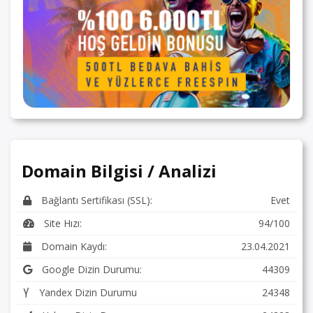
Domain Bilgisi / Analizi
Bağlantı Sertifikası (SSL):
Evet
Site Hızı:
94/100
Domain Kaydı:
23.04.2021
Google Dizin Durumu:
44309
Yandex Dizin Durumu
24348