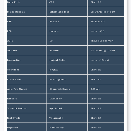
Ponte Preta
CRB
Skor : 3:5
Mladá Boleslav
Bohemians 1905
Gol Dk Aralığı : 46-60
AaB
Randers
1/2 & Alt 4.5
LFA
Horsens
Korner : Çift
Oulu
SJK
İlk Gol : Deplasman
Sochaux
Auxerre
Gol Dk Aralığı : 16-30
Lokomotiva
Hajduk Split
Korner : 1.5 Üst
Volendam
Jong AZ
Skor : 5:2
Luton Town
Birmingham
Skor : 3:0
Waterford United
Shamrock Rovers
3.25 Alt
Rangers
Livingston
Skor : 2:5
Greenock Morton
Ayr United
Skor : 4:3
Real Oviedo
Villarreal II
Skor : 0:4
Degerfors
Hammarby
Skor : 4:2