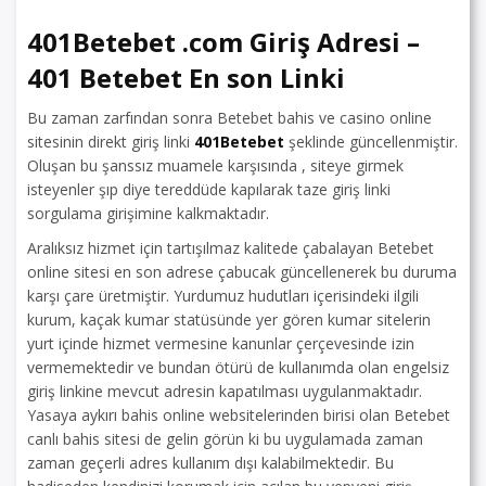
401Betebet .com Giriş Adresi –
401 Betebet En son Linki
Bu zaman zarfından sonra Betebet bahis ve casino online
sitesinin direkt giriş linki
401Betebet
şeklinde güncellenmiştir.
Oluşan bu şanssız muamele karşısında , siteye girmek
isteyenler şıp diye tereddüde kapılarak taze giriş linki
sorgulama girişimine kalkmaktadır.
Aralıksız hizmet için tartışılmaz kalitede çabalayan Betebet
online sitesi en son adrese çabucak güncellenerek bu duruma
karşı çare üretmiştir. Yurdumuz hudutları içerisindeki ilgili
kurum, kaçak kumar statüsünde yer gören kumar sitelerin
yurt içinde hizmet vermesine kanunlar çerçevesinde izin
vermemektedir ve bundan ötürü de kullanımda olan engelsiz
giriş linkine mevcut adresin kapatılması uygulanmaktadır.
Yasaya aykırı bahis online websitelerinden birisi olan Betebet
canlı bahis sitesi de gelin görün ki bu uygulamada zaman
zaman geçerli adres kullanım dışı kalabilmektedir. Bu