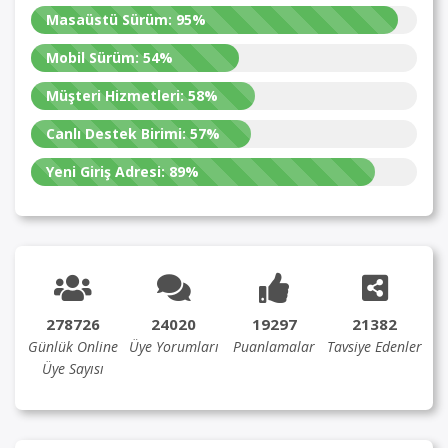
Masaüstü Sürüm:
95%
Mobil Sürüm:
54%
Müşteri Hizmetleri:
58%
Canlı Destek Birimi:
57%
Yeni Giriş Adresi:
89%
278726
24020
19297
21382
Günlük Online
Üye Yorumları
Puanlamalar
Tavsiye Edenler
Üye Sayısı