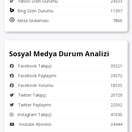
Yahoo Dizin Durumu
24323
Bing Dizin Durumu
11307
Alexa Sıralaması:
7860
Sosyal Medya Durum Analizi
Facebook Takipçi:
35521
Facebook Paylaşımı:
24372
Facebook Yorumu:
18535
Twitter Takipçi:
20729
Twitter Paylaşımı:
22502
Instagram Takipçi:
41030
Youtube Abonesi:
24444