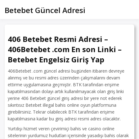
Skip
Betebet Güncel Adresi
to
content
406 Betebet Resmi Adresi –
406Betebet .com En son Linki –
Betebet Engelsiz Giriş Yap
406Betebet .com güncel adresi bugünden itibaren devreye
alınmış ve bu resmi adres üzerinden çalışmalarını devam
ettirme uygulamasına geçmiştir. BTK tarafından erişime
kapatılmasından dolayı artık kullanılmayacak olan giriş linki
yerine 406 Betebet güncel giriş adresi bir yere not ederek
sıkıntısız Betebet illegal bahis online oyun platformuna
girebilirsiniz. Tekrar olabilecek BTK tarafından erişime
kapatılmasına kadar bu giriş adresi resmi adres olacaktır.
Yurtdışı hizmet veren çevirimiçi bahis ve casino online
sitelerinin yurdumuz hudutları içerisinde yasadışı bahis olarak