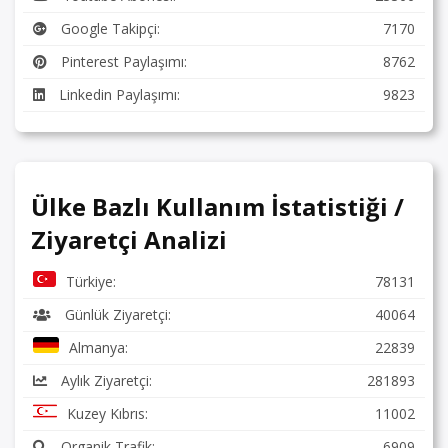
Google Takipçi:
7170
Pinterest Paylaşımı:
8762
Linkedin Paylaşımı:
9823
Ülke Bazlı Kullanım İstatistiği /
Ziyaretçi Analizi
Türkiye:
78131
Günlük Ziyaretçi:
40064
Almanya:
22839
Aylık Ziyaretçi:
281893
Kuzey Kıbrıs:
11002
Organik Trafik:
6909