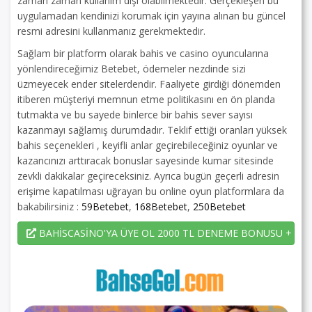
zaman zaman kullanım dışı olabilmektedir. Gerçekleşen bu
uygulamadan kendinizi korumak için yayına alınan bu güncel
resmi adresini kullanmanız gerekmektedir.
Sağlam bir platform olarak bahis ve casino oyuncularına
yönlendireceğimiz Betebet, ödemeler nezdinde sizi
üzmeyecek ender sitelerdendir. Faaliyete girdiği dönemden
itiberen müşteriyi memnun etme politikasını en ön planda
tutmakta ve bu sayede binlerce bir bahis sever sayısı
kazanmayı sağlamış durumdadır. Teklif ettiği oranları yüksek
bahis seçenekleri , keyifli anlar geçirebileceğiniz oyunlar ve
kazancınızı arttıracak bonuslar sayesinde kumar sitesinde
zevkli dakikalar geçireceksiniz. Ayrıca bugün geçerli adresin
erişime kapatılması uğrayan bu online oyun platformlara da
bakabilirsiniz :
59Betebet
,
168Betebet
,
250Betebet
BAHİSCASİNO'YA ÜYE OL 2000 TL DENEME BONUSU + 225