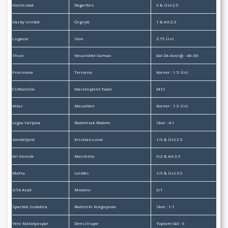
Halmstad
Degerfors
X & Üst 2.5
Väsby United
Örgryte
1 & Alt 2.5
Lugano
Sion
3.75 Üst
Thun
Neuchâtel Xamax
Gol Dk Aralığı : 46-60
Frosinone
Ternana
Korner : 1.5 Üst
Cliftonville
Warrenpoint Town
MS1
Atlas
Mazatlán
Korner : 1.5 Üst
Legia Varşova
Radomiak Radom
Skor : 4:1
Sandefjord
Kristiansund
1/X & Üst 2.5
Gil Vicente
Marítimo
X/2 & Alt 3.5
Mafra
Leixões
1/X & Üst 3.5
UTA Arad
Mioveni
2/1
Spartak Subotica
Radnicki Kragujevac
Skor : 1:1
Yeni Malatyaspor
Denizlispor
Toplam Gol : 6