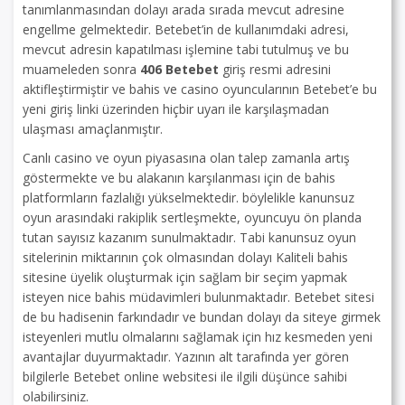
tanımlanmasından dolayı arada sırada mevcut adresine
engellme gelmektedir. Betebet’in de kullanımdaki adresi,
mevcut adresin kapatılması işlemine tabi tutulmuş ve bu
muameleden sonra
406 Betebet
giriş resmi adresini
aktifleştirmiştir ve bahis ve casino oyuncularının Betebet’e bu
yeni giriş linki üzerinden hiçbir uyarı ile karşılaşmadan
ulaşması amaçlanmıştır.
Canlı casino ve oyun piyasasına olan talep zamanla artış
göstermekte ve bu alakanın karşılanması için de bahis
platformların fazlalığı yükselmektedir. böylelikle kanunsuz
oyun arasındaki rakiplik sertleşmekte, oyuncuyu ön planda
tutan sayısız kazanım sunulmaktadır. Tabi kanunsuz oyun
sitelerinin miktarının çok olmasından dolayı Kaliteli bahis
sitesine üyelik oluşturmak için sağlam bir seçim yapmak
isteyen nice bahis müdavimleri bulunmaktadır. Betebet sitesi
de bu hadisenin farkındadır ve bundan dolayı da siteye girmek
isteyenleri mutlu olmalarını sağlamak için hız kesmeden yeni
avantajlar duyurmaktadır. Yazının alt tarafında yer gören
bilgilerle Betebet online websitesi ile ilgili düşünce sahibi
olabilirsiniz.