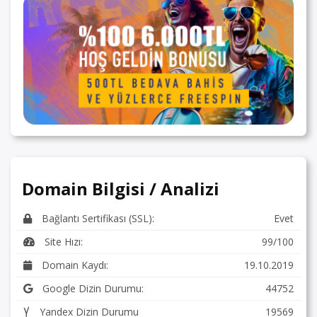
Domain Bilgisi / Analizi
Bağlantı Sertifikası (SSL):
Evet
Site Hızı:
99/100
Domain Kaydı:
19.10.2019
Google Dizin Durumu:
44752
Yandex Dizin Durumu
19569