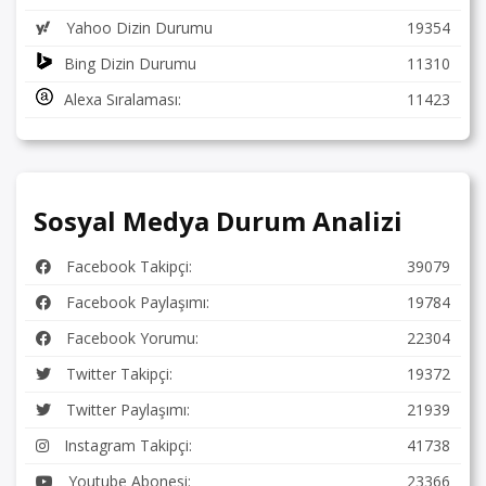
Yahoo Dizin Durumu
19354
Bing Dizin Durumu
11310
Alexa Sıralaması:
11423
Sosyal Medya Durum Analizi
Facebook Takipçi:
39079
Facebook Paylaşımı:
19784
Facebook Yorumu:
22304
Twitter Takipçi:
19372
Twitter Paylaşımı:
21939
Instagram Takipçi:
41738
Youtube Abonesi:
23366