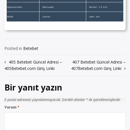
Dynamo Kiev
Mariupol’
Korner : 1.5 Üst
PAOK
Lamia
Skor : 4:4
Posted in
Betebet
Yazı
405 Betebet Güncel Adresi –
407 Betebet Güncel Adresi –
405Betebet.com Giriş Linki
407Betebet.com Giriş Linki
gezinmesi
Bir yanıt yazın
E-posta adresiniz yayınlanmayacak.
Gerekli alanlar
*
ile işaretlenmişlerdir
Yorum
*