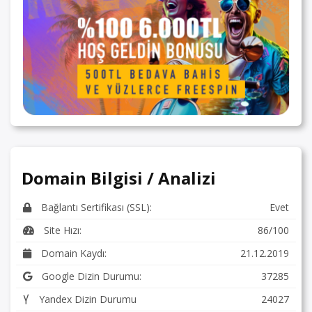
Domain Bilgisi / Analizi
Bağlantı Sertifikası (SSL):
Evet
Site Hızı:
86/100
Domain Kaydı:
21.12.2019
Google Dizin Durumu:
37285
Yandex Dizin Durumu
24027