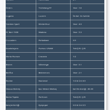
Östers
Trelleborg FF
Skor : 1:0
Lugano
Luzern
İlk Gol : Ev Sahibi
Yverdon Sport
Winterthur
Skor : 4:3
FC Bari 1908
Modena
Skor : 5:3
Crusaders
Portadown
X/X
Guadalajara
Pumas UNAM
Tek/Çift : Çift
Warta Poznan
Cracovia
1/2
Brann
Vålerenga
Skor : 5:1
Benfica
Belenenses
Skor : 2:1
Rio Ave
Nacional
1/2 & Üst 4.5
Steaua Bükreş
Gaz Metan Mediaş
Gol Dk Aralığı : 46-60
Backa Topola
Partizan
Tek/Çift : Çift
Gençlerbirliği
Eyüpspor
X/2 & Üst 3.5