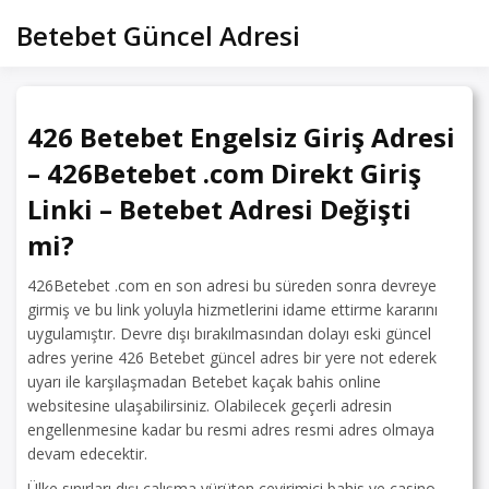
Skip
Betebet Güncel Adresi
to
content
426 Betebet Engelsiz Giriş Adresi
– 426Betebet .com Direkt Giriş
Linki – Betebet Adresi Değişti
mi?
426Betebet .com en son adresi bu süreden sonra devreye
girmiş ve bu link yoluyla hizmetlerini idame ettirme kararını
uygulamıştır. Devre dışı bırakılmasından dolayı eski güncel
adres yerine 426 Betebet güncel adres bir yere not ederek
uyarı ile karşılaşmadan Betebet kaçak bahis online
websitesine ulaşabilirsiniz. Olabilecek geçerli adresin
engellenmesine kadar bu resmi adres resmi adres olmaya
devam edecektir.
Ülke sınırları dışı çalışma yürüten çevirimiçi bahis ve casino