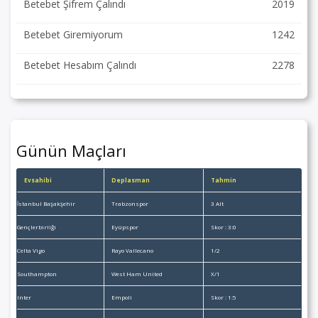
Betebet Şifrem Çalındı
2019
Betebet Giremiyorum
1242
Betebet Hesabım Çalındı
2278
Günün Maçları
Evsahibi
Deplasman
Tahmin
İstanbul Başakşehir
Trabzonspor
3 Alt
Gençlerbirliği
Eyüpspor
Skor : 3:0
Celta Vigo
Rayo Vallecano
1/2
Southampton
West Ham United
X/1
Inter
Empoli
Skor : 1:5