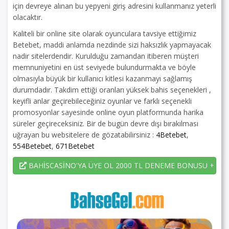
için devreye alınan bu yepyeni giriş adresini kullanmanız yeterli
olacaktır.
Kaliteli bir online site olarak oyunculara tavsiye ettiğimiz
Betebet, maddi anlamda nezdinde sizi haksızlık yapmayacak
nadir sitelerdendir. Kurulduğu zamandan itiberen müşteri
memnuniyetini en üst seviyede bulundurmakta ve böyle
olmasıyla büyük bir kullanıcı kitlesi kazanmayı sağlamış
durumdadır. Takdim ettiği oranları yüksek bahis seçenekleri ,
keyifli anlar geçirebileceğiniz oyunlar ve farklı seçenekli
promosyonlar sayesinde online oyun platformunda harika
süreler geçireceksiniz. Bir de bugün devre dışı bırakılması
uğrayan bu websitelere de gözatabilirsiniz :
4Betebet
,
554Betebet
,
671Betebet
BAHİSCASİNO'YA ÜYE OL 2000 TL DENEME BONUSU + 225