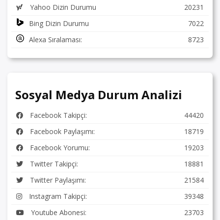
Yahoo Dizin Durumu
20231
Bing Dizin Durumu
7022
Alexa Sıralaması:
8723
Sosyal Medya Durum Analizi
Facebook Takipçi:
44420
Facebook Paylaşımı:
18719
Facebook Yorumu:
19203
Twitter Takipçi:
18881
Twitter Paylaşımı:
21584
Instagram Takipçi:
39348
Youtube Abonesi:
23703