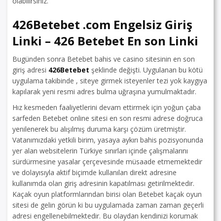
olabilirsiniz.
426Betebet .com Engelsiz Giriş
Linki – 426 Betebet En son Linki
Bugünden sonra Betebet bahis ve casino sitesinin en son
giriş adresi
426Betebet
şeklinde değişti. Uygulanan bu kötü
uygulama takibinde , siteye girmek isteyenler tezi yok kaygıya
kapılarak yeni resmi adres bulma uğraşına yumulmaktadır.
Hız kesmeden faaliyetlerini devam ettirmek için yoğun çaba
sarfeden Betebet online sitesi en son resmi adrese doğruca
yenilenerek bu alışılmış duruma karşı çözüm üretmiştir.
Vatanımızdaki yetkili birim, yasaya aykırı bahis pozisyonunda
yer alan websitelerin Türkiye sınırları içinde çalışmalarını
sürdürmesine yasalar çerçevesinde müsaade etmemektedir
ve dolayısıyla aktif biçimde kullanılan direkt adresine
kullanımda olan giriş adresinin kapatılması getirilmektedir.
Kaçak oyun platformlarından birisi olan Betebet kaçak oyun
sitesi de gelin görün ki bu uygulamada zaman zaman geçerli
adresi engellenebilmektedir. Bu olaydan kendinizi korumak