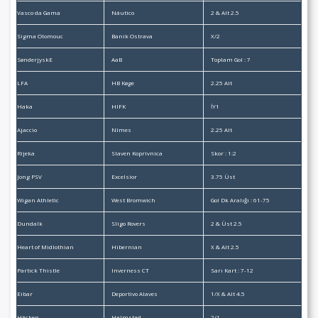
Vasco da Gama
Náutico
2 & Alt 2.5
Sigma Olomouc
Baník Ostrava
X/2
SønderjyskE
AaB
Toplam Gol : 7
LFA
HB Køge
2.25 Alt
Haka
HIFK
İY1
Ajaccio
Nîmes
2.25 Alt
Rijeka
Slaven Koprivnica
Skor : 1:2
Jong PSV
Excelsior
3.75 Üst
Wigan Athletic
West Bromwich
Gol Dk Aralığı : 61-75
Dundalk
Sligo Rovers
2 & Üst 2.5
Heart of Midlothian
Hibernian
X & Alt 2.5
Partick Thistle
Inverness CT
Sarı Kart : 7-12
Eibar
Deportivo Alaves
1/X & Alt 4.5
Häcken
Halmstad
2/1