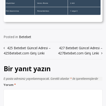
Shakhtar
Veres Rivne
2 Alt
PAS Giannina
Panaitolikos
1 veya X
Posted in
Betebet
Yazı
425 Betebet Güncel Adresi –
427 Betebet Güncel Adresi –
425Betebet.com Giriş Linki
427Betebet.com Giriş Linki
gezinmesi
Bir yanıt yazın
E-posta adresiniz yayınlanmayacak.
Gerekli alanlar
*
ile işaretlenmişlerdir
Yorum
*