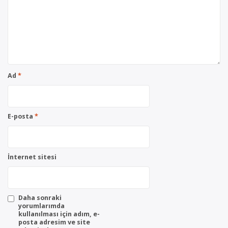
Ad
*
E-posta
*
İnternet sitesi
Daha sonraki
yorumlarımda
kullanılması için adım, e-
posta adresim ve site