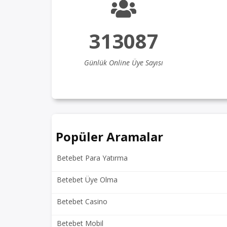
313087
Günlük Online Üye Sayısı
Popüler Aramalar
Betebet Para Yatırma
Betebet Üye Olma
Betebet Casino
Betebet Mobil