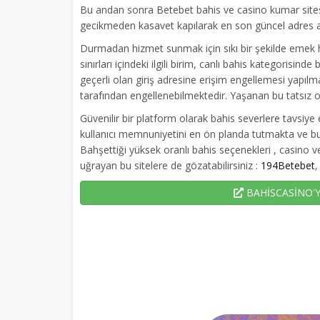
Bu andan sonra Betebet bahis ve casino kumar sites
gecikmeden kasavet kapılarak en son güncel adres
Durmadan hizmet sunmak için sıkı bir şekilde emek h
sınırları içindeki ilgili birim, canlı bahis kategorisi
geçerli olan giriş adresine erişim engellemesi yapılm
tarafından engellenebilmektedir. Yaşanan bu tatsız o
Güvenilir bir platform olarak bahis severlere tavsiye
kullanıcı memnuniyetini en ön planda tutmakta ve b
Bahşettiği yüksek oranlı bahis seçenekleri , casino v
uğrayan bu sitelere de gözatabilirsiniz :
194Betebet
BAHİSCASİNO'Y