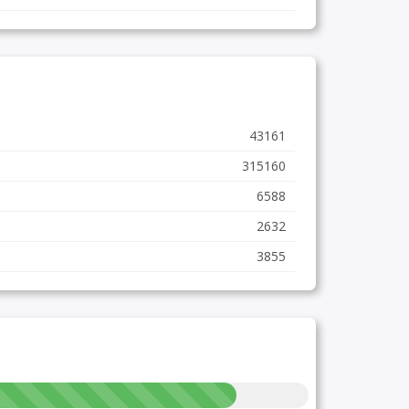
43161
315160
6588
2632
3855