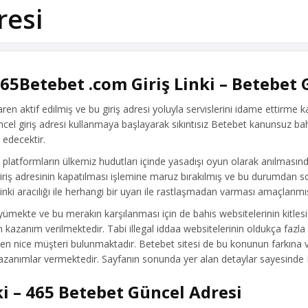
resi
65Betebet .com Giriş Linki – Betebet 
n aktif edilmiş ve bu giriş adresi yoluyla servislerini idame ettirme 
üncel giriş adresi kullanmaya başlayarak sıkıntısız Betebet kanunsuz bahis
edecektir.
ino platformların ülkemiz hudutları içinde yasadışı oyun olarak anılmas
 giriş adresinin kapatılması işlemine maruz bırakılmış ve bu durumdan 
inki aracılığı ile herhangi bir uyarı ile rastlaşmadan varması amaçlanmış
ümekte ve bu merakın karşılanması için de bahis websitelerinin kitlesi
n kazanım verilmektedir. Tabi illegal iddaa websitelerinin oldukça faz
eyen nice müşteri bulunmaktadır. Betebet sitesi de bu konunun farkına 
anımlar vermektedir. Sayfanın sonunda yer alan detaylar sayesinde Bete
i – 465 Betebet Güncel Adresi