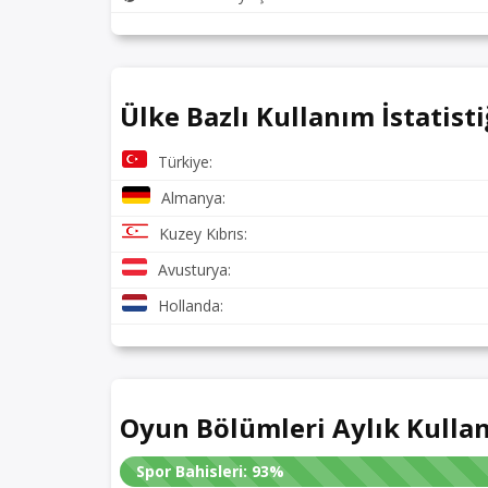
Ülke Bazlı Kullanım İstatisti
Türkiye:
Almanya:
Kuzey Kıbrıs:
Avusturya:
Hollanda:
Oyun Bölümleri Aylık Kulla
Spor Bahisleri:
93%