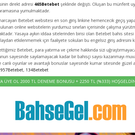
inin direkt adresi
465Betebet
şeklinde değişti. Oluşan bu münferit uy
 aramasına yumulmaktadır.
arcayan Betebet websitesi en son giriş linkine hemencecik geçiş yapa
nde bulunan online websitelerin yurdumuz sınırları içerisinde çalışma yür
aktadır. Yasaya aykırı iddaa sitelerinden birisi olan Betebet bahis sit
laydan etkilenmemek için faaliyete sokulan bu engelsiz giriş adresini 
 ettiğimiz Betebet, para yatırma ve çekme hakkında sizi uğraştırmayacak
unun sayesinde sayılamayacak kadar bir bahisçi sayısı kazanmayı muv
e canlı oyunlar ve avantajlı bonuslar sayesinde kumar sitesinde güzel a
,
957Betebet
,
134Betebet
A ÜYE OL 2000 TL DENEME BONUSU + 2250 TL (%333) HOŞGELD