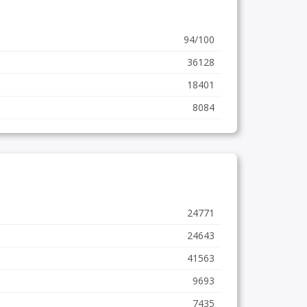
94/100
36128
18401
8084
24771
24643
41563
9693
7435