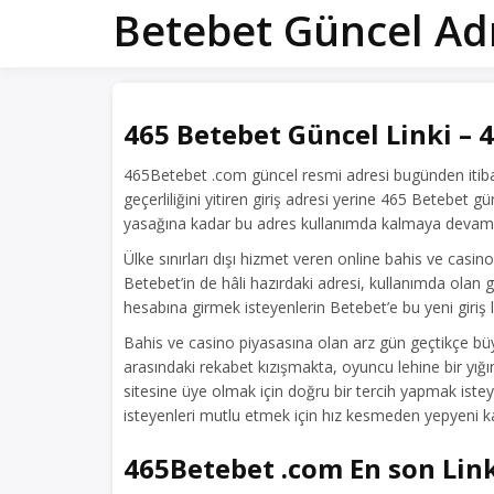
Skip
Betebet Güncel Ad
to
content
465 Betebet Güncel Linki – 4
465Betebet .com güncel resmi adresi bugünden itibare
geçerliliğini yitiren giriş adresi yerine 465 Betebet g
yasağına kadar bu adres kullanımda kalmaya devam 
Ülke sınırları dışı hizmet veren online bahis ve cas
Betebet’in de hâli hazırdaki adresi, kullanımda olan
hesabına girmek isteyenlerin Betebet’e bu yeni giriş l
Bahis ve casino piyasasına olan arz gün geçtikçe büy
arasındaki rekabet kızışmakta, oyuncu lehine bir yığı
sitesine üye olmak için doğru bir tercih yapmak ist
isteyenleri mutlu etmek için hız kesmeden yepyeni kaz
465Betebet .com En son Link