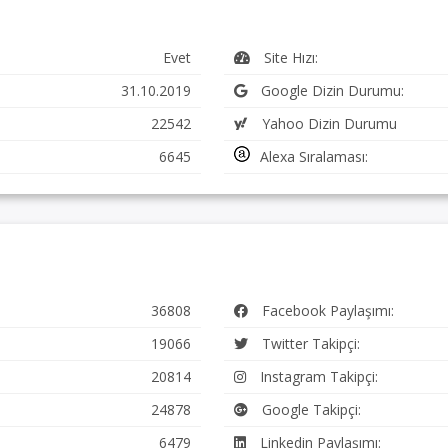
Evet
Site Hızı:
31.10.2019
Google Dizin Durumu:
22542
Yahoo Dizin Durumu
6645
Alexa Sıralaması:
i
36808
Facebook Paylaşımı:
19066
Twitter Takipçi:
20814
Instagram Takipçi:
24878
Google Takipçi:
6479
Linkedin Paylaşımı: