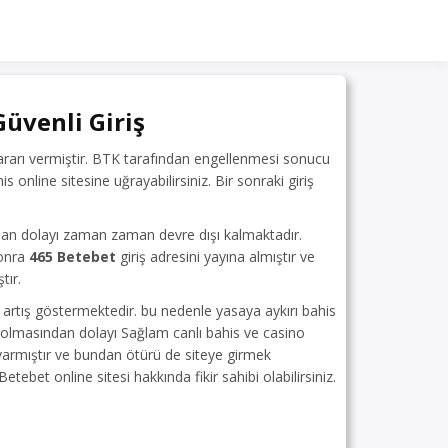
Güvenli Giriş
kararı vermiştir. BTK tarafından engellenmesi sonucu
 online sitesine uğrayabilirsiniz. Bir sonraki giriş
ından dolayı zaman zaman devre dışı kalmaktadır.
sonra
465 Betebet
giriş adresini yayına almıştır ve
tır.
 artış göstermektedir. bu nedenle yasaya aykırı bahis
la olmasından dolayı Sağlam canlı bahis ve casino
varmıştır ve bundan ötürü de siteye girmek
bet online sitesi hakkında fikir sahibi olabilirsiniz.