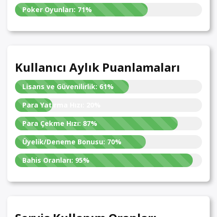
Poker Oyunları:
71%
Kullanıcı Aylık Puanlamaları
Lisans ve Güvenilirlik:
61%
Para Yatırma Hızı:
20%
Para Çekme Hızı:
87%
Üyelik/Deneme Bonusu:
70%
Bahis Oranları:
95%