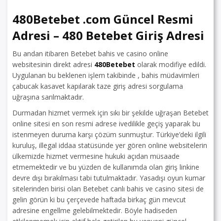
480Betebet .com Güncel Resmi
Adresi – 480 Betebet Giriş Adresi
Bu andan itibaren Betebet bahis ve casino online
websitesinin direkt adresi
480Betebet
olarak modifiye edildi.
Uygulanan bu beklenen işlem takibinde , bahis müdavimleri
çabucak kasavet kapılarak taze giriş adresi sorgulama
uğraşına sarılmaktadır.
Durmadan hizmet vermek için sıkı bir şekilde uğraşan Betebet
online sitesi en son resmi adrese ivedilikle geçiş yaparak bu
istenmeyen duruma karşı çözüm sunmuştur. Türkiye’deki ilgili
kuruluş, illegal iddaa statüsünde yer gören online websitelerin
ülkemizde hizmet vermesine hukuki açıdan müsaade
etmemektedir ve bu yüzden de kullanımda olan giriş linkine
devre dışı bırakılması tabi tutulmaktadır. Yasadışı oyun kumar
sitelerinden birisi olan Betebet canlı bahis ve casino sitesi de
gelin görün ki bu çerçevede haftada birkaç gün mevcut
adresine engellme gelebilmektedir. Böyle hadiseden