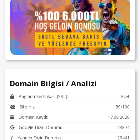
Domain Bilgisi / Analizi
Bağlantı Sertifikası (SSL):
Evet
Site Hızı:
89/100
Domain Kaydı:
17.08.2020
Google Dizin Durumu:
44874
Yandex Dizin Durumu
23441