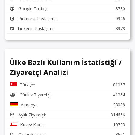
Google Takipçi:
8730
Pinterest Paylaşımı:
9946
Linkedin Paylaşımı:
8978
Ülke Bazlı Kullanım İstatistiği /
Ziyaretçi Analizi
Türkiye:
81057
Günlük Ziyaretçi:
41264
Almanya:
23088
Aylık Ziyaretçi:
314666
Kuzey Kıbrıs:
10725
Organik Trafik:
8661