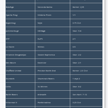
Botafogo
Vasco da Gama
Korner : Çift
Sparta Prag
Viktoria Plzen
1/1
Kopenhag
Vejle
3.75 Üst
Jammerbugt
HB Køge
Skor : 5:4
KTP
KuPS
2/1
Le Havre
Nîmes
X/X
Hrvatski Dragovoljac
Slaven Koprivnica
Skor : 2:2
Den Bosch
Excelsior
Skor : 2:1
Sheffield United
Preston North End
Korner : 2.5 Üst
Dundalk
Shamrock Rovers
1 veya 2
Celtic
St. Mirren
Skor : 0:2
Raith Rovers
Arbroath
Sarı Kart : 7-12
Villarreal II
Ponferradina
3.25 Üst