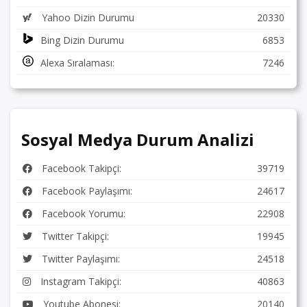
Yahoo Dizin Durumu
20330
Bing Dizin Durumu
6853
Alexa Sıralaması:
7246
Sosyal Medya Durum Analizi
Facebook Takipçi:
39719
Facebook Paylaşımı:
24617
Facebook Yorumu:
22908
Twitter Takipçi:
19945
Twitter Paylaşımı:
24518
Instagram Takipçi:
40863
Youtube Abonesi:
20140