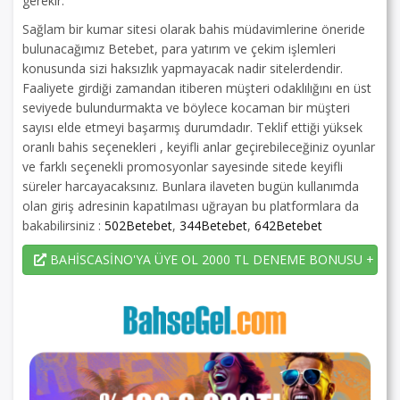
gerekir.
Sağlam bir kumar sitesi olarak bahis müdavimlerine öneride
bulunacağımız Betebet, para yatırım ve çekim işlemleri
konusunda sizi haksızlık yapmayacak nadir sitelerdendir.
Faaliyete girdiği zamandan itiberen müşteri odaklılığını en üst
seviyede bulundurmakta ve böylece kocaman bir müşteri
sayısı elde etmeyi başarmış durumdadır. Teklif ettiği yüksek
oranlı bahis seçenekleri , keyifli anlar geçirebileceğiniz oyunlar
ve farklı seçenekli promosyonlar sayesinde sitede keyifli
süreler harcayacaksınız. Bunlara ilaveten bugün kullanımda
olan giriş adresinin kapatılması uğrayan bu platformlara da
bakabilirsiniz :
502Betebet
,
344Betebet
,
642Betebet
BAHİSCASİNO'YA ÜYE OL 2000 TL DENEME BONUSU + 225