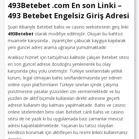
493Betebet .com En son Linki –
493 Betebet Engelsiz Giriş Adresi
Şuan itibariyle Betebet bahis ve casino websitesinin giriş linki
493Betebet
olarak modifiye edilmiştir. Oluşan bu bahtsız
muamele karşısında , ziyaretçiler çabucak kaygıya kapılarak
yeni güncel adres arama uğraşına yumulmaktadır.
Aralıksız hizmet için tartışılmaz kalitede çalışan Betebet sitesi
en son güncel adrese dosdoğru yenilenerek bu olay
karşısında çıkış yolu üretmiştir. Türkiye sınırlarındaki yetkili
kurum, legal olmayan bahis sınıflandırmasında yer edinen
online oyun platformların Türkiye sınırları içinde çalışma
yürütmesine yasalar yüzünden izin vermemektedir ve bu
yüzden de aktif biçimde kullanılan direkt adresine geçerli
adresin kullanım dışı kalması yapılmaktadır. Bahis ve casino
online sitelerinden birisi olan Betebet canlı bahis ve casino
sitesi de ne yazık ki bu uygulamada bazı zamanlar mevcut
adresi kapatılabilmektedir. Yaşanan bu tatsız olaydan
kendinizi korumak için aktifleşen bu resmi linkini kullanmanız