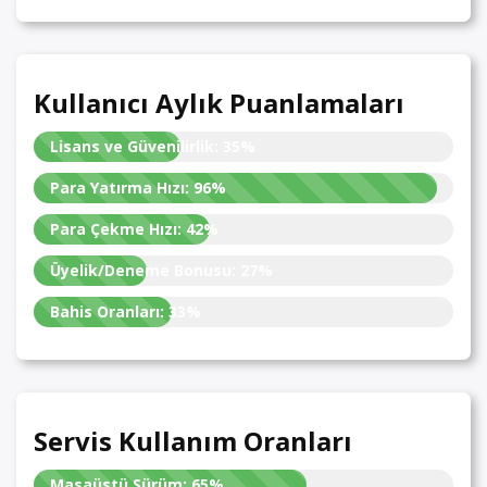
Kullanıcı Aylık Puanlamaları
Lisans ve Güvenilirlik:
35%
Para Yatırma Hızı:
96%
Para Çekme Hızı:
42%
Üyelik/Deneme Bonusu:
27%
Bahis Oranları:
33%
Servis Kullanım Oranları
Masaüstü Sürüm:
65%