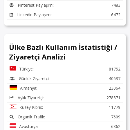
Pinterest Paylaşımı:
7483
Linkedin Paylaşımı:
6472
Ülke Bazlı Kullanım İstatistiği /
Ziyaretçi Analizi
Türkiye:
81752
Günlük Ziyaretçi:
40637
Almanya:
23064
Aylık Ziyaretçi:
278371
Kuzey Kıbrıs:
11779
Organik Trafik:
7609
Avusturya:
6862