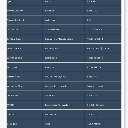
Lyon
Lorient
2.25 Alt
Krylya Sovetov
Khimki
Skor : 0:3
Stjørdals-Blink
Aalesund
2/2
Cambuur
S. Rotterdam
1/X & Üst 2.5
Beijing Guoan
Cangzhou Mighty Lions
Toplam Gol : 1
New York RB
Nashville SC
Korner Aralığı : 12+
Sandhausen
Nürnberg
Toplam Gol : 8
Patronato
Platense
X/2 & Alt 2.5
Sturm Graz
Avusturya Viyana
Skor : 4:3
Vorwärts Steyr
Wacker Innsbruck
Sarı Kart : 4-6
OH Leuven
Sérésien
Skor : 5:1
RWDM
Mouscron-Péruwelz
İlk Gol : Gol Yok
Grêmio
Fortaleza
Skor : 2:0
Brusque
Avaí
1/2 & Alt 3.5