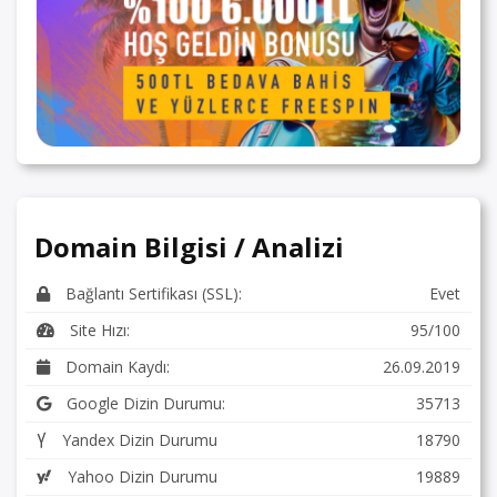
Domain Bilgisi / Analizi
Bağlantı Sertifikası (SSL):
Evet
Site Hızı:
95/100
Domain Kaydı:
26.09.2019
Google Dizin Durumu:
35713
Yandex Dizin Durumu
18790
Yahoo Dizin Durumu
19889