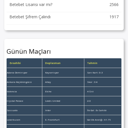
Betebet Lisansı var mı?
2566
Betebet Şifrem Çalındı
1917
Günün Maçları
Evsahibi
Deplasman
Tahmin
Adana Demirspor
Kayserispor
Sarı Kart : 0-3
Ankara Keçiörengücü
Altay
Skor : 3:4
Valencia
Elche
4 Üst
Crystal Palace
Leeds United
2/2
Sassuolo
Inter
İlk Gol : Ev Sahibi
Leverkusen
E. Frankfurt
Gol Dk Aralığı : 61-75