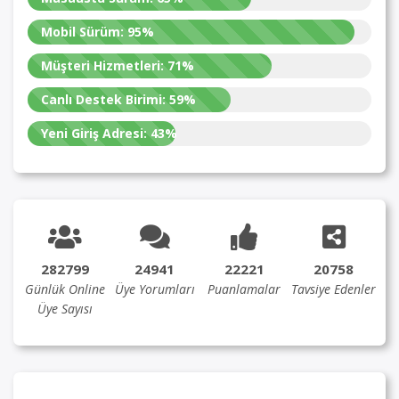
Mobil Sürüm:
95%
Müşteri Hizmetleri:
71%
Canlı Destek Birimi:
59%
Yeni Giriş Adresi:
43%
282799
24941
22221
20758
Günlük Online
Üye Yorumları
Puanlamalar
Tavsiye Edenler
Üye Sayısı