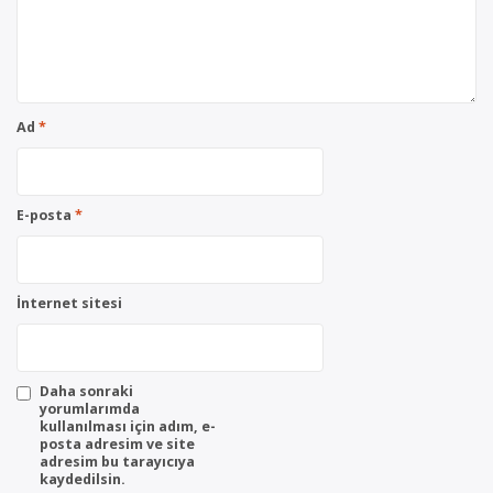
Ad
*
E-posta
*
İnternet sitesi
Daha sonraki
yorumlarımda
kullanılması için adım, e-
posta adresim ve site
adresim bu tarayıcıya
kaydedilsin.