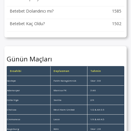
Betebet Dolandırıcı mı?
1585
Betebet Kaç Oldu?
1502
Günün Maçları
Evsahibi
Deplasman
Tahmin
Göztepe
Fatih Karagümrük
Skor : 0:0
Adanaspor
Manisa FK
3 Alt
Celta Vigo
Sevilla
2/X
Chelsea
West Ham United
1/2 & Alt 3.5
Cremonese
Lecce
1/X & Alt 4.5
Augsburg
Köln
Skor : 2:0