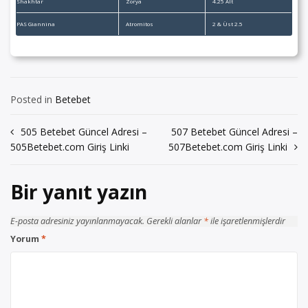
Shakhtar
Zorya
4.25 Alt
PAS Giannina
Atromitos
2 & Üst 2.5
Posted in
Betebet
Yazı
505 Betebet Güncel Adresi –
507 Betebet Güncel Adresi –
505Betebet.com Giriş Linki
507Betebet.com Giriş Linki
gezinmesi
Bir yanıt yazın
E-posta adresiniz yayınlanmayacak.
Gerekli alanlar
*
ile işaretlenmişlerdir
Yorum
*