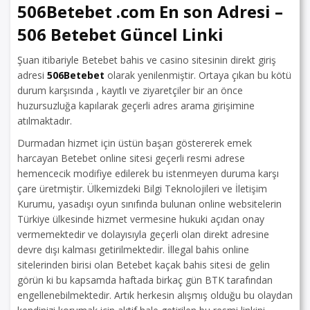
506Betebet .com En son Adresi –
506 Betebet Güncel Linki
Şuan itibariyle Betebet bahis ve casino sitesinin direkt giriş
adresi
506Betebet
olarak yenilenmiştir. Ortaya çıkan bu kötü
durum karşısında , kayıtlı ve ziyaretçiler bir an önce
huzursuzluğa kapılarak geçerli adres arama girişimine
atılmaktadır.
Durmadan hizmet için üstün başarı göstererek emek
harcayan Betebet online sitesi geçerli resmi adrese
hemencecik modifiye edilerek bu istenmeyen duruma karşı
çare üretmiştir. Ülkemizdeki Bilgi Teknolojileri ve İletişim
Kurumu, yasadışı oyun sınıfında bulunan online websitelerin
Türkiye ülkesinde hizmet vermesine hukuki açıdan onay
vermemektedir ve dolayısıyla geçerli olan direkt adresine
devre dışı kalması getirilmektedir. İllegal bahis online
sitelerinden birisi olan Betebet kaçak bahis sitesi de gelin
görün ki bu kapsamda haftada birkaç gün BTK tarafından
engellenebilmektedir. Artık herkesin alışmış olduğu bu olaydan