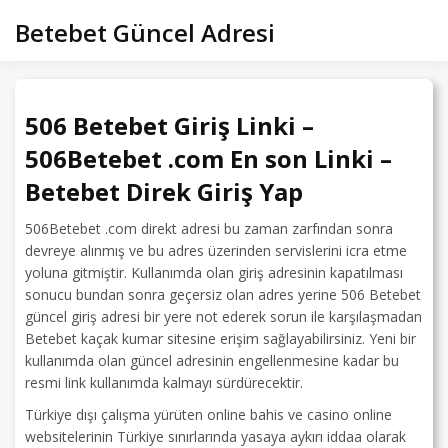
Skip
Betebet Güncel Adresi
to
content
506 Betebet Giriş Linki –
506Betebet .com En son Linki –
Betebet Direk Giriş Yap
506Betebet .com direkt adresi bu zaman zarfından sonra
devreye alınmış ve bu adres üzerinden servislerini icra etme
yoluna gitmiştir. Kullanımda olan giriş adresinin kapatılması
sonucu bundan sonra geçersiz olan adres yerine 506 Betebet
güncel giriş adresi bir yere not ederek sorun ile karşılaşmadan
Betebet kaçak kumar sitesine erişim sağlayabilirsiniz. Yeni bir
kullanımda olan güncel adresinin engellenmesine kadar bu
resmi link kullanımda kalmayı sürdürecektir.
Türkiye dışı çalışma yürüten online bahis ve casino online
websitelerinin Türkiye sınırlarında yasaya aykırı iddaa olarak