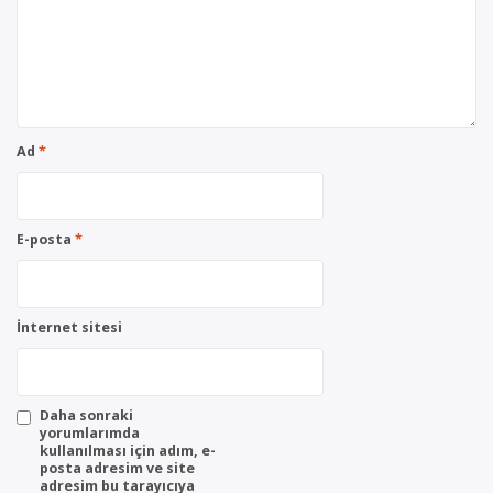
Ad
*
E-posta
*
İnternet sitesi
Daha sonraki
yorumlarımda
kullanılması için adım, e-
posta adresim ve site
adresim bu tarayıcıya