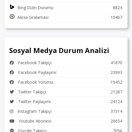
Bing Dizin Durumu
8824
Alexa Sıralaması:
10467
Sosyal Medya Durum Analizi
Facebook Takipçi:
41870
Facebook Paylaşımı:
23993
Facebook Yorumu:
19452
Twitter Takipçi:
21287
Twitter Paylaşımı:
24124
Instagram Takipçi:
37314
Youtube Abonesi:
20654
Google Takipçi:
7056