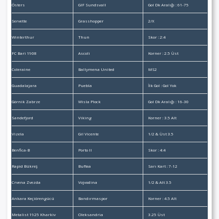
Östers
GIF Sundsvall
Gol Dk Aralığı : 61-75
Servette
Grasshopper
2/X
Winterthur
Thun
Skor : 2:4
FC Bari 1908
Ascoli
Korner : 2.5 Üst
Coleraine
Ballymena United
MS2
Guadalajara
Puebla
İlk Gol : Gol Yok
Górnik Zabrze
Wisla Plock
Gol Dk Aralığı : 16-30
Sandefjord
Viking
Korner : 3.5 Alt
Vizela
Gil Vicente
1/2 & Üst 3.5
Benfica-B
Porto II
Skor : 4:4
Rapid Bükreş
Buftea
Sarı Kart : 7-12
Crvena Zvezda
Vojvodina
1/2 & Alt 3.5
Ankara Keçiörengücü
Bandırmaspor
Korner : 4.5 Alt
Metalist 1925 Kharkiv
Oleksandria
3.25 Üst