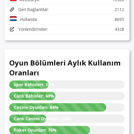
Geri Bağlantılar:
2112
Hollanda:
8695
Yönlendirmeler:
4328
Oyun Bölümleri Aylık Kullanım
Oranları
Spor Bahisleri:
34%
Canlı Bahisler:
40%
Casino Oyunları:
84%
Canlı Casino Oyunları:
32%
Poker Oyunları:
70%