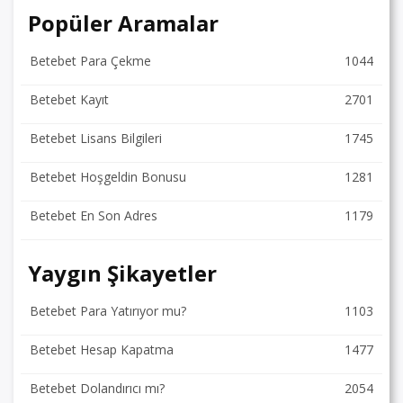
Popüler Aramalar
Betebet Para Çekme
1044
Betebet Kayıt
2701
Betebet Lisans Bilgileri
1745
Betebet Hoşgeldin Bonusu
1281
Betebet En Son Adres
1179
Yaygın Şikayetler
Betebet Para Yatırıyor mu?
1103
Betebet Hesap Kapatma
1477
Betebet Dolandırıcı mı?
2054