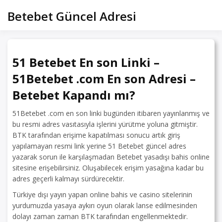
Skip
Betebet Güncel Adresi
to
content
51 Betebet En son Linki –
51Betebet .com En son Adresi –
Betebet Kapandı mı?
51Betebet .com en son linki bugünden itibaren yayınlanmış ve
bu resmi adres vasıtasıyla işlerini yürütme yoluna gitmiştir.
BTK tarafından erişime kapatılması sonucu artık giriş
yapılamayan resmi link yerine 51 Betebet güncel adres
yazarak sorun ile karşılaşmadan Betebet yasadışı bahis online
sitesine erişebilirsiniz. Oluşabilecek erişim yasağına kadar bu
adres geçerli kalmayı sürdürecektir.
Türkiye dışı yayın yapan online bahis ve casino sitelerinin
yurdumuzda yasaya aykırı oyun olarak lanse edilmesinden
dolayı zaman zaman BTK tarafından engellenmektedir.