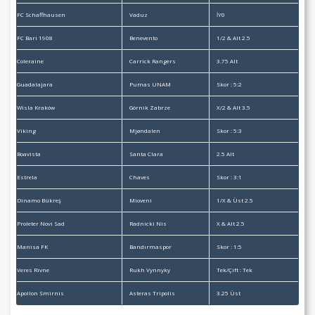
FC Schaffhausen
Vaduz
İY0
FC Bari 1908
Benevento
1/2 & Alt 2.5
Coleraine
Carrick Rangers
3.75 Alt
Guadalajara
Pumas UNAM
Skor : 5:2
Wisla Kraków
Górnik Zabrze
X/2 & Alt 3.5
Viking
Mjøndalen
Skor : 5:3
Boavista
Santa Clara
2.5 Alt
Estrela
Chaves
Skor : 3:1
Dinamo Bükreş
Mioveni
1/X & Üst 2.5
Proleter Novi Sad
Radnicki Nis
X & Alt 2.5
Manisa FK
Bandırmaspor
Skor : 1:5
Veres Rivne
Rukh Vynnyky
Tek/Çift : Tek
Apollon Smirnis
Asteras Tripolis
3.25 Üst