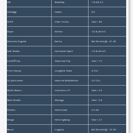
OB
Brøndby
1 & Alt 2.5
HB Køge
Hobro
İY2
HIFK
Inter Turku
Skor : 4:0
Dijon
Nîmes
1/2 & Alt 4.5
Dinamo Zagreb
Gorica
Gol Dk Aralığı : 31-45
NAC Breda
Helmond Sport
1/X & Alt 4.5
Cardiff City
Swansea City
Skor : 1:5
Finn Harps
Longford Town
4 Üst
St. Johnstone
Heart of Midlothian
3.5 Üst
Raith Rovers
Inverness CT
Skor : 2:3
Real Oviedo
Malaga
Skor : 5:4
Örebro
Halmstad
2.5 Alt
Brage
Helsingborg
Skor : 2:1
Basel
Lugano
Gol Dk Aralığı : 16-30