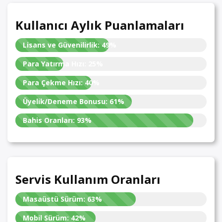
Kullanıcı Aylık Puanlamaları
Lisans ve Güvenilirlik:
49%
Para Yatırma Hızı:
25%
Para Çekme Hızı:
40%
Üyelik/Deneme Bonusu:
61%
Bahis Oranları:
93%
Servis Kullanım Oranları
Masaüstü Sürüm:
63%
Mobil Sürüm:
42%