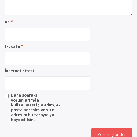
Ad
*
E-posta
*
İnternet sitesi
Daha sonraki
yorumlarımda
kullanılması için adım, e-
posta adresim ve site
adresim bu tarayıcıya
kaydedilsin.