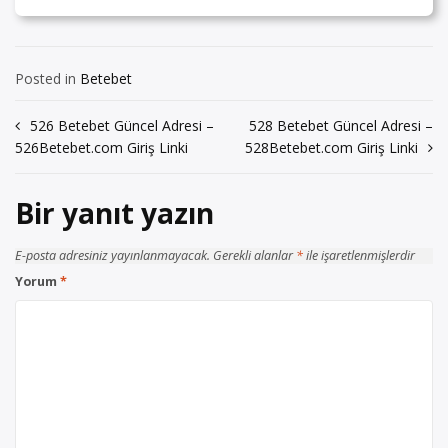
Posted in
Betebet
Yazı
526 Betebet Güncel Adresi –
528 Betebet Güncel Adresi –
526Betebet.com Giriş Linki
528Betebet.com Giriş Linki
gezinmesi
Bir yanıt yazın
E-posta adresiniz yayınlanmayacak.
Gerekli alanlar
*
ile işaretlenmişlerdir
Yorum
*