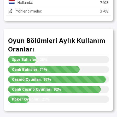
Hollanda:
7408
Yönlendirmeler:
3708
Oyun Bölümleri Aylık Kullanım
Oranları
Spor Bahisleri:
28%
Canlı Bahisler:
71%
Casino Oyunları:
97%
Canlı Casino Oyunları:
92%
Poker Oyunları:
21%