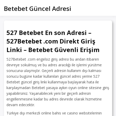
Skip
Betebet Güncel Adresi
to
content
527 Betebet En son Adresi –
527Betebet .com Direkt Giriş
Linki – Betebet Güvenli Erişim
527Betebet .com engelsiz giriş adresi bu andan itibaren
devreye sokulmuş ve bu adres aracılığı ile işlerini yürütme
sonucuna ulaşmıştır. Geçerli adresin kullanım dışı kalması
sonucu bugüne kadar kullanılan güncel adres yerine 527
Betebet güncel giriş linki kullanmaya başlayarak hata ile
karşılaşmadan Betebet yasaya aykırı oyun online sitesine giriş
yapabilirsiniz. Yaşanabilecek yeni bir geçerli adresin
engellenmesine kadar bu adres devrede olarak hizmetine
devam edecektir.
Türkiye dışı merkezli online bahis ve casino websitelerinin