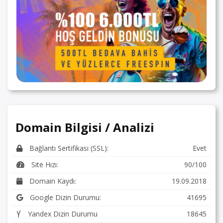
Domain Bilgisi / Analizi
Bağlantı Sertifikası (SSL):
Evet
Site Hızı:
90/100
Domain Kaydı:
19.09.2018
Google Dizin Durumu:
41695
Yandex Dizin Durumu
18645