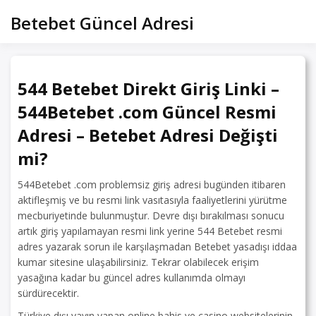
Skip
Betebet Güncel Adresi
to
content
544 Betebet Direkt Giriş Linki –
544Betebet .com Güncel Resmi
Adresi – Betebet Adresi Değişti
mi?
544Betebet .com problemsiz giriş adresi bugünden itibaren
aktifleşmiş ve bu resmi link vasıtasıyla faaliyetlerini yürütme
mecburiyetinde bulunmuştur. Devre dışı bırakılması sonucu
artık giriş yapılamayan resmi link yerine 544 Betebet resmi
adres yazarak sorun ile karşılaşmadan Betebet yasadışı iddaa
kumar sitesine ulaşabilirsiniz. Tekrar olabilecek erişim
yasağına kadar bu güncel adres kullanımda olmayı
sürdürecektir.
Türkiye dışı yayın yapan online bahis ve casino websitelerinin