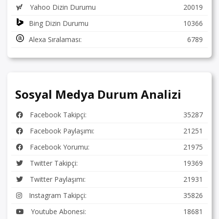
Yahoo Dizin Durumu
20019
Bing Dizin Durumu
10366
Alexa Sıralaması:
6789
Sosyal Medya Durum Analizi
Facebook Takipçi:
35287
Facebook Paylaşımı:
21251
Facebook Yorumu:
21975
Twitter Takipçi:
19369
Twitter Paylaşımı:
21931
Instagram Takipçi:
35826
Youtube Abonesi:
18681