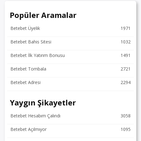
Popüler Aramalar
Betebet Üyelik
1971
Betebet Bahis Sitesi
1032
Betebet İlk Yatırım Bonusu
1491
Betebet Tombala
2721
Betebet Adresi
2294
Yaygın Şikayetler
Betebet Hesabım Çalındı
3058
Betebet Açılmıyor
1095