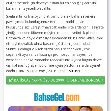
etkilenmemek için devreye alınan bu en son giriş adresini
kullanmanız yeterli olacaktır.
Sağlam bir online oyun platformu olarak bahis severlere
paylaşımda bulunduğumuz Betebet, maddi anlamda
hususunda sizi uğraştırmayacak ender sitelerdendir. Faaliyete
girdiği seneden itiberen müşteri memnuniyetini ilk planda
tutmakta ve böyle olmasıyla kocaman bir kullanıcı kitlesi elde
etmeyi muvaffak olma başarısı göstermiş durumdadır.
Sunmuş olduğu yüksek oranlı bahis seçenekleri , çok
seçenekli oyunlar ve kazançlı promosyonlar sayesinde
websitede harika zamanlar tadacaksınız. Ayrıca bugün devre
dışı kalması uğrayan bu online oyun platformlara da ziyaret
edebilirsiniz :
941Betebet
,
241Betebet
,
541Betebet
BAHİSCASİNO'YA ÜYE OL 2000 TL DENEME BONUSU + 225