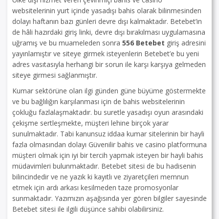
websitelerinin yurt içinde yasadışı bahis olarak bilinmesinden
dolayı haftanın bazı günleri devre dışı kalmaktadır. Betebet’in
de hâli hazırdaki giriş linki, devre dışı bırakılması uygulamasına
uğramış ve bu muameleden sonra
556 Betebet
giriş adresini
yayınlamıştır ve siteye girmek isteyenlerin Betebet’e bu yeni
adres vasıtasıyla herhangi bir sorun ile karşı karşıya gelmeden
siteye girmesi sağlanmıştır.
Kumar sektörüne olan ilgi günden güne büyüme göstermekte
ve bu bağlılığın karşılanması için de bahis websitelerinin
çokluğu fazlalaşmaktadır. bu suretle yasadışı oyun arasındaki
çekişme sertleşmekte, müşteri lehine birçok yarar
sunulmaktadır. Tabi kanunsuz iddaa kumar sitelerinin bir hayli
fazla olmasından dolayı Güvenilir bahis ve casino platformuna
müşteri olmak için iyi bir tercih yapmak isteyen bir hayli bahis
müdavimleri bulunmaktadır. Betebet sitesi de bu hadisenin
bilincindedir ve ne yazık ki kayıtlı ve ziyaretçileri memnun
etmek için ardı arkası kesilmeden taze promosyonlar
sunmaktadır. Yazımızın aşağısında yer gören bilgiler sayesinde
Betebet sitesi ile ilgili düşünce sahibi olabilirsiniz.