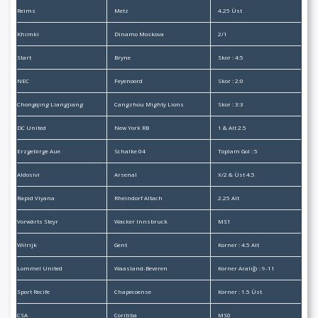
Reims
Metz
4.25 Üst
Khimki
Dinamo Moskova
2/1
Start
Bryne
Skor : 4:5
NEC
Feyenoord
Skor : 2:0
Chongqing Liangjiang
Cangzhou Mighty Lions
Skor : 3:3
DC United
New York RB
1 & Alt 2.5
Erzgebirge Aue
Schalke 04
Toplam Gol : 5
Aldosivi
Arsenal
X/2 & Üst 4.5
Rapid Viyana
Rheindorf Altach
2.25 Alt
Vorwärts Steyr
Wacker Innsbruck
MS1
Wilrijk
Gent
Korner : 4.5 Alt
Lommel United
Waasland-Beveren
Korner Aralığı : 9-11
Sport Recife
Chapecoense
Korner : 1.5 Üst
CSA
Coritiba
MS0