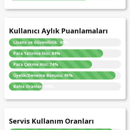
Kullanıcı Aylık Puanlamaları
Lisans ve Güvenilirlik:
49%
Para Yatırma Hızı:
84%
Para Çekme Hızı:
74%
Üyelik/Deneme Bonusu:
95%
Bahis Oranları:
30%
Servis Kullanım Oranları