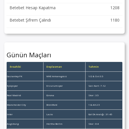
Betebet Hesap Kapatma
1208
Betebet Şifrem Çalındı
1180
Günün Maçları
Evsahibi
Deplasman
Tahmin
Gaziantep FK
MKE Ankaragücü
1/2 & Üst 3.5
Eyüpspor
Erzurumspor
Sarı Kart : 7-12
Real Madrid
Girona
Skor : 3:5
Manchester City
Brentford
1 & Alt 2.5
Inter
Lazio
Gol Dk Aralığı : 31-45
Augsburg
Hertha Berlin
Skor : 0:4