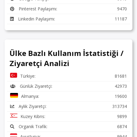
Pinterest Paylaşımı:
9470
Linkedin Paylaşımı:
11187
Ülke Bazlı Kullanım İstatistiği /
Ziyaretçi Analizi
Türkiye:
81681
Günlük Ziyaretçi:
42973
Almanya:
19600
Aylık Ziyaretçi:
313734
Kuzey Kıbrıs:
9899
Organik Trafik:
6874
Avusturya:
9944