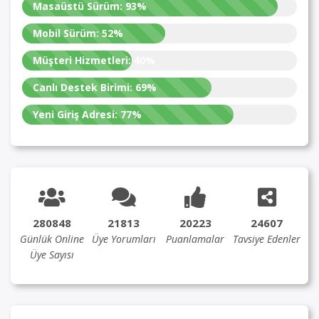
Masaüstü Sürüm:
93%
Mobil Sürüm:
52%
Müşteri Hizmetleri:
40%
Canlı Destek Birimi:
69%
Yeni Giriş Adresi:
77%
280848
21813
20223
24607
Günlük Online
Üye Yorumları
Puanlamalar
Tavsiye Edenler
Üye Sayısı