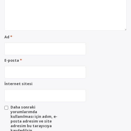
Ad
*
E-posta
*
İnternet sitesi
Daha sonraki
yorumlarımda
kullanılması için adım, e-
posta adresim ve site
adresim bu tarayıcıya
kaydedilsin.