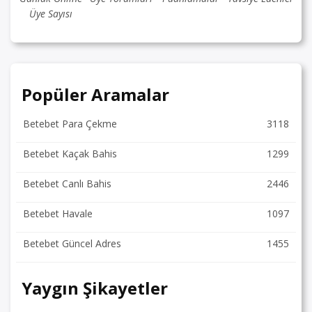
Üye Sayısı
Popüler Aramalar
Betebet Para Çekme
3118
Betebet Kaçak Bahis
1299
Betebet Canlı Bahis
2446
Betebet Havale
1097
Betebet Güncel Adres
1455
Yaygın Şikayetler