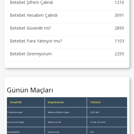
Betebet Şifrem Çalındı
1210
Betebet Hesabım Çalındı
3091
Betebet Güvenilir mi?
2895
Betebet Para Yatırıyor mu?
1103
Betebet Giremiyorum
2295
Günün Maçları
Evsahibi
Deplasman
Tahmin
Trabzonspor
Adana Demirspor
3.25 Alt
Erzurumspor
Manisa FK
1/X & Üst 4.5
Valladolid
Osasuna
X/X