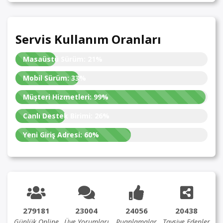
Servis Kullanım Oranları
Masaüstü Sürüm:
21%
Mobil Sürüm:
33%
Müşteri Hizmetleri:
99%
Canlı Destek Birimi:
26%
Yeni Giriş Adresi:
60%
279181
23004
24056
20438
Günlük Online
Üye Yorumları
Puanlamalar
Tavsiye Edenler