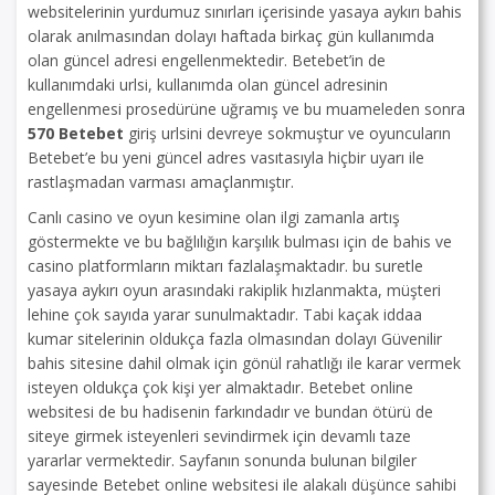
websitelerinin yurdumuz sınırları içerisinde yasaya aykırı bahis
olarak anılmasından dolayı haftada birkaç gün kullanımda
olan güncel adresi engellenmektedir. Betebet’in de
kullanımdaki urlsi, kullanımda olan güncel adresinin
engellenmesi prosedürüne uğramış ve bu muameleden sonra
570 Betebet
giriş urlsini devreye sokmuştur ve oyuncuların
Betebet’e bu yeni güncel adres vasıtasıyla hiçbir uyarı ile
rastlaşmadan varması amaçlanmıştır.
Canlı casino ve oyun kesimine olan ilgi zamanla artış
göstermekte ve bu bağlılığın karşılık bulması için de bahis ve
casino platformların miktarı fazlalaşmaktadır. bu suretle
yasaya aykırı oyun arasındaki rakiplik hızlanmakta, müşteri
lehine çok sayıda yarar sunulmaktadır. Tabi kaçak iddaa
kumar sitelerinin oldukça fazla olmasından dolayı Güvenilir
bahis sitesine dahil olmak için gönül rahatlığı ile karar vermek
isteyen oldukça çok kişi yer almaktadır. Betebet online
websitesi de bu hadisenin farkındadır ve bundan ötürü de
siteye girmek isteyenleri sevindirmek için devamlı taze
yararlar vermektedir. Sayfanın sonunda bulunan bilgiler
sayesinde Betebet online websitesi ile alakalı düşünce sahibi