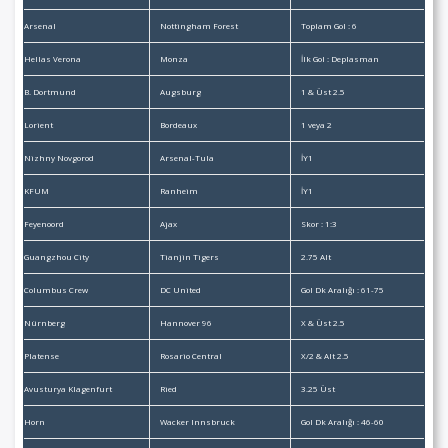
Arsenal
Nottingham Forest
Toplam Gol : 6
Hellas Verona
Monza
İlk Gol : Deplasman
B. Dortmund
Augsburg
1 & Üst 2.5
Lorient
Bordeaux
1 veya 2
Nizhny Novgorod
Arsenal-Tula
İY1
KFUM
Ranheim
İY1
Feyenoord
Ajax
Skor : 1:3
Guangzhou City
Tianjin Tigers
2.75 Alt
Columbus Crew
DC United
Gol Dk Aralığı : 61-75
Nürnberg
Hannover 96
X & Üst 2.5
Platense
Rosario Central
X/2 & Alt 2.5
Avusturya Klagenfurt
Ried
3.25 Üst
Horn
Wacker Innsbruck
Gol Dk Aralığı : 46-60