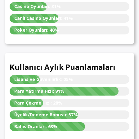
Casino Oyunları:
31%
Canlı Casino Oyunları:
41%
Poker Oyunları:
40%
Kullanıcı Aylık Puanlamaları
Lisans ve Güvenilirlik:
25%
Para Yatırma Hızı:
91%
Para Çekme Hızı:
28%
Üyelik/Deneme Bonusu:
57%
Bahis Oranları:
63%