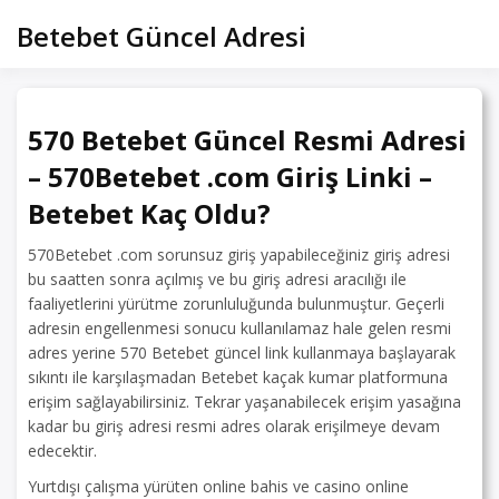
Skip
Betebet Güncel Adresi
to
content
570 Betebet Güncel Resmi Adresi
– 570Betebet .com Giriş Linki –
Betebet Kaç Oldu?
570Betebet .com sorunsuz giriş yapabileceğiniz giriş adresi
bu saatten sonra açılmış ve bu giriş adresi aracılığı ile
faaliyetlerini yürütme zorunluluğunda bulunmuştur. Geçerli
adresin engellenmesi sonucu kullanılamaz hale gelen resmi
adres yerine 570 Betebet güncel link kullanmaya başlayarak
sıkıntı ile karşılaşmadan Betebet kaçak kumar platformuna
erişim sağlayabilirsiniz. Tekrar yaşanabilecek erişim yasağına
kadar bu giriş adresi resmi adres olarak erişilmeye devam
edecektir.
Yurtdışı çalışma yürüten online bahis ve casino online