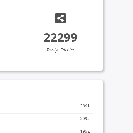
22299
Tavsiye Edenler
2641
3095
1962