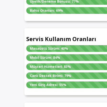
Üyelik/Deneme Bonusu:
77%
Bahis Oranları:
69%
Servis Kullanım Oranları
Masaüstü Sürüm:
40%
Mobil Sürüm:
84%
Müşteri Hizmetleri:
83%
Canlı Destek Birimi:
79%
Yeni Giriş Adresi:
55%