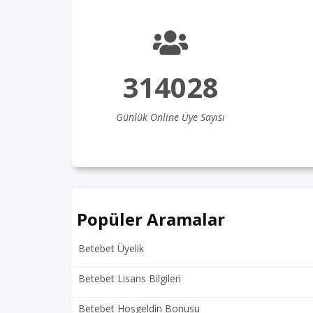
314028
Günlük Online Üye Sayısı
Popüler Aramalar
Betebet Üyelik
Betebet Lisans Bilgileri
Betebet Hoşgeldin Bonusu