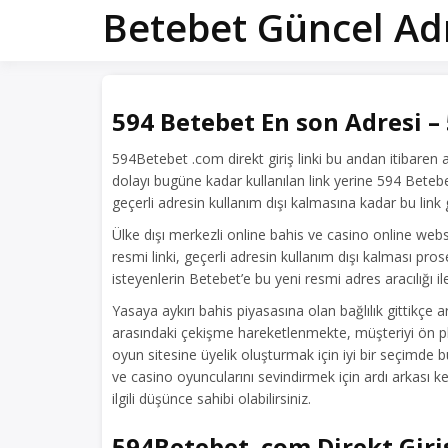
Skip
Betebet Güncel Ad
to
content
594 Betebet En son Adresi –
594Betebet .com direkt giriş linki bu andan itibaren a
dolayı bugüne kadar kullanılan link yerine 594 Betebet
geçerli adresin kullanım dışı kalmasına kadar bu link 
Ülke dışı merkezli online bahis ve casino online web
resmi linki, geçerli adresin kullanım dışı kalması 
isteyenlerin Betebet’e bu yeni resmi adres aracılığı 
Yasaya aykırı bahis piyasasına olan bağlılık gittikçe 
arasındaki çekişme hareketlenmekte, müşteriyi ön pl
oyun sitesine üyelik oluşturmak için iyi bir seçimde
ve casino oyuncularını sevindirmek için ardı arkası k
ilgili düşünce sahibi olabilirsiniz.
594Betebet .com Direkt Giriş