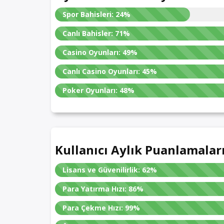
Spor Bahisleri:
24%
Canlı Bahisler:
71%
Casino Oyunları:
49%
Canlı Casino Oyunları:
45%
Poker Oyunları:
48%
Kullanıcı Aylık Puanlamalar
Lisans ve Güvenilirlik:
62%
Para Yatırma Hızı:
86%
Para Çekme Hızı:
99%