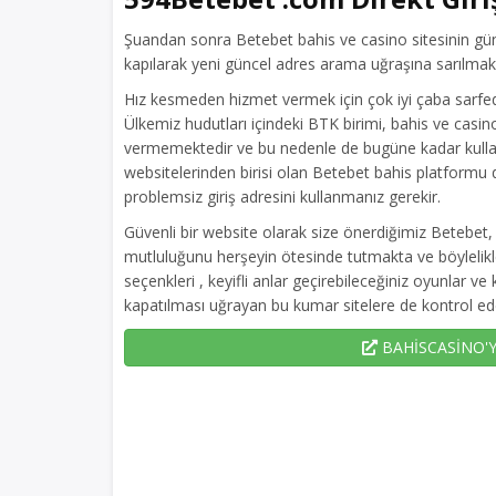
Şuandan sonra Betebet bahis ve casino sitesinin gü
kapılarak yeni güncel adres arama uğraşına sarılmakt
Hız kesmeden hizmet vermek için çok iyi çaba sarfe
Ülkemiz hudutları içindeki BTK birimi, bahis ve casi
vermemektedir ve bu nedenle de bugüne kadar kullanıl
websitelerinden birisi olan Betebet bahis platformu
problemsiz giriş adresini kullanmanız gerekir.
Güvenli bir website olarak size önerdiğimiz Betebe
mutluluğunu herşeyin ötesinde tutmakta ve böylelikl
seçenkleri , keyifli anlar geçirebileceğiniz oyunlar 
kapatılması uğrayan bu kumar sitelere de kontrol edeb
BAHİSCASİNO'Y