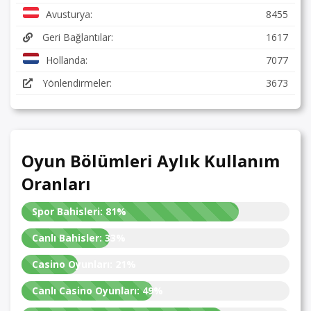
Avusturya:
8455
Geri Bağlantılar:
1617
Hollanda:
7077
Yönlendirmeler:
3673
Oyun Bölümleri Aylık Kullanım
Oranları
Spor Bahisleri:
81%
Canlı Bahisler:
33%
Casino Oyunları:
21%
Canlı Casino Oyunları:
49%