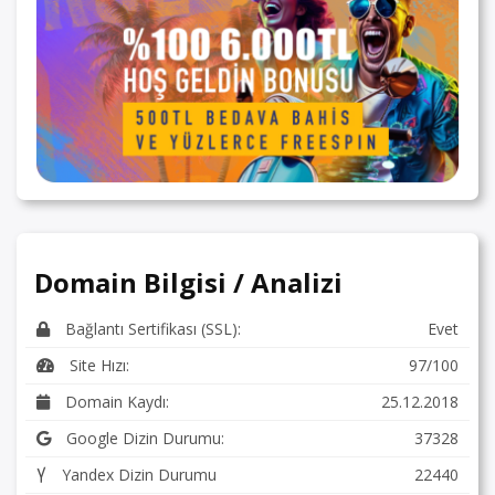
Domain Bilgisi / Analizi
Bağlantı Sertifikası (SSL):
Evet
Site Hızı:
97/100
Domain Kaydı:
25.12.2018
Google Dizin Durumu:
37328
Yandex Dizin Durumu
22440