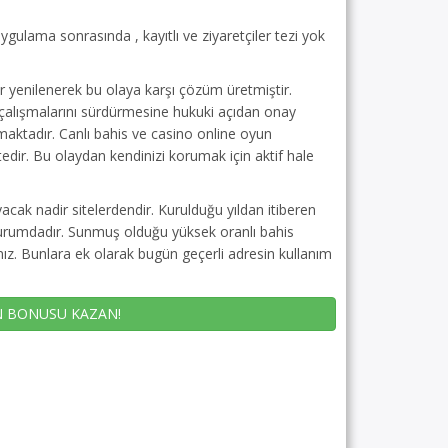
gulama sonrasında , kayıtlı ve ziyaretçiler tezi yok
 yenilenerek bu olaya karşı çözüm üretmiştir.
de çalışmalarını sürdürmesine hukuki açıdan onay
aktadır. Canlı bahis ve casino online oyun
dir. Bu olaydan kendinizi korumak için aktif hale
k nadir sitelerdendir. Kurulduğu yıldan itiberen
durumdadır. Sunmuş olduğu yüksek oranlı bahis
nız. Bunlara ek olarak bugün geçerli adresin kullanım
İN BONUSU KAZAN!