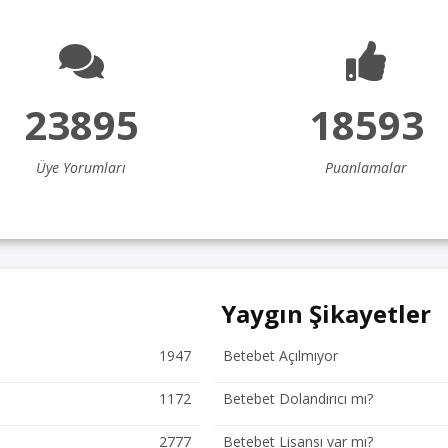
23895
18593
Üye Yorumları
Puanlamalar
Yaygın Şikayetler
1947
Betebet Açılmıyor
1172
Betebet Dolandırıcı mı?
2777
Betebet Lisansı var mı?