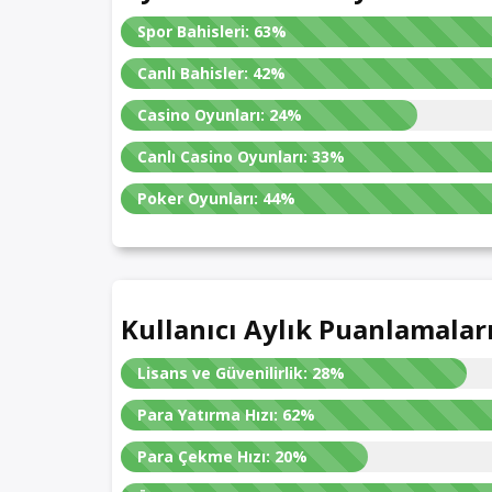
Spor Bahisleri:
63%
Canlı Bahisler:
42%
Casino Oyunları:
24%
Canlı Casino Oyunları:
33%
Poker Oyunları:
44%
Kullanıcı Aylık Puanlamalar
Lisans ve Güvenilirlik:
28%
Para Yatırma Hızı:
62%
Para Çekme Hızı:
20%