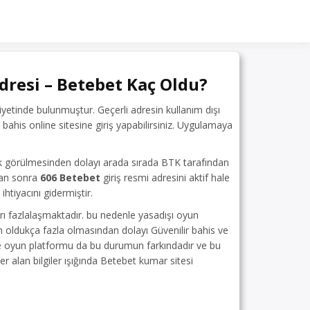
Adresi – Betebet Kaç Oldu?
yetinde bulunmuştur. Geçerli adresin kullanım dışı
bahis online sitesine giriş yapabilirsiniz. Uygulamaya
rak görülmesinden dolayı arada sırada BTK tarafından
dan sonra
606 Betebet
giriş resmi adresini aktif hale
htiyacını gidermiştir.
arı fazlalaşmaktadır. bu nedenle yasadışı oyun
n oldukça fazla olmasından dolayı Güvenilir bahis ve
ne oyun platformu da bu durumun farkındadır ve bu
r alan bilgiler ışığında Betebet kumar sitesi