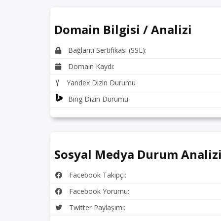
Domain Bilgisi / Analizi
Bağlantı Sertifikası (SSL):
Domain Kaydı:
Yandex Dizin Durumu
Bing Dizin Durumu
Sosyal Medya Durum Analiz
Facebook Takipçi:
Facebook Yorumu:
Twitter Paylaşımı: