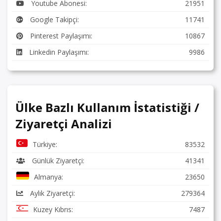
Youtube Abonesi:
21951
Google Takipçi:
11741
Pinterest Paylaşımı:
10867
Linkedin Paylaşımı:
9986
Ülke Bazlı Kullanım İstatistiği /
Ziyaretçi Analizi
Türkiye:
83532
Günlük Ziyaretçi:
41341
Almanya:
23650
Aylık Ziyaretçi:
279364
Kuzey Kıbrıs:
7487