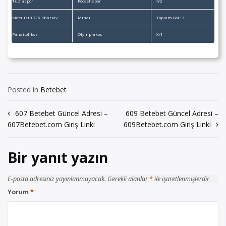
Tuzlaspor
Kocaelispor
İY2
Metalist 1925 Kharkiv
Minai
Toplam Gol : 7
Panaitolikos
Olympiakos
X/1
Posted in
Betebet
Yazı
607 Betebet Güncel Adresi –
609 Betebet Güncel Adresi –
607Betebet.com Giriş Linki
609Betebet.com Giriş Linki
gezinmesi
Bir yanıt yazın
E-posta adresiniz yayınlanmayacak.
Gerekli alanlar
*
ile işaretlenmişlerdir
Yorum
*