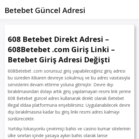
Skip
Betebet Güncel Adresi
to
content
608 Betebet Direkt Adresi –
608Betebet .com Giriş Linki –
Betebet Giriş Adresi Değişti
608Betebet .com sorunsuz giriş yapabileceğiniz giriş adresi
bu süreden itibaren devreye sokulmuş ve bu adres vasıtasıyla
servislerini devam ettirme yoluna gitmiştir. Devre dışı
bırakılmasından dolayı artık giriş yapılamayan resmi link yerine
608 Betebet güncel adres kullanarak direkt olarak Betebet
illegal iddaa platformuna erişebilirsiniz. Uygulanabilecek devre
dışı bırakılmasına kadar bu giriş linki resmi adres kalmayı
sürdürecektir.
Yurtdışı lokasyonlu çevirimiçi bahis ve casino kumar sitelerinin
ülke sınırları içinde yasaya aykırı bahis olarak lanse