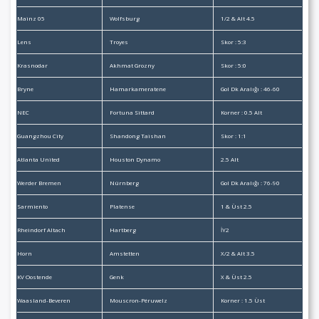
Mainz 05
Wolfsburg
1/2 & Alt 4.5
Lens
Troyes
Skor : 5:3
Krasnodar
Akhmat Grozny
Skor : 5:0
Bryne
Hamarkameratene
Gol Dk Aralığı : 46-60
NEC
Fortuna Sittard
Korner : 0.5 Alt
Guangzhou City
Shandong Taishan
Skor : 1:1
Atlanta United
Houston Dynamo
2.5 Alt
Werder Bremen
Nürnberg
Gol Dk Aralığı : 76-90
Sarmiento
Platense
1 & Üst 2.5
Rheindorf Altach
Hartberg
İY2
Horn
Amstetten
X/2 & Alt 3.5
KV Oostende
Genk
X & Üst 2.5
Waasland-Beveren
Mouscron-Péruwelz
Korner : 1.5 Üst