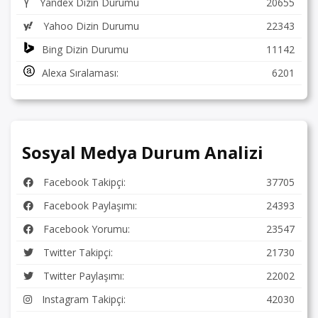
Yandex Dizin Durumu
20655
Yahoo Dizin Durumu
22343
Bing Dizin Durumu
11142
Alexa Sıralaması:
6201
Sosyal Medya Durum Analizi
Facebook Takipçi:
37705
Facebook Paylaşımı:
24393
Facebook Yorumu:
23547
Twitter Takipçi:
21730
Twitter Paylaşımı:
22002
Instagram Takipçi:
42030