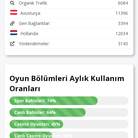
Organik Trafik:
6084
Avusturya:
11396
Geri Bağlantılar:
3394
Hollanda:
12034
Yönlendirmeler:
3143
Oyun Bölümleri Aylık Kullanım
Oranları
Spor Bahisleri:
74%
Canlı Bahisler:
64%
Casino Oyunları:
45%
Canlı Casino Oyunları:
36%