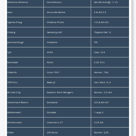
América Mineiro
Corinthians
Gol Dk Aralığı : 1-15
Avaí
Vasco da Gama
2 & Alt 2.5
Sparta Prag
Viktoria Plzen
1/2 & Alt 4.5
Viborg
SønderjyskE
Toplam Gol : 6
Jammerbugt
Hvidovre
İY0
SJK
HIFK
Skor : 0:3
Grenoble
Niort
2.25 Üst
Sibenik
Istra 1961
Korner : Tek
TOP Oss
Roda JC
Sarı Kart : 0-3
Bristol City
Queens Park Rangers
Korner : 2.5 Alt
Shamrock Rovers
Dundalk
X/2 & Alt 4.5
Motherwell
Dundee
1 veya 2
Kilmarnock
Inverness CT
3.25 Alt
Eibar
UD Ibiza
Korner : Çift