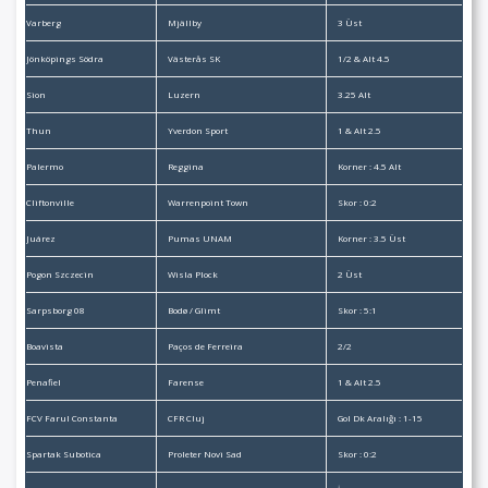
Varberg
Mjällby
3 Üst
Jönköpings Södra
Västerås SK
1/2 & Alt 4.5
Sion
Luzern
3.25 Alt
Thun
Yverdon Sport
1 & Alt 2.5
Palermo
Reggina
Korner : 4.5 Alt
Cliftonville
Warrenpoint Town
Skor : 0:2
Juárez
Pumas UNAM
Korner : 3.5 Üst
Pogon Szczecin
Wisla Plock
2 Üst
Sarpsborg 08
Bodø / Glimt
Skor : 5:1
Boavista
Paços de Ferreira
2/2
Penafiel
Farense
1 & Alt 2.5
FCV Farul Constanta
CFR Cluj
Gol Dk Aralığı : 1-15
Spartak Subotica
Proleter Novi Sad
Skor : 0:2