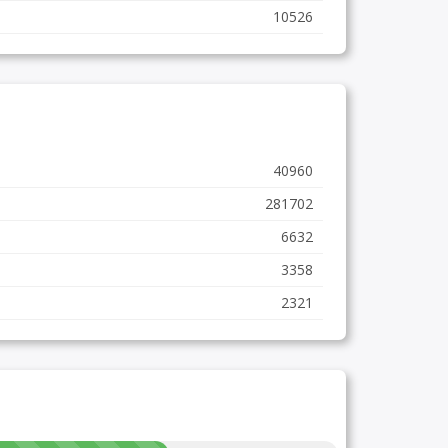
10526
40960
281702
6632
3358
2321