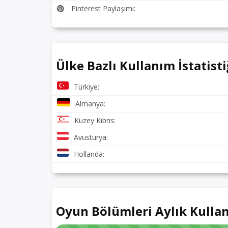
Pinterest Paylaşımı:
Ülke Bazlı Kullanım İstatisti
Türkiye:
Almanya:
Kuzey Kıbrıs:
Avusturya:
Hollanda:
Oyun Bölümleri Aylık Kulla