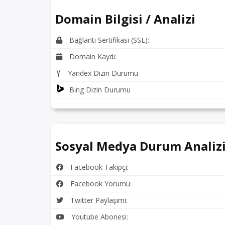
Domain Bilgisi / Analizi
Bağlantı Sertifikası (SSL):
Domain Kaydı:
Yandex Dizin Durumu
Bing Dizin Durumu
Sosyal Medya Durum Analiz
Facebook Takipçi:
Facebook Yorumu:
Twitter Paylaşımı:
Youtube Abonesi: