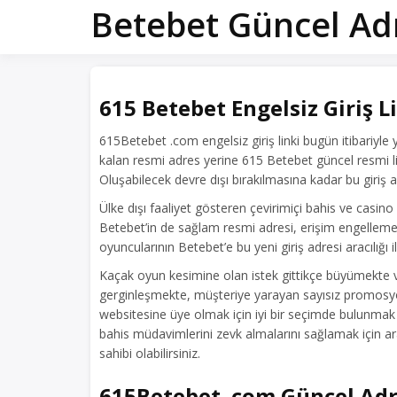
Skip
Betebet Güncel Ad
to
content
615 Betebet Engelsiz Giriş L
615Betebet .com engelsiz giriş linki bugün itibariyle 
kalan resmi adres yerine 615 Betebet güncel resmi li
Oluşabilecek devre dışı bırakılmasına kadar bu giriş
Ülke dışı faaliyet gösteren çevirimiçi bahis ve casi
Betebet’in de sağlam resmi adresi, erişim engelle
oyuncularının Betebet’e bu yeni giriş adresi aracılığı
Kaçak oyun kesimine olan istek gittikçe büyümekte ve b
gerginleşmekte, müşteriye yarayan sayısız promosyon 
websitesine üye olmak için iyi bir seçimde bulunmak
bahis müdavimlerini zevk almalarını sağlamak için ara
sahibi olabilirsiniz.
615Betebet .com Güncel Adre