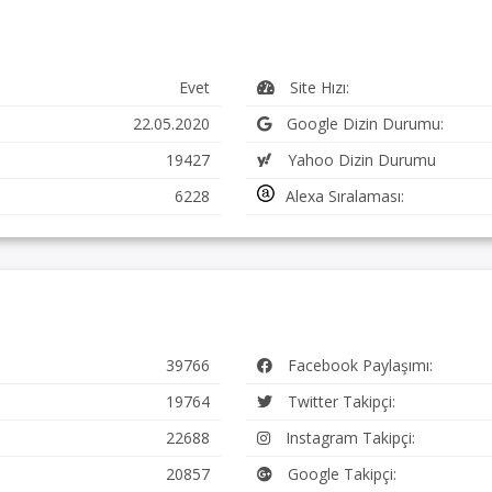
Evet
Site Hızı:
22.05.2020
Google Dizin Durumu:
19427
Yahoo Dizin Durumu
6228
Alexa Sıralaması:
i
39766
Facebook Paylaşımı:
19764
Twitter Takipçi:
22688
Instagram Takipçi:
20857
Google Takipçi: