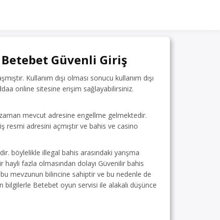
 Betebet Güvenli Giriş
laşmıştır. Kullanım dışı olması sonucu kullanım dışı
a online sitesine erişim sağlayabilirsiniz.
imi zaman mevcut adresine engellme gelmektedir.
iş resmi adresini açmıştır ve bahis ve casino
ir. böylelikle illegal bahis arasındaki yarışma
 hayli fazla olmasından dolayı Güvenilir bahis
 bu mevzunun bilincine sahiptir ve bu nedenle de
 bilgilerle Betebet oyun servisi ile alakalı düşünce