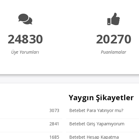
24830
20270
Üye Yorumları
Puanlamalar
Yaygın Şikayetler
3073
Betebet Para Yatırıyor mu?
2841
Betebet Giriş Yapamıyorum
1685
Betebet Hesap Kapatma