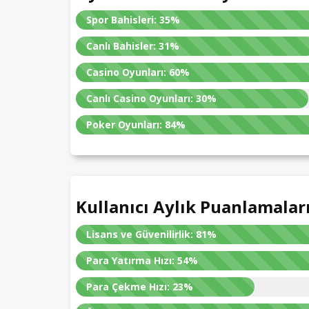
Spor Bahisleri:
35%
Canlı Bahisler:
31%
Casino Oyunları:
60%
Canlı Casino Oyunları:
30%
Poker Oyunları:
84%
Kullanıcı Aylık Puanlamalar
Lisans ve Güvenilirlik:
81%
Para Yatırma Hızı:
54%
Para Çekme Hızı:
23%