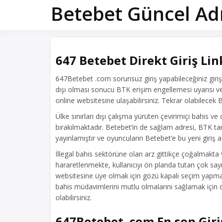
Skip
Betebet Güncel Ad
to
content
647 Betebet Direkt Giriş Lin
647Betebet .com sorunsuz giriş yapabileceğiniz giriş ad
dışı olması sonucu BTK erişim engellemesi uyarısı v
online websitesine ulaşabilirsiniz. Tekrar olabilece
Ülke sınırları dışı çalışma yürüten çevirimiçi bahis v
bırakılmaktadır. Betebet’in de sağlam adresi, BTK 
yayınlamıştır ve oyuncuların Betebet’e bu yeni giriş ad
İllegal bahis sektörüne olan arz gittikçe çoğalmakta
hararetlenmekte, kullanıcıyı ön planda tutan çok sa
websitesine üye olmak için gözü kapalı seçim yapma
bahis müdavimlerini mutlu olmalarını sağlamak için d
olabilirsiniz.
647Betebet .com En son Giri