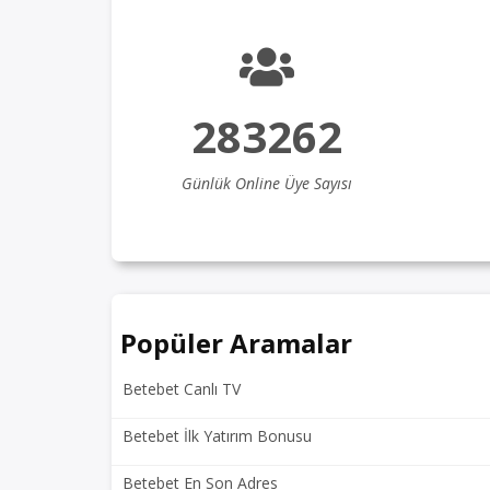
283262
Günlük Online Üye Sayısı
Popüler Aramalar
Betebet Canlı TV
Betebet İlk Yatırım Bonusu
Betebet En Son Adres