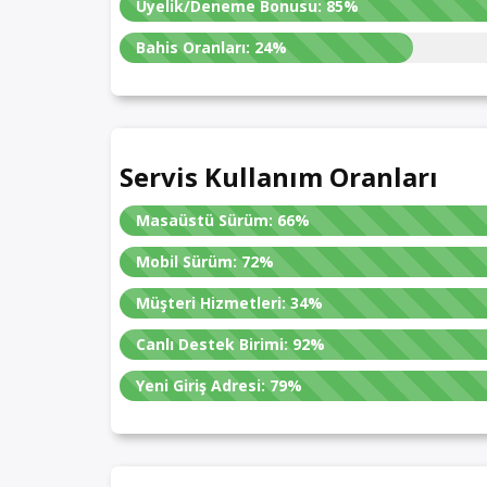
Üyelik/Deneme Bonusu:
85%
Bahis Oranları:
24%
Servis Kullanım Oranları
Masaüstü Sürüm:
66%
Mobil Sürüm:
72%
Müşteri Hizmetleri:
34%
Canlı Destek Birimi:
92%
Yeni Giriş Adresi:
79%