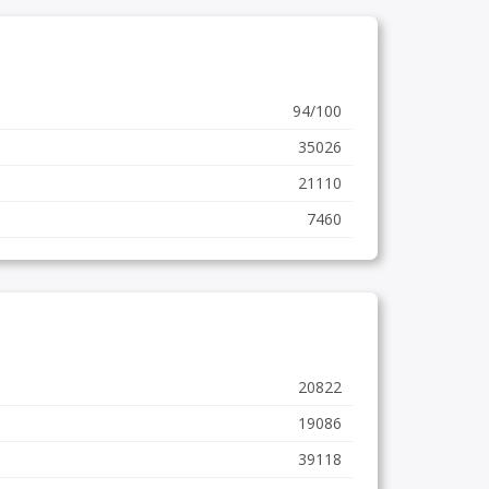
94/100
35026
21110
7460
20822
19086
39118