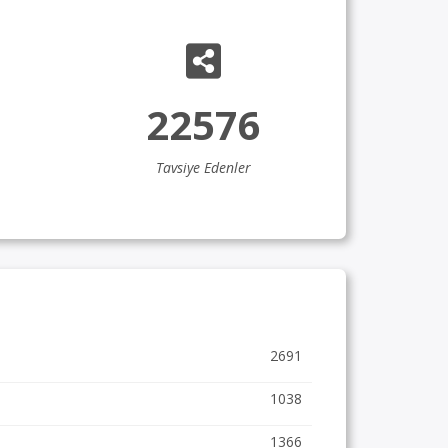
22576
Tavsiye Edenler
2691
1038
1366