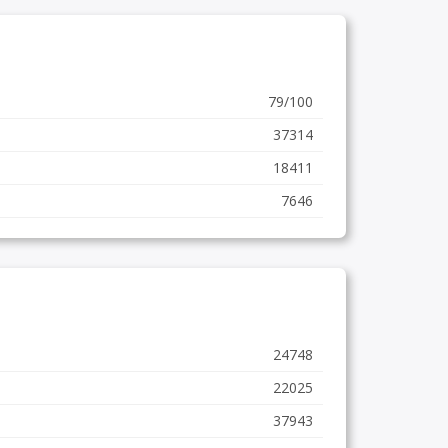
79/100
37314
18411
7646
24748
22025
37943