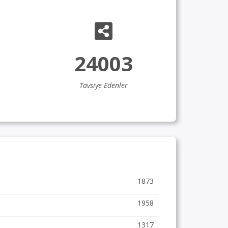
24003
Tavsiye Edenler
1873
1958
1317