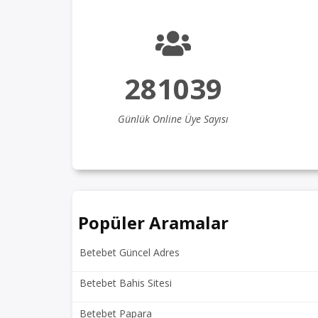
281039
Günlük Online Üye Sayısı
Popüler Aramalar
Betebet Güncel Adres
Betebet Bahis Sitesi
Betebet Papara