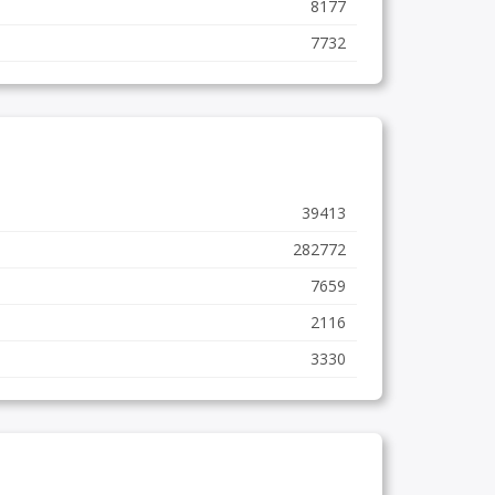
8177
7732
39413
282772
7659
2116
3330