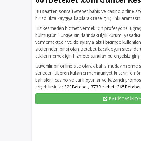
Bu saatten sonra Betebet bahis ve casino online site
bir solukta kaygıya kapılarak taze giriş linki araması
Hız kesmeden hizmet vermek için profesyonel uğraşa
bulmuştur. Türkiye sınırlarındaki ilgili kurum, yasadı
vermemektedir ve dolayısıyla aktif biçimde kullanılan
sitelerinden birisi olan Betebet kaçak oyun sitesi d
etkilenmemek için hizmete sunulan bu engelsiz giriş l
Güvenilir bir online site olarak bahis müdavimlerin
seneden itiberen kullanıcı memnuniyet kriterini en ö
bahisler , casino ve canlı oyunlar ve kazançlı promos
erişebilirsiniz :
320Betebet
,
373Betebet
,
365Betebet
BAHİSCASİNO'Y