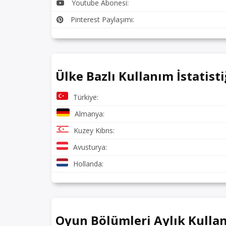
Youtube Abonesi:
Pinterest Paylaşımı:
Ülke Bazlı Kullanım İstatisti
Türkiye:
Almanya:
Kuzey Kıbrıs:
Avusturya:
Hollanda:
Oyun Bölümleri Aylık Kulla