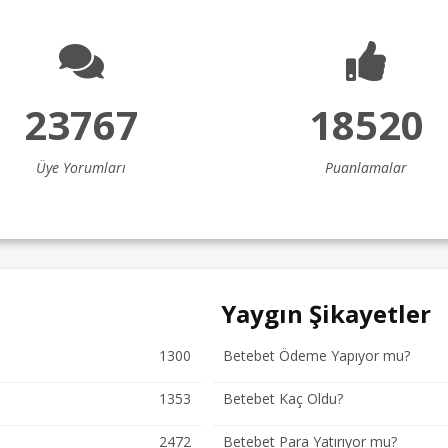
23767
18520
Üye Yorumları
Puanlamalar
Yaygın Şikayetler
1300
Betebet Ödeme Yapıyor mu?
1353
Betebet Kaç Oldu?
2472
Betebet Para Yatırıyor mu?