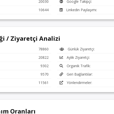
20030
Google Takipçi:
10644
Linkedin Paylaşımı:
ği / Ziyaretçi Analizi
78860
Günlük Ziyaretçi:
20822
Aylık Ziyaretçi:
9302
Organik Trafik:
9570
Geri Bağlantılar:
11561
Yönlendirmeler:
nım Oranları