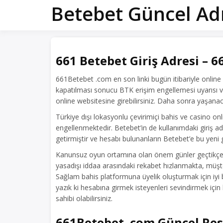
Skip
Betebet Güncel Ad
to
content
661 Betebet Giriş Adresi – 6
661Betebet .com en son linki bugün itibariyle online h
kapatılması sonucu BTK erişim engellemesi uyarısı ve
online websitesine girebilirsiniz. Daha sonra yaşana
Türkiye dışı lokasyonlu çevirimiçi bahis ve casino on
engellenmektedir. Betebet’in de kullanımdaki giriş a
getirmiştir ve hesabı bulunanların Betebet’e bu yeni gü
Kanunsuz oyun ortamına olan önem günler geçtikçe ge
yasadışı iddaa arasındaki rekabet hızlanmakta, müşt
Sağlam bahis platformuna üyelik oluşturmak için iyi 
yazık ki hesabına girmek isteyenleri sevindirmek için
sahibi olabilirsiniz.
661Betebet .com Güncel Resm