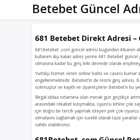
Skip
Betebet Güncel Ad
to
content
681 Betebet Direkt Adresi –
681Betebet .com güncel adresi bugünden itibaren akti
kullanım dışı kalan adres yerine 681 Betebet güncel gi
olmasına kadar bu giriş linki devrede olarak erişilm
Yurtdışı hizmet veren online bahis ve casino kumar si
engellenmektedir. Betebet’in de resmi giriş adresi
sokmuştur ve kayıtlı ve ziyaretçilerin Betebet’e bu 
İllegal iddaa ortamına olan merak gün geçtikçe artmak
arasındaki rekabet kızışmakta, oyuncu lehine çok say
için doğru bir tercih yapmak isteyen pek çok oyuncu 
olmalarını sağlamak için sürekli olarak taze yararla
sahibi olabilirsiniz.
681Betebet .com Güncel Resm