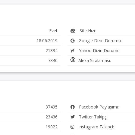
Evet
Site Hızı:
18.06.2019
Google Dizin Durumu:
21834
Yahoo Dizin Durumu
7840
Alexa Sıralaması:
i
37495
Facebook Paylaşımı:
23436
Twitter Takipçi:
19022
Instagram Takipçi: