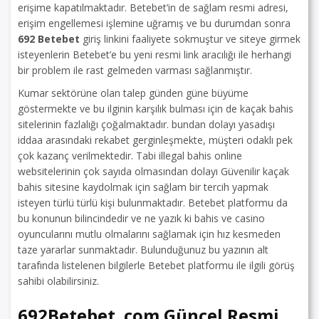
erişime kapatılmaktadır. Betebet’in de sağlam resmi adresi,
erişim engellemesi işlemine uğramış ve bu durumdan sonra
692 Betebet
giriş linkini faaliyete sokmuştur ve siteye girmek
isteyenlerin Betebet’e bu yeni resmi link aracılığı ile herhangi
bir problem ile rast gelmeden varması sağlanmıştır.
Kumar sektörüne olan talep günden güne büyüme
göstermekte ve bu ilginin karşılık bulması için de kaçak bahis
sitelerinin fazlalığı çoğalmaktadır. bundan dolayı yasadışı
iddaa arasındaki rekabet gerginleşmekte, müşteri odaklı pek
çok kazanç verilmektedir. Tabi illegal bahis online
websitelerinin çok sayıda olmasından dolayı Güvenilir kaçak
bahis sitesine kaydolmak için sağlam bir tercih yapmak
isteyen türlü türlü kişi bulunmaktadır. Betebet platformu da
bu konunun bilincindedir ve ne yazık ki bahis ve casino
oyuncularını mutlu olmalarını sağlamak için hız kesmeden
taze yararlar sunmaktadır. Bulunduğunuz bu yazının alt
tarafında listelenen bilgilerle Betebet platformu ile ilgili görüş
sahibi olabilirsiniz.
692Betebet .com Güncel Resmi