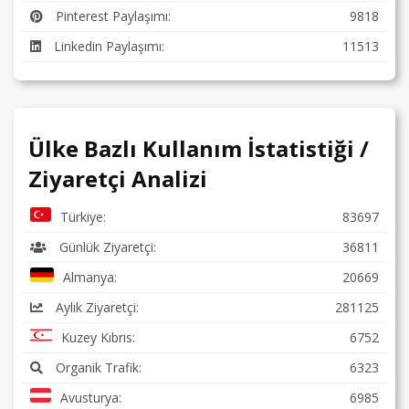
Pinterest Paylaşımı:
9818
Linkedin Paylaşımı:
11513
Ülke Bazlı Kullanım İstatistiği /
Ziyaretçi Analizi
Türkiye:
83697
Günlük Ziyaretçi:
36811
Almanya:
20669
Aylık Ziyaretçi:
281125
Kuzey Kıbrıs:
6752
Organik Trafik:
6323
Avusturya:
6985