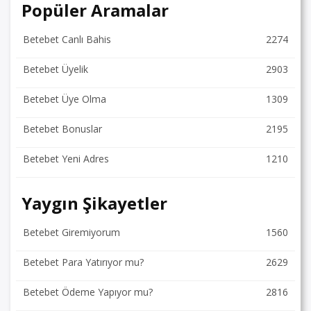
Popüler Aramalar
Betebet Canlı Bahis
2274
Betebet Üyelik
2903
Betebet Üye Olma
1309
Betebet Bonuslar
2195
Betebet Yeni Adres
1210
Yaygın Şikayetler
Betebet Giremiyorum
1560
Betebet Para Yatırıyor mu?
2629
Betebet Ödeme Yapıyor mu?
2816