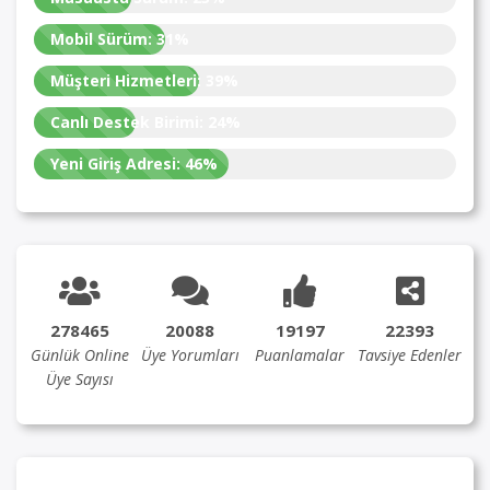
Mobil Sürüm:
31%
Müşteri Hizmetleri:
39%
Canlı Destek Birimi:
24%
Yeni Giriş Adresi:
46%
278465
20088
19197
22393
Günlük Online
Üye Yorumları
Puanlamalar
Tavsiye Edenler
Üye Sayısı