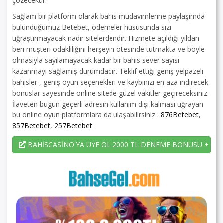
çözecektir.
Sağlam bir platform olarak bahis müdavimlerine paylaşımda
bulunduğumuz Betebet, ödemeler hususunda sizi
uğraştırmayacak nadir sitelerdendir. Hizmete açıldığı yıldan
beri müşteri odaklılığını herşeyin ötesinde tutmakta ve böyle
olmasıyla sayılamayacak kadar bir bahis sever sayısı
kazanmayı sağlamış durumdadır. Teklif ettiği geniş yelpazeli
bahisler , geniş oyun seçenekleri ve kaybınızı en aza indirecek
bonuslar sayesinde online sitede güzel vakitler geçireceksiniz.
İlaveten bugün geçerli adresin kullanım dışı kalması uğrayan
bu online oyun platformlara da ulaşabilirsiniz :
876Betebet
,
857Betebet
,
257Betebet
BAHİSCASİNO'YA ÜYE OL 2000 TL DENEME BONUSU + 225