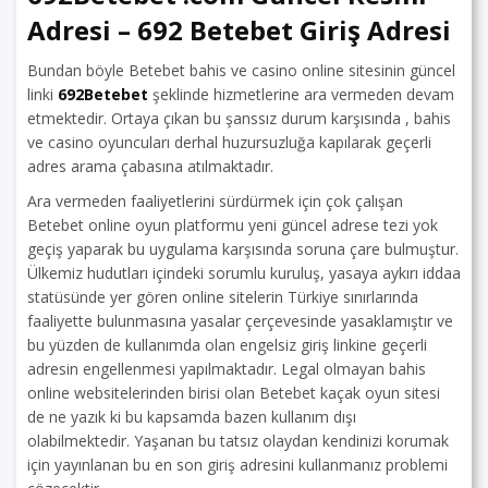
Adresi – 692 Betebet Giriş Adresi
Bundan böyle Betebet bahis ve casino online sitesinin güncel
linki
692Betebet
şeklinde hizmetlerine ara vermeden devam
etmektedir. Ortaya çıkan bu şanssız durum karşısında , bahis
ve casino oyuncuları derhal huzursuzluğa kapılarak geçerli
adres arama çabasına atılmaktadır.
Ara vermeden faaliyetlerini sürdürmek için çok çalışan
Betebet online oyun platformu yeni güncel adrese tezi yok
geçiş yaparak bu uygulama karşısında soruna çare bulmuştur.
Ülkemiz hudutları içindeki sorumlu kuruluş, yasaya aykırı iddaa
statüsünde yer gören online sitelerin Türkiye sınırlarında
faaliyette bulunmasına yasalar çerçevesinde yasaklamıştır ve
bu yüzden de kullanımda olan engelsiz giriş linkine geçerli
adresin engellenmesi yapılmaktadır. Legal olmayan bahis
online websitelerinden birisi olan Betebet kaçak oyun sitesi
de ne yazık ki bu kapsamda bazen kullanım dışı
olabilmektedir. Yaşanan bu tatsız olaydan kendinizi korumak
için yayınlanan bu en son giriş adresini kullanmanız problemi