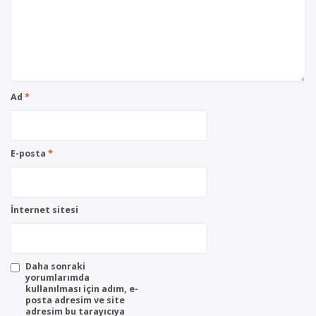
Ad
*
E-posta
*
İnternet sitesi
Daha sonraki
yorumlarımda
kullanılması için adım, e-
posta adresim ve site
adresim bu tarayıcıya