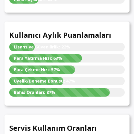
Kullanıcı Aylık Puanlamaları
Lisans ve Güvenilirlik:
22%
Para Yatırma Hızı:
63%
Para Çekme Hızı:
57%
Üyelik/Deneme Bonusu:
47%
Bahis Oranları:
87%
Servis Kullanım Oranları