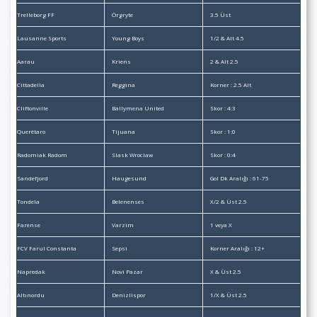
Trelleborg FF
Örgryte
3.5 Üst
Lausanne Sports
Young Boys
1/2 & Alt 4.5
Aarau
Kriens
2 & Alt 2.5
Cittadella
Reggina
Korner : 2.5 Alt
Cliftonville
Ballymena United
Skor : 4:3
Querétaro
Tijuana
Skor : 1:0
Radomiak Radom
Slask Wroclaw
Skor : 0:4
Sandefjord
Haugesund
Gol Dk Aralığı : 61-75
Tondela
Belenenses
X/2 & Üst 2.5
Farense
Varzim
1 veya X
FCV Farul Constanta
Sepsi
Korner Aralığı : 12+
Napredak
Novi Pazar
X & Üst 2.5
Altınordu
Denizlispor
1/X & Üst 2.5