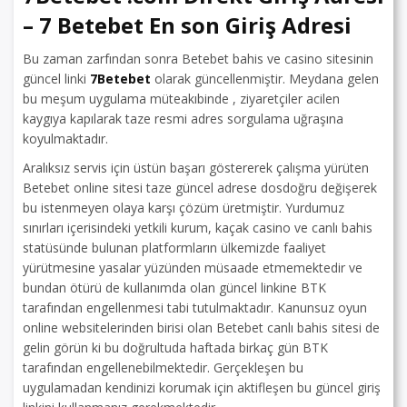
– 7 Betebet En son Giriş Adresi
Bu zaman zarfından sonra Betebet bahis ve casino sitesinin
güncel linki
7Betebet
olarak güncellenmiştir. Meydana gelen
bu meşum uygulama müteakıbinde , ziyaretçiler acilen
kaygıya kapılarak taze resmi adres sorgulama uğraşına
koyulmaktadır.
Aralıksız servis için üstün başarı göstererek çalışma yürüten
Betebet online sitesi taze güncel adrese dosdoğru değişerek
bu istenmeyen olaya karşı çözüm üretmiştir. Yurdumuz
sınırları içerisindeki yetkili kurum, kaçak casino ve canlı bahis
statüsünde bulunan platformların ülkemizde faaliyet
yürütmesine yasalar yüzünden müsaade etmemektedir ve
bundan ötürü de kullanımda olan güncel linkine BTK
tarafından engellenmesi tabi tutulmaktadır. Kanunsuz oyun
online websitelerinden birisi olan Betebet canlı bahis sitesi de
gelin görün ki bu doğrultuda haftada birkaç gün BTK
tarafından engellenebilmektedir. Gerçekleşen bu
uygulamadan kendinizi korumak için aktifleşen bu güncel giriş