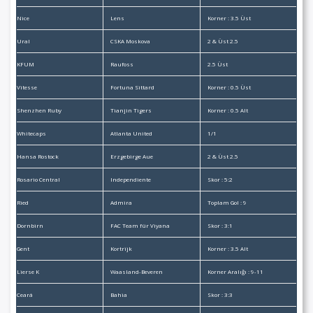
Nice
Lens
Korner : 3.5 Üst
Ural
CSKA Moskova
2 & Üst 2.5
KFUM
Raufoss
2.5 Üst
Vitesse
Fortuna Sittard
Korner : 0.5 Üst
Shenzhen Ruby
Tianjin Tigers
Korner : 0.5 Alt
Whitecaps
Atlanta United
1/1
Hansa Rostock
Erzgebirge Aue
2 & Üst 2.5
Rosario Central
Independiente
Skor : 5:2
Ried
Admira
Toplam Gol : 9
Dornbirn
FAC Team für Viyana
Skor : 3:1
Gent
Kortrijk
Korner : 3.5 Alt
Lierse K
Waasland-Beveren
Korner Aralığı : 9-11
Ceará
Bahia
Skor : 3:3