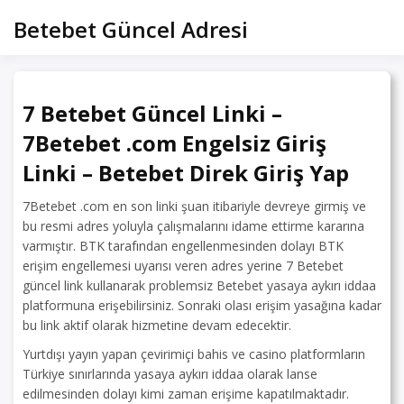
Skip
Betebet Güncel Adresi
to
content
7 Betebet Güncel Linki –
7Betebet .com Engelsiz Giriş
Linki – Betebet Direk Giriş Yap
7Betebet .com en son linki şuan itibariyle devreye girmiş ve
bu resmi adres yoluyla çalışmalarını idame ettirme kararına
varmıştır. BTK tarafından engellenmesinden dolayı BTK
erişim engellemesi uyarısı veren adres yerine 7 Betebet
güncel link kullanarak problemsiz Betebet yasaya aykırı iddaa
platformuna erişebilirsiniz. Sonraki olası erişim yasağına kadar
bu link aktif olarak hizmetine devam edecektir.
Yurtdışı yayın yapan çevirimiçi bahis ve casino platformların
Türkiye sınırlarında yasaya aykırı iddaa olarak lanse
edilmesinden dolayı kimi zaman erişime kapatılmaktadır.