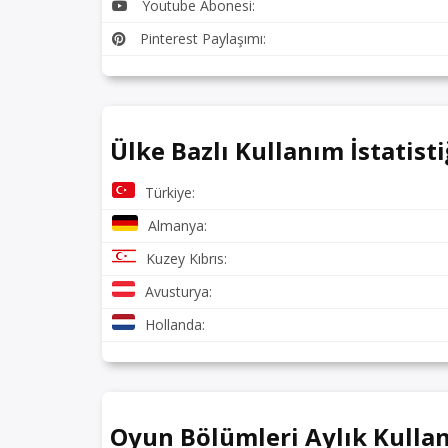
Youtube Abonesi:
Pinterest Paylaşımı:
Ülke Bazlı Kullanım İstatisti
Türkiye:
Almanya:
Kuzey Kıbrıs:
Avusturya:
Hollanda:
Oyun Bölümleri Aylık Kulla