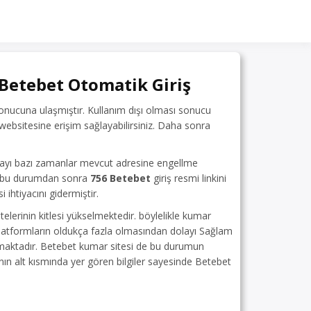
 Betebet Otomatik Giriş
 sonucuna ulaşmıştır. Kullanım dışı olması sonucu
ebsitesine erişim sağlayabilirsiniz. Daha sonra
olayı bazı zamanlar mevcut adresine engellme
ve bu durumdan sonra
756 Betebet
giriş resmi linkini
 ihtiyacını gidermiştir.
lerinin kitlesi yükselmektedir. böylelikle kumar
 platformların oldukça fazla olmasından dolayı Sağlam
lmaktadır. Betebet kumar sitesi de bu durumun
ının alt kısmında yer gören bilgiler sayesinde Betebet