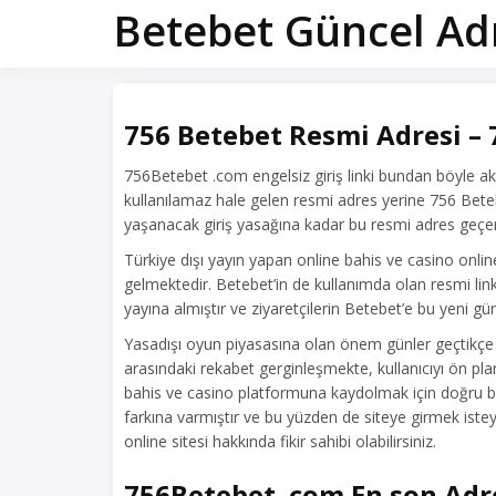
Skip
Betebet Güncel Ad
to
content
756 Betebet Resmi Adresi – 
756Betebet .com engelsiz giriş linki bundan böyle akti
kullanılamaz hale gelen resmi adres yerine 756 Bete
yaşanacak giriş yasağına kadar bu resmi adres geçerl
Türkiye dışı yayın yapan online bahis ve casino onl
gelmektedir. Betebet’in de kullanımda olan resmi li
yayına almıştır ve ziyaretçilerin Betebet’e bu yeni gü
Yasadışı oyun piyasasına olan önem günler geçtikçe b
arasındaki rekabet gerginleşmekte, kullanıcıyı ön pl
bahis ve casino platformuna kaydolmak için doğru b
farkına varmıştır ve bu yüzden de siteye girmek istey
online sitesi hakkında fikir sahibi olabilirsiniz.
756Betebet .com En son Adre