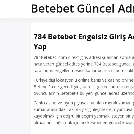
Skip
Betebet Güncel Ad
to
content
784 Betebet Engelsiz Giriş A
Yap
784Betebet .com direkt giriş adresi şuandan sonra açı
hata veren güncel adres yerine 784 Betebet güncel 
tarafından engellenmesine kadar bu resmi adres akti
Türkiye dışı lokasyonlu online bahis ve casino onlin
Betebet’in de geçerli giriş adresi, geçerli adresin 
oyuncularının Betebet’e bu yeni güncel adres üzerinde
Canlı casino ve oyun piyasasına olan merak zaman geç
kumar arasındaki rakiplik gerginleşmekte, oyuncuya ya
kaydolmak için doğru bir seçim yapmak isteyen bir y
olmalarını sağlamak için hız kesmeden güncel kazançlar 