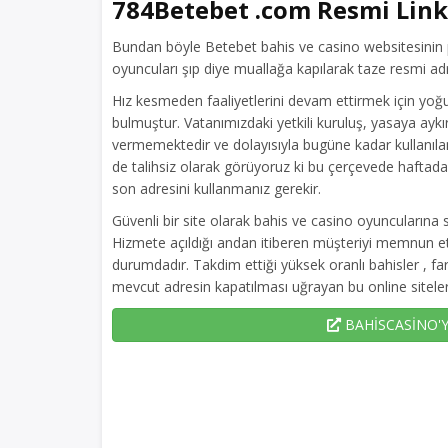
784Betebet .com Resmi Link
Bundan böyle Betebet bahis ve casino websitesinin 
oyuncuları şıp diye muallağa kapılarak taze resmi a
Hız kesmeden faaliyetlerini devam ettirmek için yo
bulmuştur. Vatanımızdaki yetkili kuruluş, yasaya ayk
vermemektedir ve dolayısıyla bugüne kadar kullanılan 
de talihsiz olarak görüyoruz ki bu çerçevede haftad
son adresini kullanmanız gerekir.
Güvenli bir site olarak bahis ve casino oyuncuların
Hizmete açıldığı andan itiberen müşteriyi memnun et
durumdadır. Takdim ettiği yüksek oranlı bahisler , fa
mevcut adresin kapatılması uğrayan bu online sitelere
BAHİSCASİNO'Y