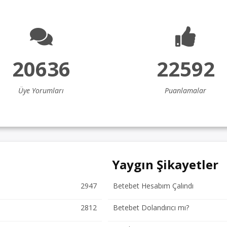
20636
22592
Üye Yorumları
Puanlamalar
Yaygın Şikayetler
2947
Betebet Hesabım Çalındı
2812
Betebet Dolandırıcı mı?