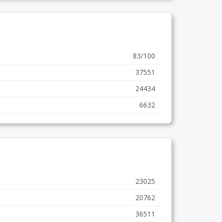
83/100
37551
24434
6632
23025
20762
36511