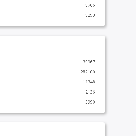
8706
9293
39967
282100
11348
2136
3990