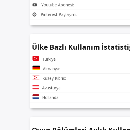
Youtube Abonesi:
Pinterest Paylaşımı:
Ülke Bazlı Kullanım İstatisti
Türkiye:
Almanya:
Kuzey Kıbrıs:
Avusturya:
Hollanda:
Oyun Bölümleri Aylık Kulla